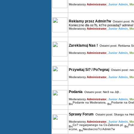
Moderatorzy
Administrator
,
Junior Admin
,
Mo
Reklamy przez Admin?w
Ostatni post:
R
Konieczne dla os?b, kt?re posiadaj? admina!
Moderatorzy
Administrator
,
Junior Admin
,
Mo
Zareklamuj Nas !
Ostatni post:
Reklama Sie
Moderatorzy
Administrator
,
Junior Admin
,
Mo
Przywitaj Si? / Po?egnaj
Ostatni post:
ne
Moderatorzy
Administrator
,
Junior Admin
,
Mo
Podania
Ostatni post:
Nirr3 na J@..
Moderatorzy
Administrator
,
Junior Admin
,
Mo
Podanie na Moderatora
,
Podanie na Graf
Sprawy Forum
Ostatni post:
Skarga na He
Moderatorzy
Administrator
,
Junior Admin
,
Mo
Co? negatywnego na Cs-Zaborze.pl
,
Pok?
eczne
,
Nieobecno?ci Admin?w