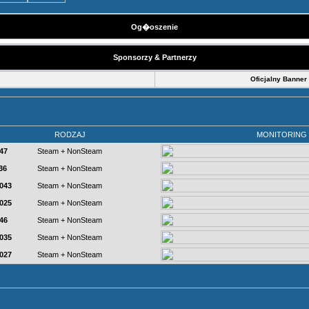
Og�oszenie
Sponsorzy & Partnerzy
Oficjalny Banner
RODZAJ
MONITORING
47
Steam + NonSteam
36
Steam + NonSteam
7043
Steam + NonSteam
7025
Steam + NonSteam
46
Steam + NonSteam
7035
Steam + NonSteam
7027
Steam + NonSteam