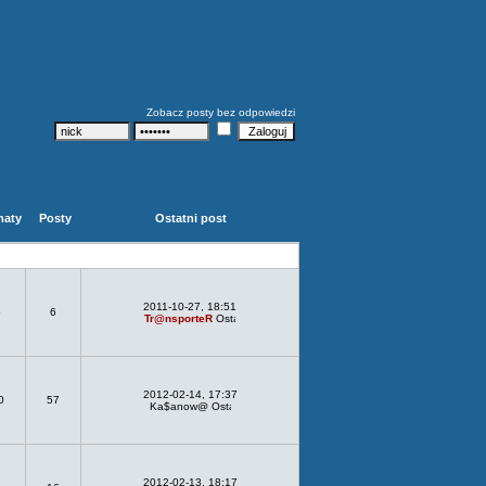
Zobacz posty bez odpowiedzi
maty
Posty
Ostatni post
2011-10-27, 18:51
6
6
Tr@nsporteR
2012-02-14, 17:37
0
57
Ka$anow@
2012-02-13, 18:17