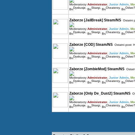
Moderatorzy
Administrator
,
Junior Admin
,
Mo
Dyskusje
,
Skargi
,
Cheaterzy
,
Odwo?
Zaborze [JailBreak] Steam/NS
Ostatni 
Moderatorzy
Administrator
,
Junior Admin
,
Mo
Dyskusje
,
Skargi
,
Cheaterzy
,
Odwo?
Zaborze [COD] Steam/NS
Ostatni post:
H
Moderatorzy
Administrator
,
Junior Admin
,
Mo
Dyskusje
,
Skargi
,
Cheaterzy
,
Odwo?
Zaborze [ZombieMod] Steam/NS
Ostatn
Moderatorzy
Administrator
,
Junior Admin
,
Mo
Dyskusje
,
Skargi
,
Cheaterzy
,
Odwo?
Zaborze [Only De_Dust2] Steam/NS
Os
Moderatorzy
Administrator
,
Junior Admin
,
Mo
Dyskusje
,
Skargi
,
Cheaterzy
,
Odwo?