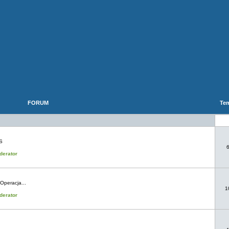
FORUM
Te
S
derator
Operacja...
1
derator