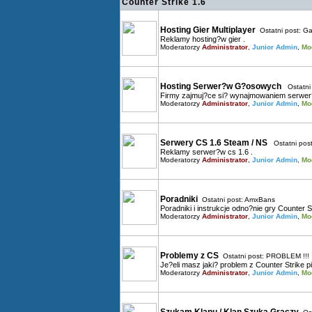
Counter Strike 1.6
Hosting Gier Multiplayer
Ostatni post:
Ga
Reklamy hosting?w gier .
Moderatorzy
Administrator
,
Junior Admin
,
Mo
Hosting Serwer?w G?osowych
Ostatni
Firmy zajmuj?ce si? wynajmowaniem serwe
Moderatorzy
Administrator
,
Junior Admin
,
Mo
Serwery CS 1.6 Steam / NS
Ostatni pos
Reklamy serwer?w cs 1.6 .
Moderatorzy
Administrator
,
Junior Admin
,
Mo
Poradniki
Ostatni post:
AmxBans
Poradniki i instrukcje odno?nie gry Counter S
Moderatorzy
Administrator
,
Junior Admin
,
Mo
Problemy z CS
Ostatni post:
PROBLEM !!!
Je?eli masz jaki? problem z Counter Strike p
Moderatorzy
Administrator
,
Junior Admin
,
Mo