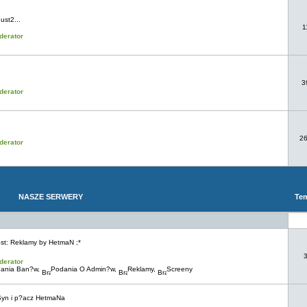
ust2...
1
derator
3
derator
2
derator
NASZE SERWERY
Te
st:
Reklamy by HetmaN ;*
derator
ania Ban?w
,
Podania O Admin?w
,
Reklamy
,
Screeny
Syn i p?acz HetmaNa