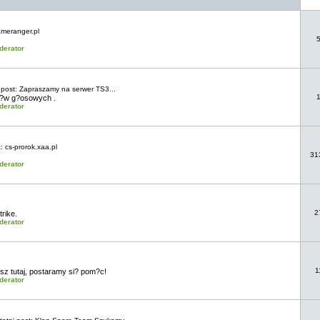
meranger.pl
derator
 post:
Zapraszamy na serwer TS3...
r?w g?osowych .
derator
t:
cs-prorok.xaa.pl
31
derator
2
trike.
derator
1
isz tutaj, postaramy si? pom?c!
derator