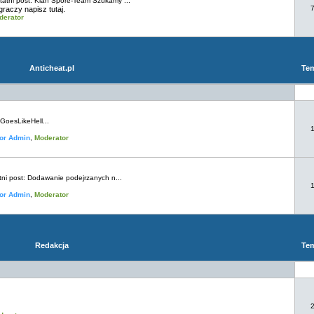
atni post:
Klan Spore-Team Szukamy ...
raczy napisz tutaj.
derator
Anticheat.pl
Te
oesLikeHell...
or Admin
,
Moderator
ni post:
Dodawanie podejrzanych n...
or Admin
,
Moderator
Redakcja
Te