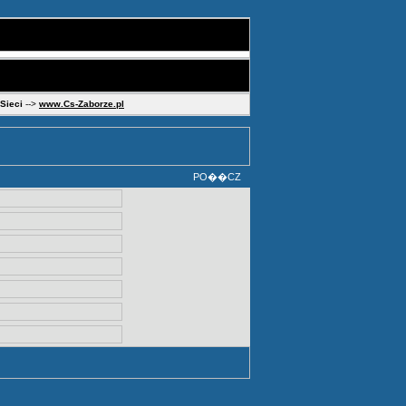
 Sieci
-->
www.Cs-Zaborze.pl
PO��CZ