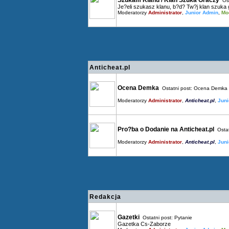
Szukam Klanu / Klan Szuka Graczy
Ost
Je?eli szukasz klanu, b?d? Tw?j klan szuka g
Moderatorzy
Administrator
,
Junior Admin
,
Mo
Anticheat.pl
Ocena Demka
Ostatni post:
Ocena Demka G
Moderatorzy
Administrator
,
Anticheat.pl
,
Juni
Pro?ba o Dodanie na Anticheat.pl
Ostat
Moderatorzy
Administrator
,
Anticheat.pl
,
Juni
Redakcja
Gazetki
Ostatni post:
Pytanie
Gazetka Cs-Zaborze