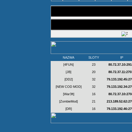
NAZWA
SLOTY
IP
[4FUN]
23
80.72.37.10:291
[JB]
20
80.72.37.11:270
[DD2]
32
79.133.192.45:2
[NEW COD MOD]
32
79.133.192.34:2
[War3ft]
16
80.72.37.10:270
[ZombieMod]
21
213.189.52.62:2
[DR]
16
79.133.192.46:2