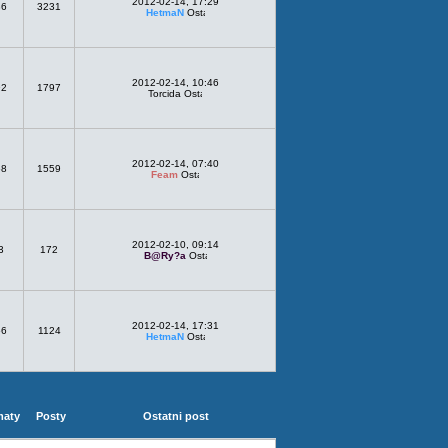
2012-02-14, 17:29
36
3231
HetmaN
2012-02-14, 10:46
92
1797
Torcida
2012-02-14, 07:40
68
1559
Feam
2012-02-10, 09:14
3
172
B@Ry?a
2012-02-14, 17:31
66
1124
HetmaN
maty
Posty
Ostatni post