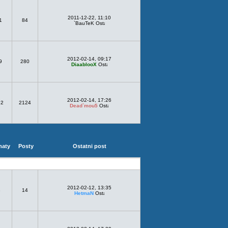
2011-12-22, 11:10
1
84
`BauTeK
2012-02-14, 09:17
9
280
DiaablooX
2012-02-14, 17:26
62
2124
Dead`mou5
maty
Posty
Ostatni post
2012-02-12, 13:35
3
14
HetmaN