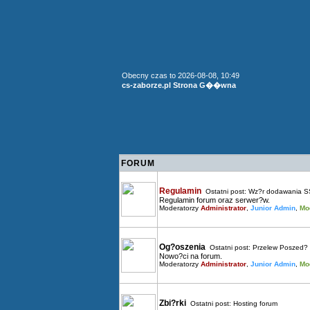
Obecny czas to 2026-08-08, 10:49
cs-zaborze.pl Strona G��wna
FORUM
Regulamin
Ostatni post:
Wz?r dodawania S
Regulamin forum oraz serwer?w.
Moderatorzy
Administrator
,
Junior Admin
,
Mo
Og?oszenia
Ostatni post:
Przelew Poszed? 
Nowo?ci na forum.
Moderatorzy
Administrator
,
Junior Admin
,
Mo
Zbi?rki
Ostatni post:
Hosting forum