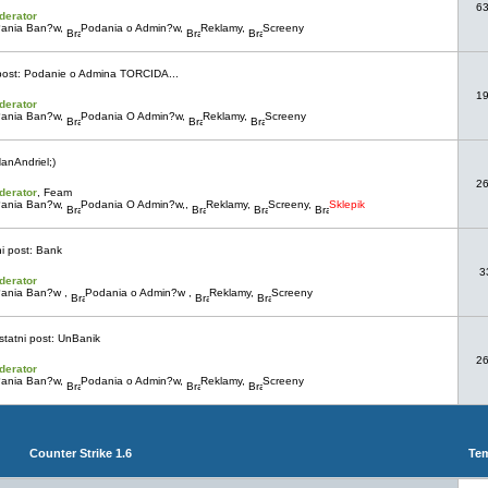
6
derator
ania Ban?w
,
Podania o Admin?w
,
Reklamy
,
Screeny
post:
Podanie o Admina TORCIDA...
1
derator
ania Ban?w
,
Podania O Admin?w
,
Reklamy
,
Screeny
anAndriel;)
2
derator
,
Feam
ania Ban?w
,
Podania O Admin?w,
,
Reklamy
,
Screeny
,
Sklepik
i post:
Bank
3
derator
ania Ban?w
,
Podania o Admin?w
,
Reklamy
,
Screeny
tatni post:
UnBanik
2
derator
ania Ban?w
,
Podania o Admin?w
,
Reklamy
,
Screeny
Counter Strike 1.6
Te