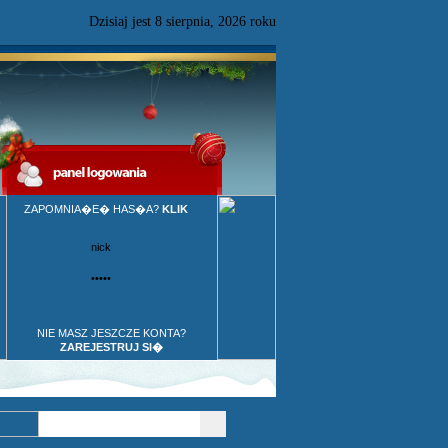
Dzisiaj jest
8
sierpnia,
2026 roku
ZAPOMNIA�E� HAS�A?
KLIK
NIE MASZ JESZCZE KONTA?
ZAREJESTRUJ SI�