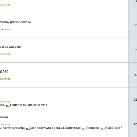
derator
eklamy przez Admin?w....
6
derator
ci Cs-Zaborze...
derator
q1910
6
derator
1
derator
ika
,
Podanie na Junior Admina
tmana.
derator
1
j Administracyjny
,
Co? pozytywnego na Cs-Zaborze.pl
,
Promocje
,
Prace Spo?