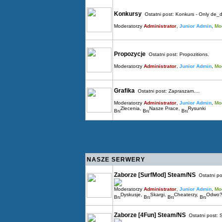
Konkursy
Ostatni post:
Konkurs - Only de_d
Moderatorzy
Administrator
,
Junior Admin
,
Mo
Propozycje
Ostatni post:
Propozitions.
Moderatorzy
Administrator
,
Junior Admin
,
Mo
Grafika
Ostatni post:
Zapraszam....
Moderatorzy
Administrator
,
Junior Admin
,
Mo
Zlecenia
,
Nasze Prace
,
Rysunki
NASZE SERWERY
Zaborze [SurfMod] Steam/NS
Ostatni po
Moderatorzy
Administrator
,
Junior Admin
,
Mo
Dyskusje
,
Skargi
,
Cheaterzy
,
Odwo?
Zaborze [4Fun] Steam/NS
Ostatni post: