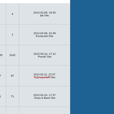
2012-02-08, 19:35
5
4
lpk
2012-02-08, 22:39
1
1
Kociaczek
2012-02-14, 17:12
35
3142
ProroK
2012-02-11, 22:57
7
87
Tr@nsporteR
2012-02-14, 17:37
1
71
Szury is Back