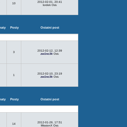
2012-02-01, 20:41
7
10
lordek
maty
Posty
Ostatni post
2012-02-12, 12:39
1
3
zw1nc3k
2012-02-10, 23:19
1
1
zw1nc3k
maty
Posty
Ostatni post
2012-01-26, 17:51
2
14
MissionX