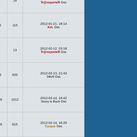
1
16
Tr@nsporteR
2012-01-21, 18:14
5
115
XeL
2012-02-12, 03:18
6
13
Tr@nsporteR
2012-02-13, 21:43
3
620
DiloN
2012-02-14, 16:42
18
1012
Szury is Back
2012-02-14, 16:20
68
815
Carpus