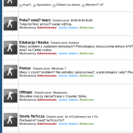
Kupi?
,
Sprzedam
,
Oddam za darmo
,
Wymieni? si?
Poka? swoj? twarz
Ostatni post:
BUM BUM BUM
Tutaj mo?esz wrzuci? swoje zdj?cia.
Moderatorzy
Administrator
,
Junior Admin
,
Moderator
Edukacja / Nauka
Ostatni post:
Ankieta
Masz problem z zadaniem domowym? Potrzebujesz streszczenia lektury b?d? 
dzia? na Ciebie czeka.
Moderatorzy
Administrator
,
Junior Admin
,
Moderator
Pomoc
Ostatni post:
Windows 7
Masz z czym? problem? Nie potrafisz sprecyzowa?, a potrzebujesz rady? Pisz
Moderatorzy
Administrator
,
Junior Admin
,
Moderator
Offtopic
Ostatni post:
Hladyszek...
Wszelkie rzeczy niezwi?zane z Counter Strike.
Moderatorzy
Administrator
,
Junior Admin
,
Moderator
Strefa Tw?rcza
Ostatni post:
Ja m?j pierwszy raz z Gi...
Pochwal si? swoj? tw?rczo?ci?.
Moderatorzy
Administrator
,
Junior Admin
,
Moderator