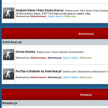
Szukam Klanu / Klan Szuka Graczy
Ostatni post:
Klan Spore-Team Szukam
Je?eli szukasz klanu, b?d? Tw?j klan szuka graczy napisz tutaj.
Moderatorzy
Administrator
,
Junior Admin
,
Moderator
Anticheat.pl
Anticheat.pl
Ocena Demka
Ostatni post:
Ocena Demka GoesLikeHell...
Moderatorzy
Administrator
,
Anticheat.pl
,
Junior Admin
,
Moderator
Pro?ba o Dodanie na Anticheat.pl
Ostatni post:
Dodawanie podejrzanych n.
Moderatorzy
Administrator
,
Anticheat.pl
,
Junior Admin
,
Moderator
Redakcja
Redakcja