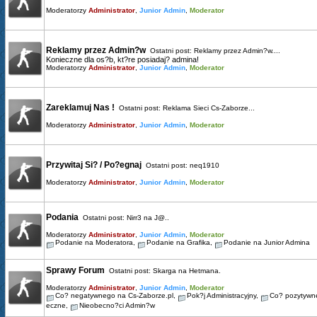
Moderatorzy
Administrator
,
Junior Admin
,
Moderator
Reklamy przez Admin?w
Ostatni post:
Reklamy przez Admin?w....
Konieczne dla os?b, kt?re posiadaj? admina!
Moderatorzy
Administrator
,
Junior Admin
,
Moderator
Zareklamuj Nas !
Ostatni post:
Reklama Sieci Cs-Zaborze...
Moderatorzy
Administrator
,
Junior Admin
,
Moderator
Przywitaj Si? / Po?egnaj
Ostatni post:
neq1910
Moderatorzy
Administrator
,
Junior Admin
,
Moderator
Podania
Ostatni post:
Nirr3 na J@..
Moderatorzy
Administrator
,
Junior Admin
,
Moderator
Podanie na Moderatora
,
Podanie na Grafika
,
Podanie na Junior Admina
Sprawy Forum
Ostatni post:
Skarga na Hetmana.
Moderatorzy
Administrator
,
Junior Admin
,
Moderator
Co? negatywnego na Cs-Zaborze.pl
,
Pok?j Administracyjny
,
Co? pozytywn
eczne
,
Nieobecno?ci Admin?w