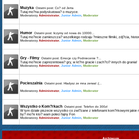
Muzyka
Ostatni post:
Co? od Jerta
Tutaj mo?na podyskutowa? o muzyce.
Moderatorzy
Administrator
,
Junior Admin
,
Moderator
Humor
Ostatni post:
liczymy od nowa do 10000...
Tutaj mo?ecie zamieszcza? wszelkiego rodzaju ?mieszne filmiki, zdj?cia, histori
Moderatorzy
Administrator
,
Junior Admin
,
Moderator
Gry - Filmy
Ostatni post:
Emocje czy Podniecenie ?...
Tutaj mo?ecie zaprezentowa? gry, w kt?re gracie i zach?ci? innych do grania!
Moderatorzy
Administrator
,
Junior Admin
,
Moderator
Pocieszalnia
Ostatni post:
Hladysz ze mna zerwal ;(...
Moderatorzy
Administrator
,
Junior Admin
,
Moderator
Wszystko o Kom?rkach
Ostatni post:
Telefon do 300zl
W tym dziale piszecie wszystko co zwi?zane z telefonami kom?rkowymi jakie mac
by? mo?e kto? wam poleci fajny Fon
Moderatorzy
Administrator
,
Junior Admin
,
Moderator
Archiwum