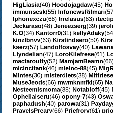
HigLiasia
(40)
Hoodojagdaw
(45)
Ho
immunsesk
(55)
InfonewsRilmari
(5
Iphonexczu
(66)
Irrelasus
(63)
itecti
Jeckaraso
(48)
Jeneezserg
(39)
jero
K.O
(34)
Kantorr0
(31)
kellyAdaky
(5
kinzlbnvv
(63)
Kirstindsero
(50)
Kirs
kserz
(57)
Landolfosvay
(40)
Lawan
Llyndelian
(47)
LoroKilefrese
(61)
L
mactaroutty
(52)
MamjamBeamn
(66
micIncitank
(46)
mielno-88
(45)
MigR
Mintes
(30)
misterdiets
(38)
Mitfries
MuseJeods
(66)
mwmknmfkl
(65)
Na
Nesteemismoma
(38)
Notabloff
(45)
Opheliaiseru
(46)
opony-7
(43)
Oswa
paphadush
(40)
parowa
(31)
Payday
PrayelsPreary
(66)
Priefrory
(61)
pri