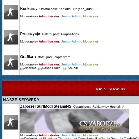
Konkursy
Ostatni post:
Konkurs - Only de_dust2...
Moderatorzy
Administrator
,
Junior Admin
,
Moderator
Propozycje
Ostatni post:
Propozitions.
Moderatorzy
Administrator
,
Junior Admin
,
Moderator
Grafika
Ostatni post:
Zapraszam....
Moderatorzy
Administrator
,
Junior Admin
,
Moderator
Zlecenia
,
Nasze Prace
,
Rysunki
NASZE SERWERY
NASZE SERWERY
Zaborze [SurfMod] Steam/NS
Ostatni post:
Reklamy by HetmaN ;*
Moderatorzy
Administrator
,
Junior Admin
,
Moderator
Dyskusje
,
Skargi
,
Cheaterzy
,
Odwo?ania Ban?w
,
Podania O Admin?