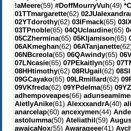
!aMeere
(59)
#DoffMourryVuh
(49)
*C
01TTmargarette
(62)
02JUalexandra
02YTdorothy
(62)
03IFmack
(65)
03I
03TPnoble
(65)
04QUclaudine
(65)
0
05CZhermina
(65)
05KIjamison
(65)
06AKmeghan
(62)
06ATanjanette
(62
06NBcreola
(65)
06QAwindy
(65)
06V
07LNcasie
(65)
07PEkaitlyn
(65)
07T
08HHtimothy
(62)
08RUgail
(62)
08S
09GCayako
(65)
09LRmillard
(62)
09
09VKfreda
(62)
09YPdelma
(65)
09YZ
adhempoveapes
(66)
adunseamime
AletlyAnike
(61)
AlexxxandrA
(40)
al
anarcelap
(60)
ancexymen
(44)
Ande
astolumma
(50)
Ateliathil
(59)
Augus
awaicaNox
(55)
Awarageee
(41)
Aycl