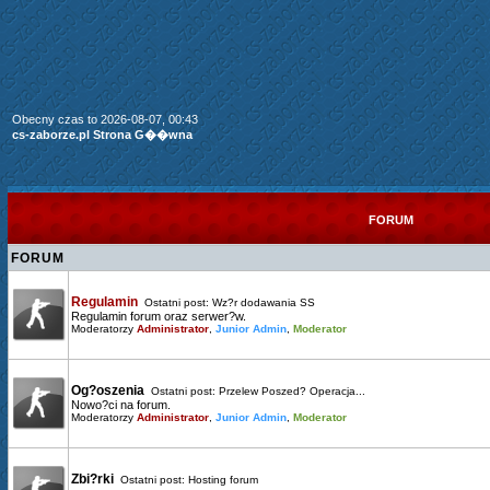
Obecny czas to 2026-08-07, 00:43
cs-zaborze.pl Strona G��wna
FORUM
FORUM
Regulamin
Ostatni post:
Wz?r dodawania SS
Regulamin forum oraz serwer?w.
Moderatorzy
Administrator
,
Junior Admin
,
Moderator
Og?oszenia
Ostatni post:
Przelew Poszed? Operacja...
Nowo?ci na forum.
Moderatorzy
Administrator
,
Junior Admin
,
Moderator
Zbi?rki
Ostatni post:
Hosting forum