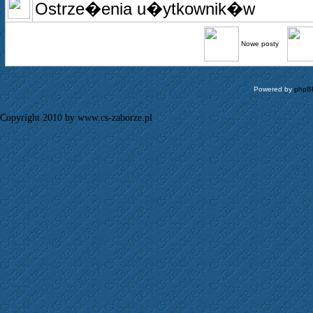
Ostrze�enia u�ytkownik�w
Nowe posty
Powered by
phpB
Copyright 2010 by www.cs-zaborze.pl