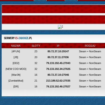
NAZWA
SLOTY
IP
RODZAJ
[4FUN]
23
80.72.37.10:29147
Steam + NonSteam
[JB]
20
80.72.37.11:27036
Steam + NonSteam
[DD2]
32
79.133.192.45:27043
Steam + NonSteam
[NEW COD MOD]
32
79.133.192.34:27025
Steam + NonSteam
[War3ft]
16
80.72.37.10:27046
Steam + NonSteam
[ZombieMod]
21
213.189.52.62:27035
Steam + NonSteam
[DR]
16
79.133.192.46:27027
Steam + NonSteam