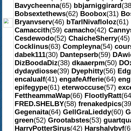
Bavycheenna
(65)
bbjarniggirard
(3
Bobsextethews
(62)
Boobox
(31)
Bo
Bryanvserv
(46)
bTarlNivafloloz
(61)
Camaccith
(59)
camacho
(42)
Canny
Cesdewodo
(52)
ChaicheSherry
(45
Cocklinus
(63)
Compleyna
(54)
cour
dabek111
(30)
Dantepserb
(59)
DAwi
DizBoodaDiz
(38)
dkaaerpm
(50)
DO
dydaydiosse
(39)
Dyephitty
(56)
Edg
encalualf
(41)
engafeAfferie
(64)
eng
epifegype
(61)
eterwoccuse
(57)
exc
FettheammaWap
(66)
FlootlyRatt
(6
FRED.SHELBY
(58)
frenakedpics
(3
Gegenaita
(64)
GellGraLieddy
(60)
G
green
(52)
Grootabstes
(53)
guartqu
HarryPotterSirus
(42)
Harshalvbvf
(