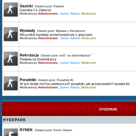
Gazetki
Ostatni post:
Pytanie
Gazetka Cs-Zaborze
Moderatorzy
Administrator
,
Junior Admin
,
Moderator
Wywiady
Ostatni post:
Wywiad z Hetmanem
Wszystkie wywiady przeprowadzone z graczami.
Moderatorzy
Administrator
,
Junior Admin
,
Moderator
Rekrutacja
Ostatni post:
evO` na dziennikarza?
Podania na Dziennikarzy
Moderatorzy
Administrator
,
Junior Admin
,
Moderator
Poradniki
Ostatni post:
Poradnik #1
W tym dziale mo?na zamieszcza? poradniki, jak przeprowadzi? wywiad itd.
Moderatorzy
Administrator
,
Junior Admin
,
Moderator
HYDEPARK
HYDEPARK
RYNEK
Ostatni post:
Konto Steam