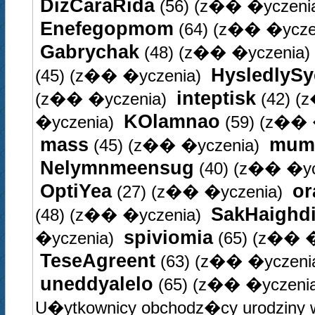
DizCaraRida
(56)
(z�� �yczeni
Enefegopmom
(64)
(z�� �ycze
Gabrychak
(48)
(z�� �yczenia)
HysledlySy
(45)
(z�� �yczenia)
inteptisk
(z�� �yczenia)
(42)
(z
KOlamnao
�yczenia)
(59)
(z�� 
mass
mum
(45)
(z�� �yczenia)
Nelymnmeensug
(40)
(z�� �yc
OptiYea
or
(27)
(z�� �yczenia)
SakHaighd
(48)
(z�� �yczenia)
spiviomia
�yczenia)
(65)
(z�� �
TeseAgreent
(63)
(z�� �yczeni
uneddyalelo
(65)
(z�� �yczenia
U�ytkownicy obchodz�cy urodziny 