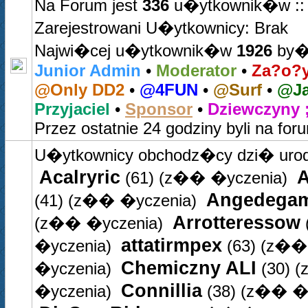
Na Forum jest
336
u�ytkownik�w :: 0
Zarejestrowani U�ytkownicy: Brak
Najwi�cej u�ytkownik�w
1926
by�o
Junior Admin
•
Moderator
•
Za?o?y
@Only DD2
•
@4FUN
•
@Surf
•
@Ja
Przyjaciel
•
Sponsor
•
Dziewczyny ;
Przez ostatnie 24 godziny byli na for
U�ytkownicy obchodz�cy dzi� uro
Acalryric
A
(61)
(z�� �yczenia)
Angedega
(41)
(z�� �yczenia)
Arrotteressow
(z�� �yczenia)
attatirmpex
�yczenia)
(63)
(z�� 
Chemiczny ALI
�yczenia)
(30)
(
Connillia
�yczenia)
(38)
(z�� �y