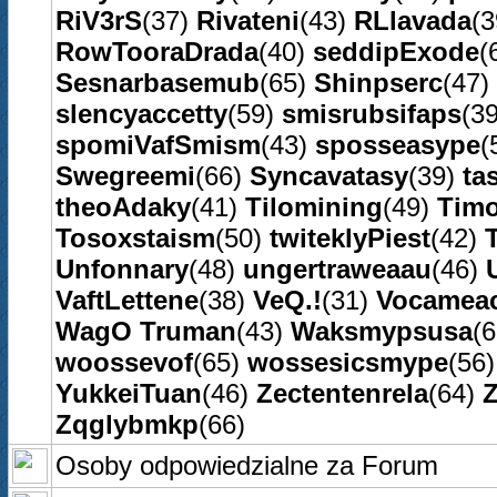
RiV3rS
(37)
Rivateni
(43)
RLlavada
(
RowTooraDrada
(40)
seddipExode
(
Sesnarbasemub
(65)
Shinpserc
(47)
slencyaccetty
(59)
smisrubsifaps
(3
spomiVafSmism
(43)
sposseasype
(
Swegreemi
(66)
Syncavatasy
(39)
ta
theoAdaky
(41)
Tilomining
(49)
Timo
Tosoxstaism
(50)
twiteklyPiest
(42)
Unfonnary
(48)
ungertraweaau
(46)
VaftLettene
(38)
VeQ.!
(31)
Vocameac
WagO Truman
(43)
Waksmypsusa
(
woossevof
(65)
wossesicsmype
(56
YukkeiTuan
(46)
Zectentenrela
(64)
Zqglybmkp
(66)
Osoby odpowiedzialne za Forum