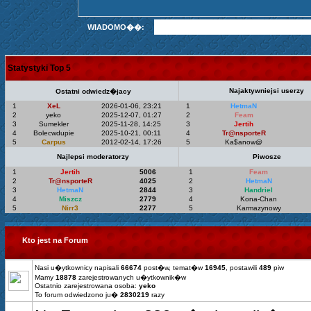
WIADOMO��:
Statystyki Top 5
Najaktywniejsi userzy
Ostatni odwiedz�jacy
1
XeL
2026-01-06, 23:21
1
HetmaN
2
yeko
2025-12-07, 01:27
2
Feam
3
Sumekler
2025-11-28, 14:25
3
Jertih
4
Bolecwdupie
2025-10-21, 00:11
4
Tr@nsporteR
5
Carpus
2012-02-14, 17:26
5
Ka$anow@
Najlepsi moderatorzy
Piwosze
1
Jertih
5006
1
Feam
2
Tr@nsporteR
4025
2
HetmaN
3
HetmaN
2844
3
Handriel
4
Miszcz
2779
4
Kona-Chan
5
Nirr3
2277
5
Karmazynowy
Kto jest na Forum
Nasi u�ytkownicy napisali
66674
post�w, temat�w
16945
, postawili
489
piw
Mamy
18878
zarejestrowanych u�ytkownik�w
Ostatnio zarejestrowana osoba:
yeko
To forum odwiedzono ju�
2830219
razy