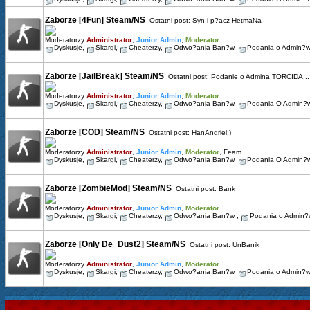
Zaborze [4Fun] Steam/NS
Ostatni post:
Syn i p?acz HetmaNa
Moderatorzy
Administrator
,
Junior Admin
,
Moderator
Dyskusje
,
Skargi
,
Cheaterzy
,
Odwo?ania Ban?w
,
Podania o Admin?w
Zaborze [JailBreak] Steam/NS
Ostatni post:
Podanie o Admina TORCIDA...
Moderatorzy
Administrator
,
Junior Admin
,
Moderator
Dyskusje
,
Skargi
,
Cheaterzy
,
Odwo?ania Ban?w
,
Podania O Admin?
Zaborze [COD] Steam/NS
Ostatni post:
HanAndriel;)
Moderatorzy
Administrator
,
Junior Admin
,
Moderator
,
Feam
Dyskusje
,
Skargi
,
Cheaterzy
,
Odwo?ania Ban?w
,
Podania O Admin?w
Zaborze [ZombieMod] Steam/NS
Ostatni post:
Bank
Moderatorzy
Administrator
,
Junior Admin
,
Moderator
Dyskusje
,
Skargi
,
Cheaterzy
,
Odwo?ania Ban?w
,
Podania o Admin
Zaborze [Only De_Dust2] Steam/NS
Ostatni post:
UnBanik
Moderatorzy
Administrator
,
Junior Admin
,
Moderator
Dyskusje
,
Skargi
,
Cheaterzy
,
Odwo?ania Ban?w
,
Podania o Admin?w