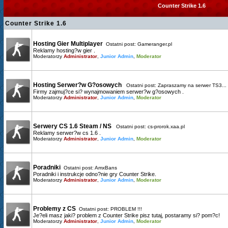
Counter Strike 1.6
Counter Strike 1.6
Hosting Gier Multiplayer
Ostatni post:
Gameranger.pl
Reklamy hosting?w gier .
Moderatorzy
Administrator
,
Junior Admin
,
Moderator
Hosting Serwer?w G?osowych
Ostatni post:
Zapraszamy na serwer TS3...
Firmy zajmuj?ce si? wynajmowaniem serwer?w g?osowych .
Moderatorzy
Administrator
,
Junior Admin
,
Moderator
Serwery CS 1.6 Steam / NS
Ostatni post:
cs-prorok.xaa.pl
Reklamy serwer?w cs 1.6 .
Moderatorzy
Administrator
,
Junior Admin
,
Moderator
Poradniki
Ostatni post:
AmxBans
Poradniki i instrukcje odno?nie gry Counter Strike.
Moderatorzy
Administrator
,
Junior Admin
,
Moderator
Problemy z CS
Ostatni post:
PROBLEM !!!
Je?eli masz jaki? problem z Counter Strike pisz tutaj, postaramy si? pom?c!
Moderatorzy
Administrator
,
Junior Admin
,
Moderator