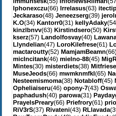
immunsesk
(55)
InfonewsRilmari
(5
Iphonexczu
(66)
Irrelasus
(63)
itecti
Jeckaraso
(48)
Jeneezserg
(39)
jero
K.O
(34)
Kantorr0
(31)
kellyAdaky
(5
kinzlbnvv
(63)
Kirstindsero
(50)
Kirs
kserz
(57)
Landolfosvay
(40)
Lawan
Llyndelian
(47)
LoroKilefrese
(61)
L
mactaroutty
(52)
MamjamBeamn
(66
micIncitank
(46)
mielno-88
(45)
MigR
Mintes
(30)
misterdiets
(38)
Mitfries
MuseJeods
(66)
mwmknmfkl
(65)
Na
Nesteemismoma
(38)
Notabloff
(45)
Opheliaiseru
(46)
opony-7
(43)
Oswa
paphadush
(40)
parowa
(31)
Payday
PrayelsPreary
(66)
Priefrory
(61)
pri
RiV3rS
(37)
Rivateni
(43)
RLlavada
(