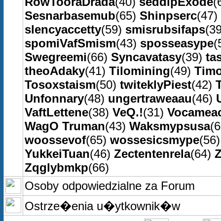
RowTooraDrada
(40)
seddipExode
(
Sesnarbasemub
(65)
Shinpserc
(47)
slencyaccetty
(59)
smisrubsifaps
(3
spomiVafSmism
(43)
sposseasype
(
Swegreemi
(66)
Syncavatasy
(39)
ta
theoAdaky
(41)
Tilomining
(49)
Timo
Tosoxstaism
(50)
twiteklyPiest
(42)
Unfonnary
(48)
ungertraweaau
(46)
VaftLettene
(38)
VeQ.!
(31)
Vocameac
WagO Truman
(43)
Waksmypsusa
(
woossevof
(65)
wossesicsmype
(56
YukkeiTuan
(46)
Zectentenrela
(64)
Zqglybmkp
(66)
Osoby odpowiedzialne za Forum
Ostrze�enia u�ytkownik�w