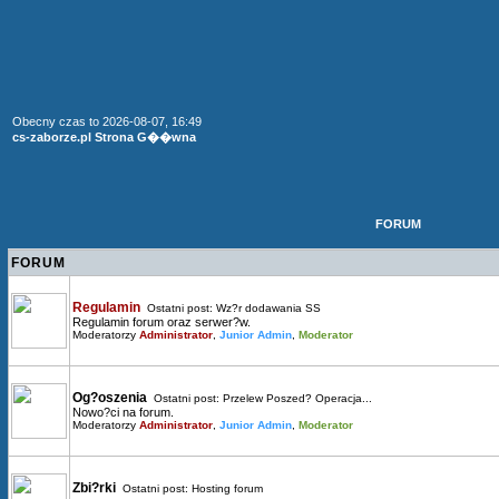
Obecny czas to 2026-08-07, 16:49
cs-zaborze.pl Strona G��wna
FORUM
FORUM
Regulamin
Ostatni post:
Wz?r dodawania SS
Regulamin forum oraz serwer?w.
Moderatorzy
Administrator
,
Junior Admin
,
Moderator
Og?oszenia
Ostatni post:
Przelew Poszed? Operacja...
Nowo?ci na forum.
Moderatorzy
Administrator
,
Junior Admin
,
Moderator
Zbi?rki
Ostatni post:
Hosting forum