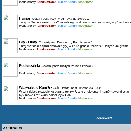
Moderatorzy
Administrator
,
Junior Admin
,
Moderator
Humor
Ostatni post:
liczymy od nowa do 10000...
Tutaj mo?ecie zamieszcza? wszelkiego rodzaju ?mieszne filmiki, zdj?cia, histori
Moderatorzy
Administrator
,
Junior Admin
,
Moderator
Gry - Filmy
Ostatni post:
Emocje czy Podniecenie ?...
Tutaj mo?ecie zaprezentowa? gry, w kt?re gracie i zach?ci? innych do grania!
Moderatorzy
Administrator
,
Junior Admin
,
Moderator
Pocieszalnia
Ostatni post:
Hladysz ze mna zerwal ;(...
Moderatorzy
Administrator
,
Junior Admin
,
Moderator
Wszystko o Kom?rkach
Ostatni post:
Telefon do 300zl
W tym dziale piszecie wszystko co zwi?zane z telefonami kom?rkowymi jakie mac
by? mo?e kto? wam poleci fajny Fon
Moderatorzy
Administrator
,
Junior Admin
,
Moderator
Archiwum
Archiwum