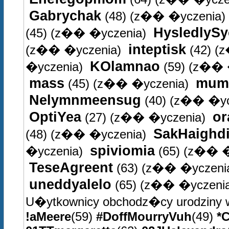
Gabrychak
(48)
(z�� �yczenia)
HysledlySy
(45)
(z�� �yczenia)
inteptisk
(z�� �yczenia)
(42)
(z
KOlamnao
�yczenia)
(59)
(z�� 
mass
mum
(45)
(z�� �yczenia)
Nelymnmeensug
(40)
(z�� �yc
OptiYea
or
(27)
(z�� �yczenia)
SakHaighd
(48)
(z�� �yczenia)
spiviomia
�yczenia)
(65)
(z�� �
TeseAgreent
(63)
(z�� �yczeni
uneddyalelo
(65)
(z�� �yczenia
U�ytkownicy obchodz�cy urodziny 
!aMeere
(59)
#DoffMourryVuh
(49)
*C