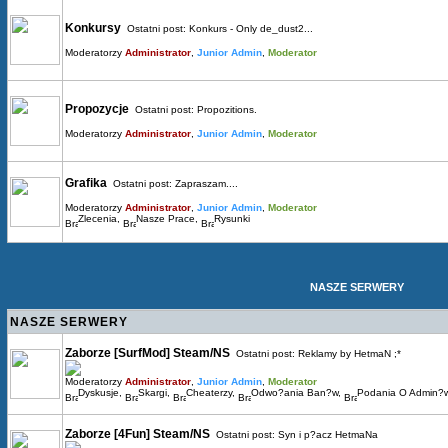
Konkursy
Ostatni post:
Konkurs - Only de_dust2...
Moderatorzy
Administrator
,
Junior Admin
,
Moderator
Propozycje
Ostatni post:
Propozitions.
Moderatorzy
Administrator
,
Junior Admin
,
Moderator
Grafika
Ostatni post:
Zapraszam....
Moderatorzy
Administrator
,
Junior Admin
,
Moderator
Zlecenia
,
Nasze Prace
,
Rysunki
NASZE SERWERY
NASZE SERWERY
Zaborze [SurfMod] Steam/NS
Ostatni post:
Reklamy by HetmaN ;*
Moderatorzy
Administrator
,
Junior Admin
,
Moderator
Dyskusje
,
Skargi
,
Cheaterzy
,
Odwo?ania Ban?w
,
Podania O Admin?
Zaborze [4Fun] Steam/NS
Ostatni post:
Syn i p?acz HetmaNa