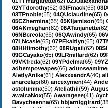
01TTmargarette
(62)
02JUalexandra
02YTdorothy
(62)
03IFmack
(65)
03I
03TPnoble
(65)
04QUclaudine
(65)
0
05CZhermina
(65)
05KIjamison
(65)
06AKmeghan
(62)
06ATanjanette
(62
06NBcreola
(65)
06QAwindy
(65)
06V
07LNcasie
(65)
07PEkaitlyn
(65)
07T
08HHtimothy
(62)
08RUgail
(62)
08S
09GCayako
(65)
09LRmillard
(62)
09
09VKfreda
(62)
09YPdelma
(65)
09YZ
adhempoveapes
(66)
adunseamime
AletlyAnike
(61)
AlexxxandrA
(40)
al
anarcelap
(60)
ancexymen
(44)
Ande
astolumma
(50)
Ateliathil
(59)
Augus
awaicaNox
(55)
Awarageee
(41)
Aycl
Bavycheenna
(65)
bbjarniggirard
(3