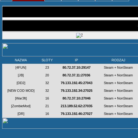
NAZWA
SLOTY
IP
RODZAJ
[4FUN]
23
80.72.37.10:29147
Steam + NonSteam
[JB]
20
80.72.37.11:27036
Steam + NonSteam
[DD2]
32
79.133.192.45:27043
Steam + NonSteam
[NEW COD MOD]
32
79.133.192.34:27025
Steam + NonSteam
[War3ft]
16
80.72.37.10:27046
Steam + NonSteam
[ZombieMod]
21
213.189.52.62:27035
Steam + NonSteam
[DR]
16
79.133.192.46:27027
Steam + NonSteam