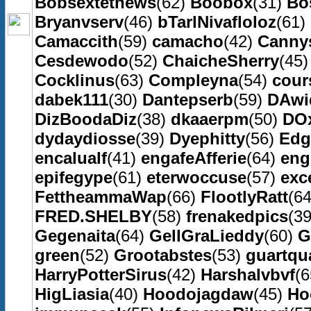
Bobsextethews
(62)
Boobox
(31)
Bo
Bryanvserv
(46)
bTarlNivafloloz
(61)
Camaccith
(59)
camacho
(42)
Canny
Cesdewodo
(52)
ChaicheSherry
(45
Cocklinus
(63)
Compleyna
(54)
cour
dabek111
(30)
Dantepserb
(59)
DAwi
DizBoodaDiz
(38)
dkaaerpm
(50)
DO
dydaydiosse
(39)
Dyephitty
(56)
Edg
encalualf
(41)
engafeAfferie
(64)
eng
epifegype
(61)
eterwoccuse
(57)
exc
FettheammaWap
(66)
FlootlyRatt
(6
FRED.SHELBY
(58)
frenakedpics
(3
Gegenaita
(64)
GellGraLieddy
(60)
G
green
(52)
Grootabstes
(53)
guartqu
HarryPotterSirus
(42)
Harshalvbvf
(
HigLiasia
(40)
Hoodojagdaw
(45)
Ho