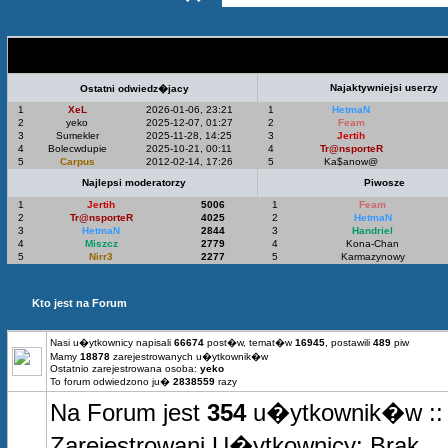
Statystyki Top 5
Najaktywniejsi userzy
Ostatni odwiedz�jacy
1
XeL
2026-01-06, 23:21
1
HetmaN
2
yeko
2025-12-07, 01:27
2
Feam
3
Sumekler
2025-11-28, 14:25
3
Jertih
4
Bolecwdupie
2025-10-21, 00:11
4
Tr@nsporteR
5
Carpus
2012-02-14, 17:26
5
Ka$anow@
Najlepsi moderatorzy
Piwosze
1
Jertih
5006
1
Feam
2
Tr@nsporteR
4025
2
HetmaN
3
HetmaN
2844
3
Handriel
4
Miszcz
2779
4
Kona-Chan
5
Nirr3
2277
5
Karmazynowy
Kto jest na Forum
Nasi u�ytkownicy napisali
66674
post�w, temat�w
16945
, postawili
489
piw
Mamy
18878
zarejestrowanych u�ytkownik�w
Ostatnio zarejestrowana osoba:
yeko
To forum odwiedzono ju�
2838559
razy
Na Forum jest
354
u�ytkownik�w :: 0
Zarejestrowani U�ytkownicy: Brak