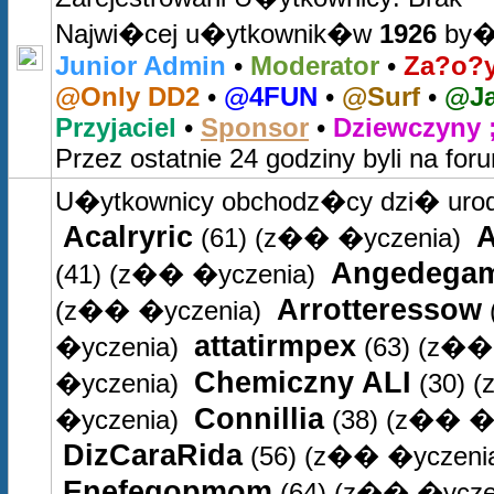
Najwi�cej u�ytkownik�w
1926
by�o
Junior Admin
•
Moderator
•
Za?o?y
@Only DD2
•
@4FUN
•
@Surf
•
@Ja
Przyjaciel
•
Sponsor
•
Dziewczyny ;
Przez ostatnie 24 godziny byli na for
U�ytkownicy obchodz�cy dzi� uro
Acalryric
A
(61)
(z�� �yczenia)
Angedega
(41)
(z�� �yczenia)
Arrotteressow
(z�� �yczenia)
attatirmpex
�yczenia)
(63)
(z�� 
Chemiczny ALI
�yczenia)
(30)
(
Connillia
�yczenia)
(38)
(z�� �y
DizCaraRida
(56)
(z�� �yczeni
Enefegopmom
(64)
(z�� �ycze