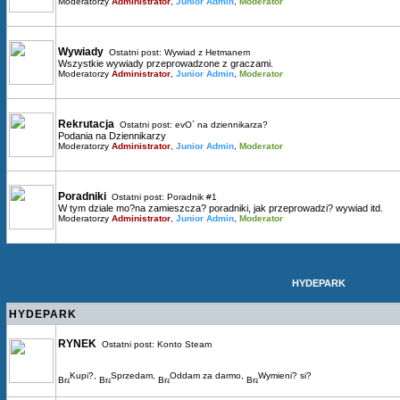
Moderatorzy
Administrator
,
Junior Admin
,
Moderator
Wywiady
Ostatni post:
Wywiad z Hetmanem
Wszystkie wywiady przeprowadzone z graczami.
Moderatorzy
Administrator
,
Junior Admin
,
Moderator
Rekrutacja
Ostatni post:
evO` na dziennikarza?
Podania na Dziennikarzy
Moderatorzy
Administrator
,
Junior Admin
,
Moderator
Poradniki
Ostatni post:
Poradnik #1
W tym dziale mo?na zamieszcza? poradniki, jak przeprowadzi? wywiad itd.
Moderatorzy
Administrator
,
Junior Admin
,
Moderator
HYDEPARK
HYDEPARK
RYNEK
Ostatni post:
Konto Steam
Kupi?
,
Sprzedam
,
Oddam za darmo
,
Wymieni? si?