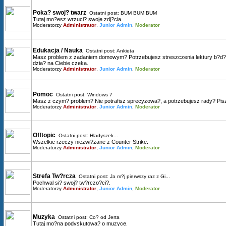
Poka? swoj? twarz
Ostatni post:
BUM BUM BUM
Tutaj mo?esz wrzuci? swoje zdj?cia.
Moderatorzy
Administrator
,
Junior Admin
,
Moderator
Edukacja / Nauka
Ostatni post:
Ankieta
Masz problem z zadaniem domowym? Potrzebujesz streszczenia lektury b?d? 
dzia? na Ciebie czeka.
Moderatorzy
Administrator
,
Junior Admin
,
Moderator
Pomoc
Ostatni post:
Windows 7
Masz z czym? problem? Nie potrafisz sprecyzowa?, a potrzebujesz rady? Pisz
Moderatorzy
Administrator
,
Junior Admin
,
Moderator
Offtopic
Ostatni post:
Hladyszek...
Wszelkie rzeczy niezwi?zane z Counter Strike.
Moderatorzy
Administrator
,
Junior Admin
,
Moderator
Strefa Tw?rcza
Ostatni post:
Ja m?j pierwszy raz z Gi...
Pochwal si? swoj? tw?rczo?ci?.
Moderatorzy
Administrator
,
Junior Admin
,
Moderator
Muzyka
Ostatni post:
Co? od Jerta
Tutaj mo?na podyskutowa? o muzyce.