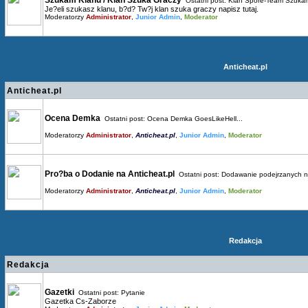
Szukam Klanu / Klan Szuka Graczy
Ostatni post:
Klan Spore-Team Szukam
Je?eli szukasz klanu, b?d? Tw?j klan szuka graczy napisz tutaj.
Moderatorzy
Administrator
,
Junior Admin
,
Moderator
Anticheat.pl
Anticheat.pl
Ocena Demka
Ostatni post:
Ocena Demka GoesLikeHell...
Moderatorzy
Administrator
,
Anticheat.pl
,
Junior Admin
,
Moderator
Pro?ba o Dodanie na Anticheat.pl
Ostatni post:
Dodawanie podejrzanych n.
Moderatorzy
Administrator
,
Anticheat.pl
,
Junior Admin
,
Moderator
Redakcja
Redakcja
Gazetki
Ostatni post:
Pytanie
Gazetka Cs-Zaborze