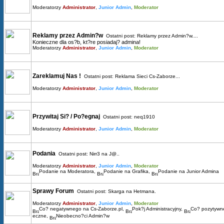
Moderatorzy
Administrator
,
Junior Admin
,
Moderator
Reklamy przez Admin?w
Ostatni post:
Reklamy przez Admin?w....
Konieczne dla os?b, kt?re posiadaj? admina!
Moderatorzy
Administrator
,
Junior Admin
,
Moderator
Zareklamuj Nas !
Ostatni post:
Reklama Sieci Cs-Zaborze...
Moderatorzy
Administrator
,
Junior Admin
,
Moderator
Przywitaj Si? / Po?egnaj
Ostatni post:
neq1910
Moderatorzy
Administrator
,
Junior Admin
,
Moderator
Podania
Ostatni post:
Nirr3 na J@..
Moderatorzy
Administrator
,
Junior Admin
,
Moderator
Podanie na Moderatora
,
Podanie na Grafika
,
Podanie na Junior Admina
Sprawy Forum
Ostatni post:
Skarga na Hetmana.
Moderatorzy
Administrator
,
Junior Admin
,
Moderator
Co? negatywnego na Cs-Zaborze.pl
,
Pok?j Administracyjny
,
Co? pozytywn
eczne
,
Nieobecno?ci Admin?w