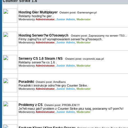
Counter Strike 1.6
Hosting Gier Multiplayer
Ostatni post:
Gameranger.pl
Reklamy hosting?w gier .
Moderatorzy
Administrator
,
Junior Admin
,
Moderator
Hosting Serwer?w G?osowych
Ostatni post:
Zapraszamy na serwer TS3...
Firmy zajmuj?ce si? wynajmowaniem serwer?w g?osowych .
Moderatorzy
Administrator
,
Junior Admin
,
Moderator
Serwery CS 1.6 Steam / NS
Ostatni post:
cs-prorok.xaa.pl
Reklamy serwer?w cs 1.6 .
Moderatorzy
Administrator
,
Junior Admin
,
Moderator
Poradniki
Ostatni post:
AmxBans
Poradniki i instrukcje odno?nie gry Counter Strike.
Moderatorzy
Administrator
,
Junior Admin
,
Moderator
Problemy z CS
Ostatni post:
PROBLEM !!!
Je?eli masz jaki? problem z Counter Strike pisz tutaj, postaramy si? pom?c!
Moderatorzy
Administrator
,
Junior Admin
,
Moderator