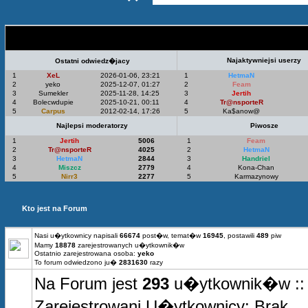
Statystyki Top 5
Najaktywniejsi userzy
Ostatni odwiedz�jacy
1
XeL
2026-01-06, 23:21
1
HetmaN
2
yeko
2025-12-07, 01:27
2
Feam
3
Sumekler
2025-11-28, 14:25
3
Jertih
4
Bolecwdupie
2025-10-21, 00:11
4
Tr@nsporteR
5
Carpus
2012-02-14, 17:26
5
Ka$anow@
Najlepsi moderatorzy
Piwosze
1
Jertih
5006
1
Feam
2
Tr@nsporteR
4025
2
HetmaN
3
HetmaN
2844
3
Handriel
4
Miszcz
2779
4
Kona-Chan
5
Nirr3
2277
5
Karmazynowy
Kto jest na Forum
Nasi u�ytkownicy napisali
66674
post�w, temat�w
16945
, postawili
489
piw
Mamy
18878
zarejestrowanych u�ytkownik�w
Ostatnio zarejestrowana osoba:
yeko
To forum odwiedzono ju�
2831630
razy
Na Forum jest
293
u�ytkownik�w :: 0
Zarejestrowani U�ytkownicy: Brak