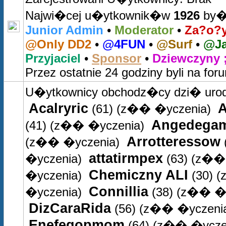
Najwi�cej u�ytkownik�w
1926
by�o
Junior Admin
•
Moderator
•
Za?o?y
@Only DD2
•
@4FUN
•
@Surf
•
@Ja
Przyjaciel
•
Sponsor
•
Dziewczyny ;
Przez ostatnie 24 godziny byli na for
U�ytkownicy obchodz�cy dzi� uro
Acalryric
A
(61)
(z�� �yczenia)
Angedega
(41)
(z�� �yczenia)
Arrotteressow
(z�� �yczenia)
attatirmpex
�yczenia)
(63)
(z�� 
Chemiczny ALI
�yczenia)
(30)
(
Connillia
�yczenia)
(38)
(z�� �y
DizCaraRida
(56)
(z�� �yczeni
Enefegopmom
(64)
(z�� �ycze