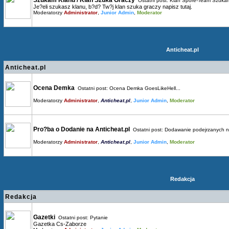
Szukam Klanu / Klan Szuka Graczy
Ostatni post:
Klan Spore-Team Szukam
Je?eli szukasz klanu, b?d? Tw?j klan szuka graczy napisz tutaj.
Moderatorzy
Administrator
,
Junior Admin
,
Moderator
Anticheat.pl
Anticheat.pl
Ocena Demka
Ostatni post:
Ocena Demka GoesLikeHell...
Moderatorzy
Administrator
,
Anticheat.pl
,
Junior Admin
,
Moderator
Pro?ba o Dodanie na Anticheat.pl
Ostatni post:
Dodawanie podejrzanych n.
Moderatorzy
Administrator
,
Anticheat.pl
,
Junior Admin
,
Moderator
Redakcja
Redakcja
Gazetki
Ostatni post:
Pytanie
Gazetka Cs-Zaborze