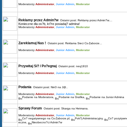
Moderatorzy
Administrator
,
Junior Admin
,
Moderator
Reklamy przez Admin?w
Ostatni post:
Reklamy przez Admin?w....
Konieczne dla os?b, kt?re posiadaj? admina!
Moderatorzy
Administrator
,
Junior Admin
,
Moderator
Zareklamuj Nas !
Ostatni post:
Reklama Sieci Cs-Zaborze...
Moderatorzy
Administrator
,
Junior Admin
,
Moderator
Przywitaj Si? / Po?egnaj
Ostatni post:
neq1910
Moderatorzy
Administrator
,
Junior Admin
,
Moderator
Podania
Ostatni post:
Nirr3 na J@..
Moderatorzy
Administrator
,
Junior Admin
,
Moderator
Podanie na Moderatora
,
Podanie na Grafika
,
Podanie na Junior Admina
Sprawy Forum
Ostatni post:
Skarga na Hetmana.
Moderatorzy
Administrator
,
Junior Admin
,
Moderator
Co? negatywnego na Cs-Zaborze.pl
,
Pok?j Administracyjny
,
Co? pozytywn
eczne
,
Nieobecno?ci Admin?w