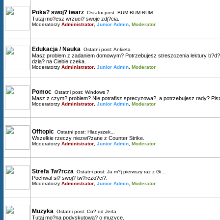
Poka? swoj? twarz
Ostatni post:
BUM BUM BUM
Tutaj mo?esz wrzuci? swoje zdj?cia.
Moderatorzy
Administrator
,
Junior Admin
,
Moderator
Edukacja / Nauka
Ostatni post:
Ankieta
Masz problem z zadaniem domowym? Potrzebujesz streszczenia lektury b?d? 
dzia? na Ciebie czeka.
Moderatorzy
Administrator
,
Junior Admin
,
Moderator
Pomoc
Ostatni post:
Windows 7
Masz z czym? problem? Nie potrafisz sprecyzowa?, a potrzebujesz rady? Pisz
Moderatorzy
Administrator
,
Junior Admin
,
Moderator
Offtopic
Ostatni post:
Hladyszek...
Wszelkie rzeczy niezwi?zane z Counter Strike.
Moderatorzy
Administrator
,
Junior Admin
,
Moderator
Strefa Tw?rcza
Ostatni post:
Ja m?j pierwszy raz z Gi...
Pochwal si? swoj? tw?rczo?ci?.
Moderatorzy
Administrator
,
Junior Admin
,
Moderator
Muzyka
Ostatni post:
Co? od Jerta
Tutaj mo?na podyskutowa? o muzyce.