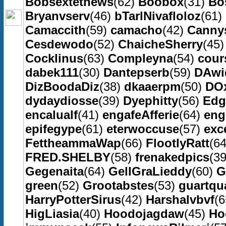
Bobsextethews
(62)
Boobox
(31)
Bo
Bryanvserv
(46)
bTarlNivafloloz
(61)
Camaccith
(59)
camacho
(42)
Canny
Cesdewodo
(52)
ChaicheSherry
(45
Cocklinus
(63)
Compleyna
(54)
cour
dabek111
(30)
Dantepserb
(59)
DAwi
DizBoodaDiz
(38)
dkaaerpm
(50)
DO
dydaydiosse
(39)
Dyephitty
(56)
Edg
encalualf
(41)
engafeAfferie
(64)
eng
epifegype
(61)
eterwoccuse
(57)
exc
FettheammaWap
(66)
FlootlyRatt
(6
FRED.SHELBY
(58)
frenakedpics
(3
Gegenaita
(64)
GellGraLieddy
(60)
G
green
(52)
Grootabstes
(53)
guartqu
HarryPotterSirus
(42)
Harshalvbvf
(
HigLiasia
(40)
Hoodojagdaw
(45)
Ho