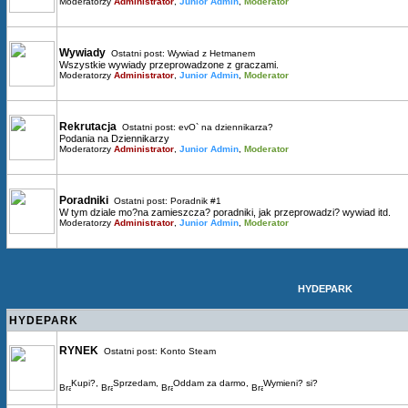
Moderatorzy
Administrator
,
Junior Admin
,
Moderator
Wywiady
Ostatni post:
Wywiad z Hetmanem
Wszystkie wywiady przeprowadzone z graczami.
Moderatorzy
Administrator
,
Junior Admin
,
Moderator
Rekrutacja
Ostatni post:
evO` na dziennikarza?
Podania na Dziennikarzy
Moderatorzy
Administrator
,
Junior Admin
,
Moderator
Poradniki
Ostatni post:
Poradnik #1
W tym dziale mo?na zamieszcza? poradniki, jak przeprowadzi? wywiad itd.
Moderatorzy
Administrator
,
Junior Admin
,
Moderator
HYDEPARK
HYDEPARK
RYNEK
Ostatni post:
Konto Steam
Kupi?
,
Sprzedam
,
Oddam za darmo
,
Wymieni? si?