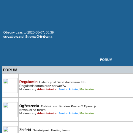
Obecny czas to 2026-08-07, 03:39
cs-zaborze.pl Strona G��wna
FORUM
FORUM
Regulamin
Ostatni post:
Wz?r dodawania SS
Regulamin forum oraz serwer?w.
Moderatorzy
Administrator
,
Junior Admin
,
Moderator
Og?oszenia
Ostatni post:
Przelew Poszed? Operacja...
Nowo?ci na forum.
Moderatorzy
Administrator
,
Junior Admin
,
Moderator
Zbi?rki
Ostatni post:
Hosting forum