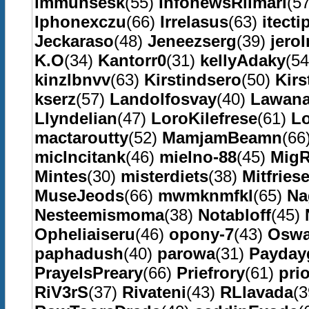
immunsesk
(55)
InfonewsRilmari
(5
Iphonexczu
(66)
Irrelasus
(63)
itecti
Jeckaraso
(48)
Jeneezserg
(39)
jero
K.O
(34)
Kantorr0
(31)
kellyAdaky
(5
kinzlbnvv
(63)
Kirstindsero
(50)
Kirs
kserz
(57)
Landolfosvay
(40)
Lawan
Llyndelian
(47)
LoroKilefrese
(61)
L
mactaroutty
(52)
MamjamBeamn
(66
micIncitank
(46)
mielno-88
(45)
MigR
Mintes
(30)
misterdiets
(38)
Mitfries
MuseJeods
(66)
mwmknmfkl
(65)
Na
Nesteemismoma
(38)
Notabloff
(45)
Opheliaiseru
(46)
opony-7
(43)
Oswa
paphadush
(40)
parowa
(31)
Payday
PrayelsPreary
(66)
Priefrory
(61)
pri
RiV3rS
(37)
Rivateni
(43)
RLlavada
(