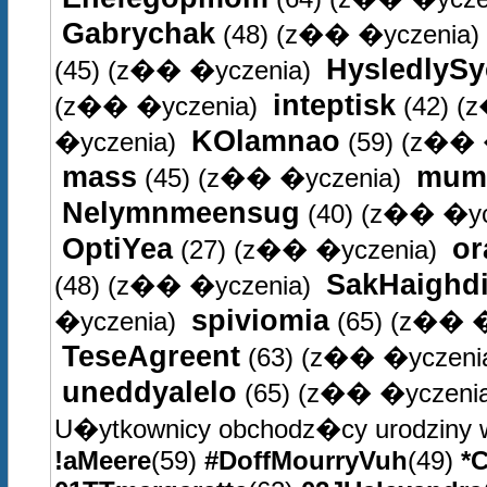
Gabrychak
(48)
(z�� �yczenia)
HysledlySy
(45)
(z�� �yczenia)
inteptisk
(z�� �yczenia)
(42)
(z
KOlamnao
�yczenia)
(59)
(z�� 
mass
mum
(45)
(z�� �yczenia)
Nelymnmeensug
(40)
(z�� �yc
OptiYea
or
(27)
(z�� �yczenia)
SakHaighd
(48)
(z�� �yczenia)
spiviomia
�yczenia)
(65)
(z�� �
TeseAgreent
(63)
(z�� �yczeni
uneddyalelo
(65)
(z�� �yczenia
U�ytkownicy obchodz�cy urodziny 
!aMeere
(59)
#DoffMourryVuh
(49)
*C