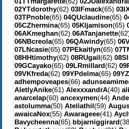
01TTmargarette
(62)
02JUalexandra
02YTdorothy
(62)
03IFmack
(65)
03I
03TPnoble
(65)
04QUclaudine
(65)
0
05CZhermina
(65)
05KIjamison
(65)
06AKmeghan
(62)
06ATanjanette
(62
06NBcreola
(65)
06QAwindy
(65)
06V
07LNcasie
(65)
07PEkaitlyn
(65)
07T
08HHtimothy
(62)
08RUgail
(62)
08S
09GCayako
(65)
09LRmillard
(62)
09
09VKfreda
(62)
09YPdelma
(65)
09YZ
adhempoveapes
(66)
adunseamime
AletlyAnike
(61)
AlexxxandrA
(40)
al
anarcelap
(60)
ancexymen
(44)
Ande
astolumma
(50)
Ateliathil
(59)
Augus
awaicaNox
(55)
Awarageee
(41)
Aycl
Bavycheenna
(65)
bbjarniggirard
(3