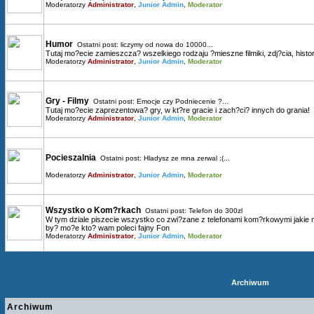
Moderatorzy
Administrator
,
Junior Admin
,
Moderator
Humor
Ostatni post:
liczymy od nowa do 10000...
Tutaj mo?ecie zamieszcza? wszelkiego rodzaju ?mieszne filmiki, zdj?cia, histori
Moderatorzy
Administrator
,
Junior Admin
,
Moderator
Gry - Filmy
Ostatni post:
Emocje czy Podniecenie ?...
Tutaj mo?ecie zaprezentowa? gry, w kt?re gracie i zach?ci? innych do grania!
Moderatorzy
Administrator
,
Junior Admin
,
Moderator
Pocieszalnia
Ostatni post:
Hladysz ze mna zerwal ;(...
Moderatorzy
Administrator
,
Junior Admin
,
Moderator
Wszystko o Kom?rkach
Ostatni post:
Telefon do 300zl
W tym dziale piszecie wszystko co zwi?zane z telefonami kom?rkowymi jakie mac
by? mo?e kto? wam poleci fajny Fon
Moderatorzy
Administrator
,
Junior Admin
,
Moderator
Archiwum
Archiwum