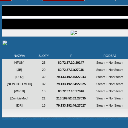
NAZWA
SLOTY
IP
RODZAJ
[4FUN]
23
80.72.37.10:29147
Steam + NonSteam
[JB]
20
80.72.37.11:27036
Steam + NonSteam
[DD2]
32
79.133.192.45:27043
Steam + NonSteam
[NEW COD MOD]
32
79.133.192.34:27025
Steam + NonSteam
[War3ft]
16
80.72.37.10:27046
Steam + NonSteam
[ZombieMod]
21
213.189.52.62:27035
Steam + NonSteam
[DR]
16
79.133.192.46:27027
Steam + NonSteam