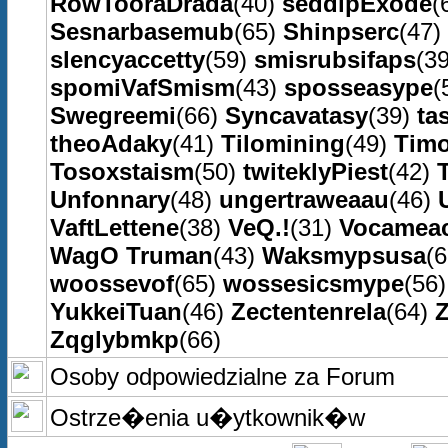
RowTooraDrada
(40)
seddipExode
(
Sesnarbasemub
(65)
Shinpserc
(47)
slencyaccetty
(59)
smisrubsifaps
(3
spomiVafSmism
(43)
sposseasype
(
Swegreemi
(66)
Syncavatasy
(39)
ta
theoAdaky
(41)
Tilomining
(49)
Timo
Tosoxstaism
(50)
twiteklyPiest
(42)
Unfonnary
(48)
ungertraweaau
(46)
VaftLettene
(38)
VeQ.!
(31)
Vocameac
WagO Truman
(43)
Waksmypsusa
(
woossevof
(65)
wossesicsmype
(56
YukkeiTuan
(46)
Zectentenrela
(64)
Zqglybmkp
(66)
Osoby odpowiedzialne za Forum
Ostrze�enia u�ytkownik�w