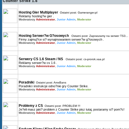
Counter Strike 1.6
Hosting Gier Multiplayer
Ostatni post:
Gameranger.pl
Reklamy hosting?w gier .
Moderatorzy
Administrator
,
Junior Admin
,
Moderator
Hosting Serwer?w G?osowych
Ostatni post:
Zapraszamy na serwer TS3...
Firmy zajmuj?ce si? wynajmowaniem serwer?w g?osowych .
Moderatorzy
Administrator
,
Junior Admin
,
Moderator
Serwery CS 1.6 Steam / NS
Ostatni post:
cs-prorok.xaa.pl
Reklamy serwer?w cs 1.6 .
Moderatorzy
Administrator
,
Junior Admin
,
Moderator
Poradniki
Ostatni post:
AmxBans
Poradniki i instrukcje odno?nie gry Counter Strike.
Moderatorzy
Administrator
,
Junior Admin
,
Moderator
Problemy z CS
Ostatni post:
PROBLEM !!!
Je?eli masz jaki? problem z Counter Strike pisz tutaj, postaramy si? pom?c!
Moderatorzy
Administrator
,
Junior Admin
,
Moderator