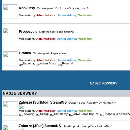
Konkursy
Ostatni post:
Konkurs - Only de_dust2...
Moderatorzy
Administrator
,
Junior Admin
,
Moderator
Propozycje
Ostatni post:
Propozitions.
Moderatorzy
Administrator
,
Junior Admin
,
Moderator
Grafika
Ostatni post:
Zapraszam....
Moderatorzy
Administrator
,
Junior Admin
,
Moderator
Zlecenia
,
Nasze Prace
,
Rysunki
NASZE SERWERY
NASZE SERWERY
Zaborze [SurfMod] Steam/NS
Ostatni post:
Reklamy by HetmaN ;*
Moderatorzy
Administrator
,
Junior Admin
,
Moderator
Dyskusje
,
Skargi
,
Cheaterzy
,
Odwo?ania Ban?w
,
Podania O Admin?
Zaborze [4Fun] Steam/NS
Ostatni post:
Syn i p?acz HetmaNa