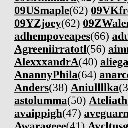
09USmaple
(62)
09VKfr
09YZjoey
(62)
09ZWale
adhempoveapes
(66)
ad
Agreeniirratotl
(56)
aim
AlexxxandrA
(40)
alieg
AnannyPhila
(64)
anarc
Anders
(38)
Aniullllka
(
astolumma
(50)
Ateliath
avaippigh
(47)
aveguar
Awarageee
(41)
Aycltus