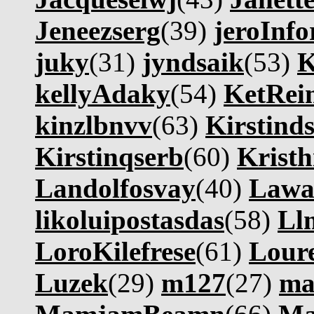
Jeneezserg
(39)
jeroInfo
juky
(31)
jyndsaik
(53)
K
kellyAdaky
(54)
KetRei
kinzlbnvv
(63)
Kirstind
Kirstinqserb
(60)
Kristh
Landolfosvay
(40)
Lawa
likoluipostasdas
(58)
Ll
LoroKilefrese
(61)
Lour
Luzek
(29)
m127
(27)
ma