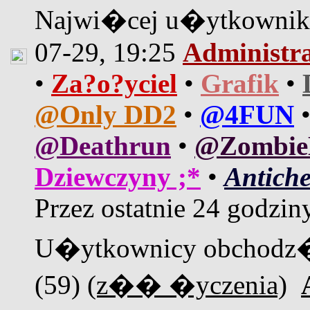
Najwi�cej u�ytkown
07-29, 19:25
Administr
•
Za?o?yciel
•
Grafik
•
@Only DD2
•
@4FUN
@Deathrun
•
@Zombi
Dziewczyny ;*
•
Antiche
Przez ostatnie 24 godzin
U�ytkownicy obchodz�
(59)
(z�� �yczenia)