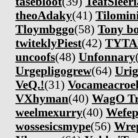
tasebloot
(39)
TeafSleeri
theoAdaky
(41)
Tilomin
Tloymbggo
(58)
Tony bo
twiteklyPiest
(42)
TYT
uncoofs
(48)
Unfonnary
Urgepligogrew
(64)
Uri
VeQ.!
(31)
Vocameacroel
VXhyman
(40)
WagO T
weelmexurry
(40)
Wefep
wossesicsmype
(56)
Wre