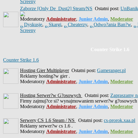
Screeny
Zaborze [Only De_Dust2] Steam/NS
Ostatni post:
UnBani
Moderatorzy
Administrator
,
Junior Admin
,
Moderator
Dyskusje
,
Skargi
,
Cheaterzy
,
Odwo?ania Ban?w
,
Screeny
Counter Strike 1.6
Counter Strike 1.6
Hosting Gier Multiplayer
Ostatni post:
Gameranger.pl
Reklamy hosting?w gier .
Moderatorzy
Administrator
,
Junior Admin
,
Moderator
Hosting Serwer?w G?osowych
Ostatni post:
Zapraszamy na
Firmy zajmuj?ce si? wynajmowaniem serwer?w g?osowych 
Moderatorzy
Administrator
,
Junior Admin
,
Moderator
Serwery CS 1.6 Steam / NS
Ostatni post:
cs-prorok.xaa.pl
Reklamy serwer?w cs 1.6 .
Moderatorzy
Administrator
,
Junior Admin
,
Moderator