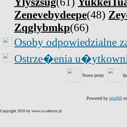
Ylyszsug
(61)
YukkeiTu
Zenevebydeepe
(48)
Zey
Zqglybmkp
(66)
Osoby odpowiedzialne z
Ostrze�enia u�ytkow
Nowe posty
B
Powered by
phpBB
mo
Copyright 2010 by www.cs-zaborze.pl