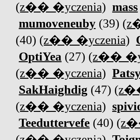
(z�� �yczenia)
mass
mumoveneuby
(39)
(z
(40)
(z�� �yczenia)
OptiYea
(27)
(z�� �y
(z�� �yczenia)
Patsy
SakHaighdig
(47)
(z�
(z�� �yczenia)
spiv
Teeduttervefe
(40)
(z�
(z�� �yczenia)
Toign