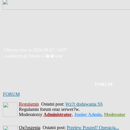
Obecny czas to 2026-08-07, 14:07
cs-zaborze.pl Strona G��wna
FORUM
FORUM
Regulamin
Ostatni post:
Wz?r dodawania SS
Regulamin forum oraz serwer?w.
Moderatorzy
Administrator
,
Junior Admin
,
Moderator
Og?oszenia
Ostatni post:
Przelew Poszed? Operacja...