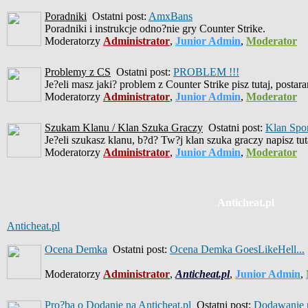
Poradniki
Ostatni post:
AmxBans
Poradniki i instrukcje odno?nie gry Counter Strike.
Moderatorzy
Administrator
,
Junior Admin
,
Moderator
Problemy z CS
Ostatni post:
PROBLEM !!!
Je?eli masz jaki? problem z Counter Strike pisz tutaj, posta
Moderatorzy
Administrator
,
Junior Admin
,
Moderator
Szukam Klanu / Klan Szuka Graczy
Ostatni post:
Klan Spo
Je?eli szukasz klanu, b?d? Tw?j klan szuka graczy napisz tut
Moderatorzy
Administrator
,
Junior Admin
,
Moderator
Anticheat.pl
Anticheat.pl
Ocena Demka
Ostatni post:
Ocena Demka GoesLikeHell...
Moderatorzy
Administrator
,
Anticheat.pl
,
Junior Admin
,
Pro?ba o Dodanie na Anticheat.pl
Ostatni post:
Dodawanie p