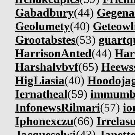
Gabadbury
(44)
Gegena
Geolumety
(40)
Geteowli
Grootabstes
(53)
guartq
HarrisonAnted
(44)
Har
Harshalvbvf
(65)
Heews
HigLiasia
(40)
Hoodoja
Iernatheal
(59)
immum
InfonewsRilmari
(57)
io
Iphonexczu
(66)
Irrelas
Jacqueselwj
(43)
Janett