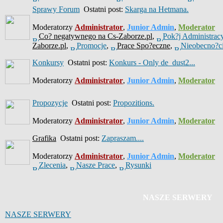
Sprawy Forum
Ostatni post:
Skarga na Hetmana.
Moderatorzy
Administrator
,
Junior Admin
,
Moderator
Co? negatywnego na Cs-Zaborze.pl
,
Pok?j Administrac
Zaborze.pl
,
Promocje
,
Prace Spo?eczne
,
Nieobecno?c
Konkursy
Ostatni post:
Konkurs - Only de_dust2...
Moderatorzy
Administrator
,
Junior Admin
,
Moderator
Propozycje
Ostatni post:
Propozitions.
Moderatorzy
Administrator
,
Junior Admin
,
Moderator
Grafika
Ostatni post:
Zapraszam....
Moderatorzy
Administrator
,
Junior Admin
,
Moderator
Zlecenia
,
Nasze Prace
,
Rysunki
NASZE SERWERY
NASZE SERWERY