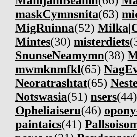
MamjamBeamn
(66)
Ma
maskCymnsnita
(63)
mi
MigRuinna
(52)
Milka|
Mintes
(30)
misterdiets
(
SnunseNeamymn
(38)
M
mwmknmfkl
(65)
NagE
Neoratrashtat
(65)
Nest
Notswasia
(51)
nsers
(44
Opheliaiseru
(46)
opony
paintaics
(41)
Pallsoiso