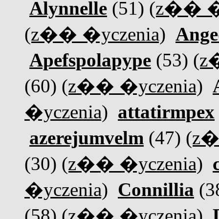
Alynnelle
(51)
(z�� �
(z�� �yczenia)
Ange
Apefspolapype
(53)
(z
(60)
(z�� �yczenia)
�yczenia)
attatirmpex
azerejumvelm
(47)
(z�
(30)
(z�� �yczenia)
�yczenia)
Connillia
(3
(58)
(z�� �yczenia)