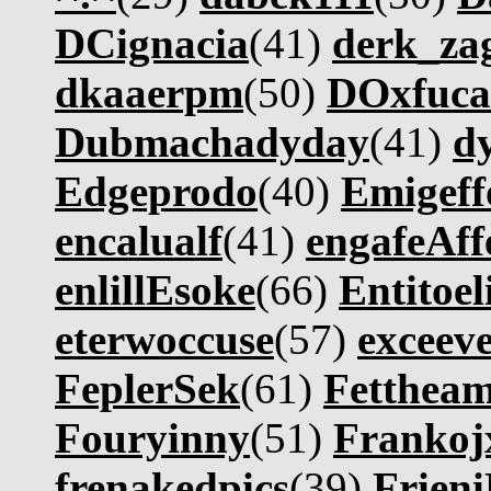
DCignacia
(41)
derk_za
dkaaerpm
(50)
DOxfuca
Dubmachadyday
(41)
d
Edgeprodo
(40)
Emigef
encalualf
(41)
engafeAff
enlillEsoke
(66)
Entitoel
eterwoccuse
(57)
exceev
FeplerSek
(61)
Fetthe
Fouryinny
(51)
Frankoj
frenakedpics
(39)
Frieni