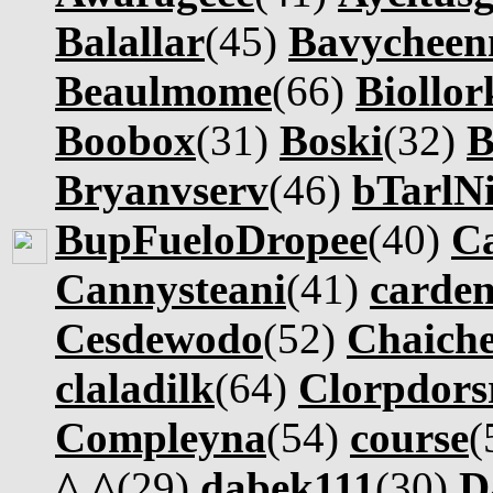
Balallar
(45)
Bavycheen
Beaulmome
(66)
Biollor
Boobox
(31)
Boski
(32)
B
Bryanvserv
(46)
bTarlNi
BupFueloDropee
(40)
C
Cannysteani
(41)
carde
Cesdewodo
(52)
Chaich
claladilk
(64)
Clorpdors
Compleyna
(54)
course
(
^.^
(29)
dabek111
(30)
D