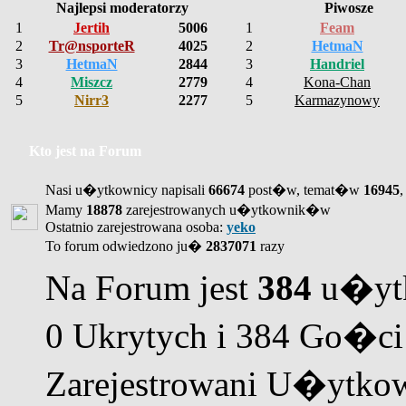
Najlepsi moderatorzy
Piwosze
1
Jertih
5006
1
Feam
2
Tr@nsporteR
4025
2
HetmaN
3
HetmaN
2844
3
Handriel
4
Miszcz
2779
4
Kona-Chan
5
Nirr3
2277
5
Karmazynowy
Kto jest na Forum
Nasi u�ytkownicy napisali
66674
post�w, temat�w
16945
,
Mamy
18878
zarejestrowanych u�ytkownik�w
Ostatnio zarejestrowana osoba:
yeko
To forum odwiedzono ju�
2837071
razy
Na Forum jest
384
u�ytk
0 Ukrytych i 384 Go�ci
Zarejestrowani U�ytkow