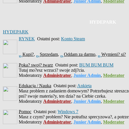
Moderatorzy
Administrator
,
Junior Admin
,
Moderator
HYDEPARK
HYDEPARK
RYNEK
Ostatni post:
Konto Steam
Kupi?
,
Sprzedam
,
Oddam za darmo
,
Wymieni? si?
Poka? swoj? twarz
Ostatni post:
BUM BUM BUM
Tutaj mo?esz wrzuci? swoje zdj?cia.
Moderatorzy
Administrator
,
Junior Admin
,
Moderator
Edukacja / Nauka
Ostatni post:
Ankieta
Masz problem z zadaniem domowym? Potrzebujesz streszczen
pni? swoje materia?y, ten dzia? na Ciebie czeka.
Moderatorzy
Administrator
,
Junior Admin
,
Moderator
Pomoc
Ostatni post:
Windows 7
Masz z czym? problem? Nie potrafisz sprecyzowa?, a potrzeb
Moderatorzy
Administrator
,
Junior Admin
,
Moderator