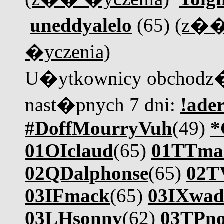
uneddyalelo
(65)
(z��
�yczenia)
U�ytkownicy obchodz�
nast�pnych 7 dni:
!ader
#DoffMourryVuh
(49)
*
01OIclaud
(65)
01TTmar
02QDalphonse
(65)
02TV
03IFmack
(65)
03IXwad
03LHsonny
(62)
03TPno