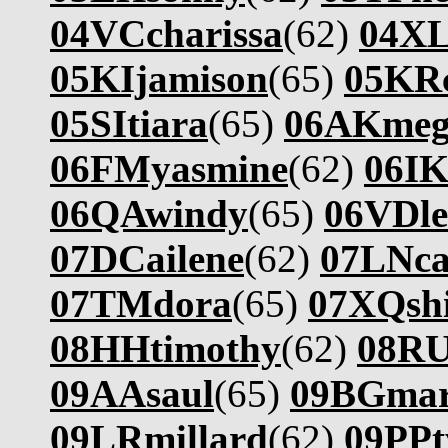
04VCcharissa
(62)
04XL
05KIjamison
(65)
05KR
05SItiara
(65)
06AKmeg
06FMyasmine
(62)
06IK
06QAwindy
(65)
06VDle
07DCailene
(62)
07LNca
07TMdora
(65)
07XQshi
08HHtimothy
(62)
08RU
09AAsaul
(65)
09BGmar
09LRmillard
(62)
09PPt