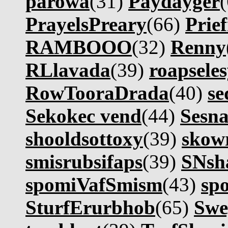
parowa
(31)
Paydayger
PrayelsPreary
(66)
Prie
RAMBOOO
(32)
Renny
RLlavada
(39)
roapseles
RowTooraDrada
(40)
se
Sekokec vend
(44)
Sesn
shooldsottoxy
(39)
skow
smisrubsifaps
(39)
SNsh
spomiVafSmism
(43)
sp
SturfErurbhob
(65)
Swe