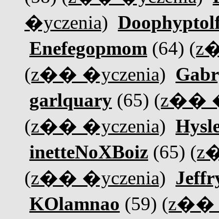
�yczenia)
Doophyptol
Enefegopmom
(64)
(z
(z�� �yczenia)
Gabr
garlquary
(65)
(z�� �
(z�� �yczenia)
Hysl
inetteNoXBoiz
(65)
(z
(z�� �yczenia)
Jeffr
KOlamnao
(59)
(z�� 