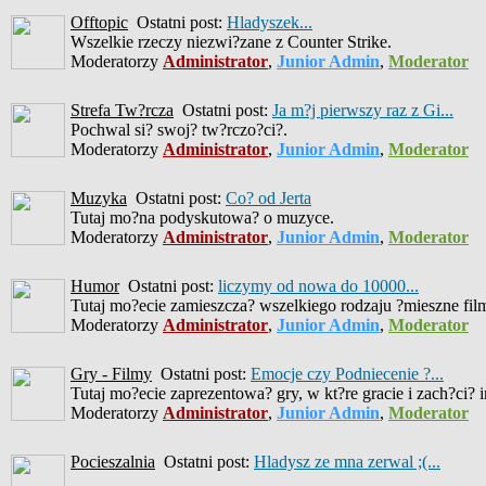
Offtopic
Ostatni post:
Hladyszek...
Wszelkie rzeczy niezwi?zane z Counter Strike.
Moderatorzy
Administrator
,
Junior Admin
,
Moderator
Strefa Tw?rcza
Ostatni post:
Ja m?j pierwszy raz z Gi...
Pochwal si? swoj? tw?rczo?ci?.
Moderatorzy
Administrator
,
Junior Admin
,
Moderator
Muzyka
Ostatni post:
Co? od Jerta
Tutaj mo?na podyskutowa? o muzyce.
Moderatorzy
Administrator
,
Junior Admin
,
Moderator
Humor
Ostatni post:
liczymy od nowa do 10000...
Tutaj mo?ecie zamieszcza? wszelkiego rodzaju ?mieszne filmiki
Moderatorzy
Administrator
,
Junior Admin
,
Moderator
Gry - Filmy
Ostatni post:
Emocje czy Podniecenie ?...
Tutaj mo?ecie zaprezentowa? gry, w kt?re gracie i zach?ci? 
Moderatorzy
Administrator
,
Junior Admin
,
Moderator
Pocieszalnia
Ostatni post:
Hladysz ze mna zerwal ;(...