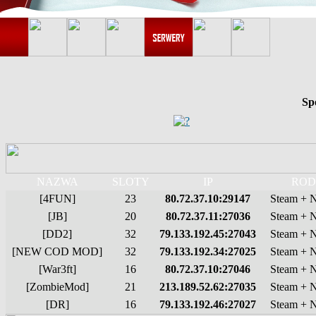
Sp
NAZWA
SLOTY
IP
ROD
[4FUN]
23
80.72.37.10:29147
Steam + 
[JB]
20
80.72.37.11:27036
Steam + 
[DD2]
32
79.133.192.45:27043
Steam + 
[NEW COD MOD]
32
79.133.192.34:27025
Steam + 
[War3ft]
16
80.72.37.10:27046
Steam + 
[ZombieMod]
21
213.189.52.62:27035
Steam + 
[DR]
16
79.133.192.46:27027
Steam + 