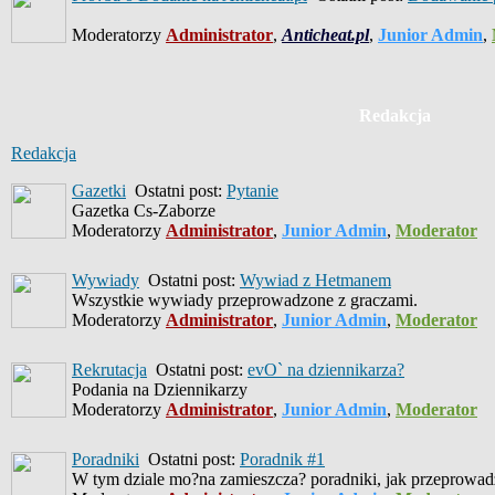
Moderatorzy
Administrator
,
Anticheat.pl
,
Junior Admin
,
Redakcja
Redakcja
Gazetki
Ostatni post:
Pytanie
Gazetka Cs-Zaborze
Moderatorzy
Administrator
,
Junior Admin
,
Moderator
Wywiady
Ostatni post:
Wywiad z Hetmanem
Wszystkie wywiady przeprowadzone z graczami.
Moderatorzy
Administrator
,
Junior Admin
,
Moderator
Rekrutacja
Ostatni post:
evO` na dziennikarza?
Podania na Dziennikarzy
Moderatorzy
Administrator
,
Junior Admin
,
Moderator
Poradniki
Ostatni post:
Poradnik #1
W tym dziale mo?na zamieszcza? poradniki, jak przeprowad