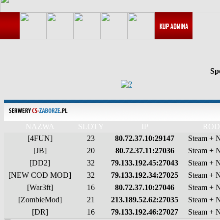
Sp
NAZWA
SLOTY
IP
ROD
[4FUN]
23
80.72.37.10:29147
Steam + 
[JB]
20
80.72.37.11:27036
Steam + 
[DD2]
32
79.133.192.45:27043
Steam + 
[NEW COD MOD]
32
79.133.192.34:27025
Steam + 
[War3ft]
16
80.72.37.10:27046
Steam + 
[ZombieMod]
21
213.189.52.62:27035
Steam + 
[DR]
16
79.133.192.46:27027
Steam + 