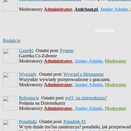
Moderatorzy
Administrator
,
Anticheat.pl
,
Junior Admin
,
Redakcja
Redakcja
Gazetki
Ostatni post:
Pytanie
Gazetka Cs-Zaborze
Moderatorzy
Administrator
,
Junior Admin
,
Moderator
Wywiady
Ostatni post:
Wywiad z Hetmanem
Wszystkie wywiady przeprowadzone z graczami.
Moderatorzy
Administrator
,
Junior Admin
,
Moderator
Rekrutacja
Ostatni post:
evO` na dziennikarza?
Podania na Dziennikarzy
Moderatorzy
Administrator
,
Junior Admin
,
Moderator
Poradniki
Ostatni post:
Poradnik #1
W tym dziale mo?na zamieszcza? poradniki, jak przeprowad