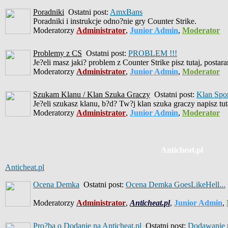
Poradniki
Ostatni post:
AmxBans
Poradniki i instrukcje odno?nie gry Counter Strike.
Moderatorzy
Administrator
,
Junior Admin
,
Moderator
Problemy z CS
Ostatni post:
PROBLEM !!!
Je?eli masz jaki? problem z Counter Strike pisz tutaj, posta
Moderatorzy
Administrator
,
Junior Admin
,
Moderator
Szukam Klanu / Klan Szuka Graczy
Ostatni post:
Klan Spo
Je?eli szukasz klanu, b?d? Tw?j klan szuka graczy napisz tut
Moderatorzy
Administrator
,
Junior Admin
,
Moderator
Anticheat.pl
Anticheat.pl
Ocena Demka
Ostatni post:
Ocena Demka GoesLikeHell...
Moderatorzy
Administrator
,
Anticheat.pl
,
Junior Admin
,
Pro?ba o Dodanie na Anticheat.pl
Ostatni post:
Dodawanie p