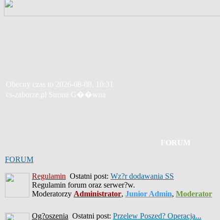
Obecny czas to 2026-08-08, 10:31
cs-zaborze.pl Strona G��wna
FORUM
FORUM
Regulamin
Ostatni post:
Wz?r dodawania SS
Regulamin forum oraz serwer?w.
Moderatorzy
Administrator
,
Junior Admin
,
Moderator
Og?oszenia
Ostatni post:
Przelew Poszed? Operacja...