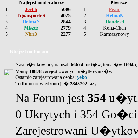
Najlepsi moderatorzy
Piwosze
1
Jertih
5006
1
Feam
2
Tr@nsporteR
4025
2
HetmaN
3
HetmaN
2844
3
Handriel
4
Miszcz
2779
4
Kona-Chan
5
Nirr3
2277
5
Karmazynowy
Kto jest na Forum
Nasi u�ytkownicy napisali
66674
post�w, temat�w
16945
,
Mamy
18878
zarejestrowanych u�ytkownik�w
Ostatnio zarejestrowana osoba:
yeko
To forum odwiedzono ju�
2848702
razy
Na Forum jest
354
u�ytk
0 Ukrytych i 354 Go�ci
Zarejestrowani U�ytkow