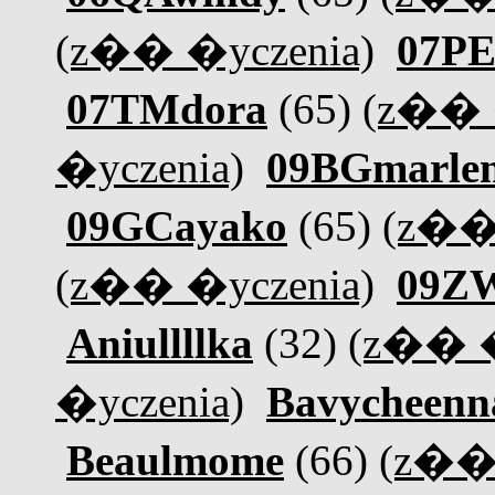
(z�� �yczenia)
07PE
07TMdora
(65)
(z�� 
�yczenia)
09BGmarle
09GCayako
(65)
(z��
(z�� �yczenia)
09ZW
Aniullllka
(32)
(z�� �
�yczenia)
Bavycheenn
Beaulmome
(66)
(z�� 