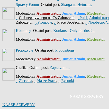
Sprawy Forum
Ostatni post:
Skarga na Hetmana.
Moderatorzy
Administrator
,
Junior Admin
,
Moderator
Co? negatywnego na Cs-Zaborze.pl
,
Pok?j Administrac
Zaborze.pl
,
Promocje
,
Prace Spo?eczne
,
Nieobecno?c
Konkursy
Ostatni post:
Konkurs - Only de_dust2...
Moderatorzy
Administrator
,
Junior Admin
,
Moderator
Propozycje
Ostatni post:
Propozitions.
Moderatorzy
Administrator
,
Junior Admin
,
Moderator
Grafika
Ostatni post:
Zapraszam....
Moderatorzy
Administrator
,
Junior Admin
,
Moderator
Zlecenia
,
Nasze Prace
,
Rysunki
NASZE SERWERY
NASZE SERWERY