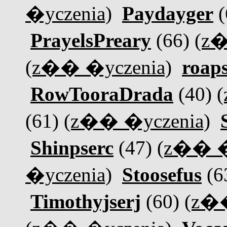
�yczenia)
Paydayger
(
PrayelsPreary
(66)
(z�
(z�� �yczenia)
roaps
RowTooraDrada
(40)
(61)
(z�� �yczenia)
Shinpserc
(47)
(z�� �
�yczenia)
Stoosefus
(6
Timothyjserj
(60)
(z��