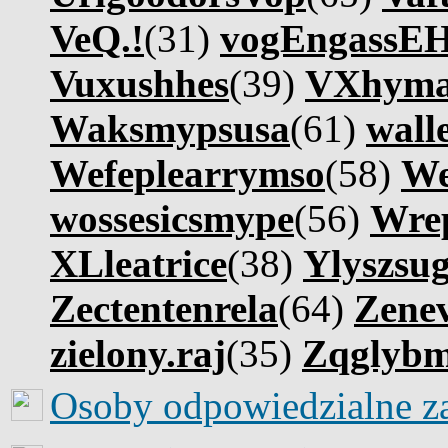
VeQ.!
(31)
vogEngassE
Vuxushhes
(39)
VXhym
Waksmypsusa
(61)
wall
Wefeplearrymso
(58)
We
wossesicsmype
(56)
Wre
XLleatrice
(38)
Ylyszsu
Zectentenrela
(64)
Zene
zielony.raj
(35)
Zqglyb
Osoby odpowiedzialne z