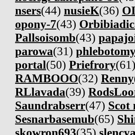
nsers
(44)
nusieK
(36)
OI
opony-7
(43)
Orbibiadic
Pallsoisomb
(43)
papajo
parowa
(31)
phlebotomy
portal
(50)
Priefrory
(61
RAMBOOO
(32)
Renny
RLlavada
(39)
RodsLoo
Saundrabserr
(47)
Scot 
Sesnarbasemub
(65)
Shi
skowron693
(35)
slencya