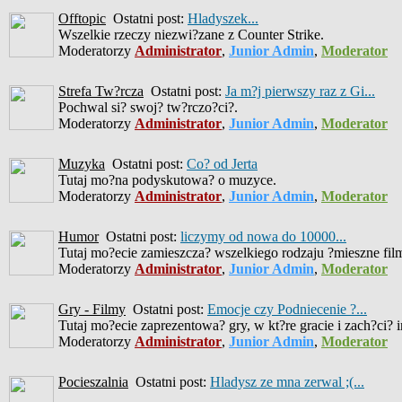
Offtopic
Ostatni post:
Hladyszek...
Wszelkie rzeczy niezwi?zane z Counter Strike.
Moderatorzy
Administrator
,
Junior Admin
,
Moderator
Strefa Tw?rcza
Ostatni post:
Ja m?j pierwszy raz z Gi...
Pochwal si? swoj? tw?rczo?ci?.
Moderatorzy
Administrator
,
Junior Admin
,
Moderator
Muzyka
Ostatni post:
Co? od Jerta
Tutaj mo?na podyskutowa? o muzyce.
Moderatorzy
Administrator
,
Junior Admin
,
Moderator
Humor
Ostatni post:
liczymy od nowa do 10000...
Tutaj mo?ecie zamieszcza? wszelkiego rodzaju ?mieszne filmiki
Moderatorzy
Administrator
,
Junior Admin
,
Moderator
Gry - Filmy
Ostatni post:
Emocje czy Podniecenie ?...
Tutaj mo?ecie zaprezentowa? gry, w kt?re gracie i zach?ci? 
Moderatorzy
Administrator
,
Junior Admin
,
Moderator
Pocieszalnia
Ostatni post:
Hladysz ze mna zerwal ;(...