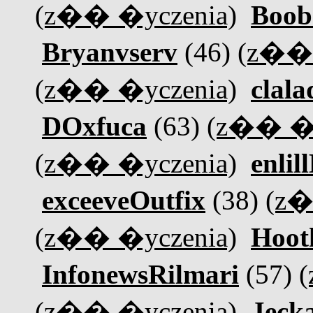
(z�� �yczenia)
Boob
Bryanvserv
(46)
(z�� 
(z�� �yczenia)
clala
DOxfuca
(63)
(z�� �y
(z�� �yczenia)
enlil
exceeveOutfix
(38)
(z�
(z�� �yczenia)
Hoot
InfonewsRilmari
(57)
(z�� �yczenia)
Jeck