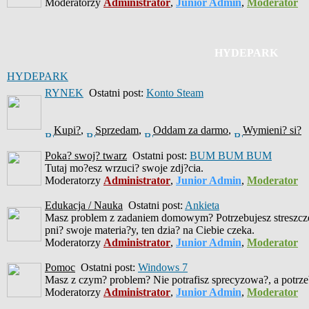
Moderatorzy
Administrator
,
Junior Admin
,
Moderator
HYDEPARK
HYDEPARK
RYNEK
Ostatni post:
Konto Steam
Kupi?
,
Sprzedam
,
Oddam za darmo
,
Wymieni? si?
Poka? swoj? twarz
Ostatni post:
BUM BUM BUM
Tutaj mo?esz wrzuci? swoje zdj?cia.
Moderatorzy
Administrator
,
Junior Admin
,
Moderator
Edukacja / Nauka
Ostatni post:
Ankieta
Masz problem z zadaniem domowym? Potrzebujesz streszczen
pni? swoje materia?y, ten dzia? na Ciebie czeka.
Moderatorzy
Administrator
,
Junior Admin
,
Moderator
Pomoc
Ostatni post:
Windows 7
Masz z czym? problem? Nie potrafisz sprecyzowa?, a potrzeb
Moderatorzy
Administrator
,
Junior Admin
,
Moderator