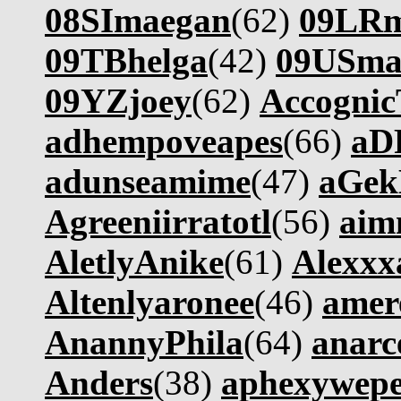
08SImaegan
(62)
09LRm
09TBhelga
(42)
09USma
09YZjoey
(62)
Accogni
adhempoveapes
(66)
aD
adunseamime
(47)
aGe
Agreeniirratotl
(56)
aim
AletlyAnike
(61)
Alexx
Altenlyaronee
(46)
amer
AnannyPhila
(64)
anarc
Anders
(38)
aphexywep