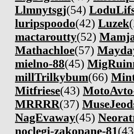
Llmnytsgj
(54)
LoduLif
luripspoodo
(42)
Luzek
mactaroutty
(52)
Mamj
Mathachloe
(57)
Mayday
mielno-88
(45)
MigRuin
millTrilkybum
(66)
Mint
Mitfriese
(43)
MotoAvt
MRRRR
(37)
MuseJeod
NagEvaway
(45)
Neorat
noclegi-zakopane-81
(4