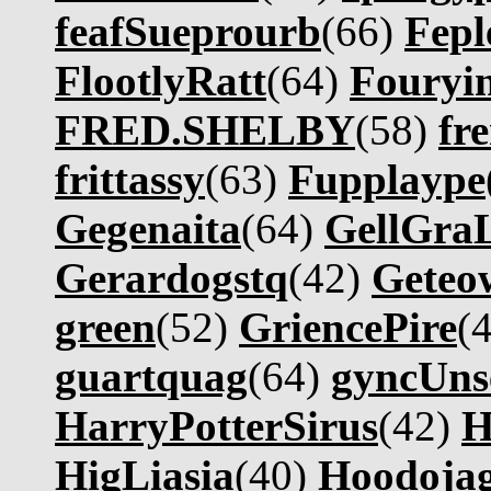
feafSueprourb
(66)
Fepl
FlootlyRatt
(64)
Fouryi
FRED.SHELBY
(58)
fr
frittassy
(63)
Fupplaype
Gegenaita
(64)
GellGra
Gerardogstq
(42)
Geteow
green
(52)
GriencePire
(
guartquag
(64)
gyncUns
HarryPotterSirus
(42)
H
HigLiasia
(40)
Hoodoja