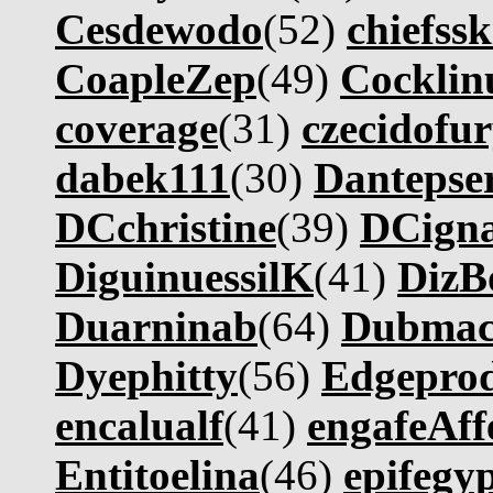
Cesdewodo
(52)
chiefssk
CoapleZep
(49)
Cocklin
coverage
(31)
czecidofu
dabek111
(30)
Dantepse
DCchristine
(39)
DCigna
DiguinuessilK
(41)
DizB
Duarninab
(64)
Dubmac
Dyephitty
(56)
Edgepro
encalualf
(41)
engafeAff
Entitoelina
(46)
epifegy