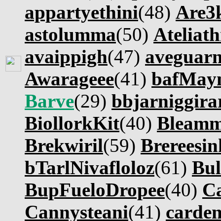
appartyethini
(48)
Are3
astolumma
(50)
Ateliath
avaippigh
(47)
aveguar
Awarageee
(41)
bafMay
Barve
(29)
bbjarniggira
BiollorkKit
(40)
Bleamm
Brekwiril
(59)
Brereesin
bTarlNivafloloz
(61)
Bul
BupFueloDropee
(40)
C
Cannysteani
(41)
carde