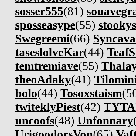
sosser555
(81)
souavegr
sposseasype
(55)
stooky
Swegreemi
(66)
Syncava
taseslolveKar
(44)
TeafS
temtremiave
(55)
Thala
theoAdaky
(41)
Tilomin
bolo
(44)
Tosoxstaism
(5
twiteklyPiest
(42)
TYT
uncoofs
(48)
Unfonnary
UrigoodorsVop
(65)
Vaf