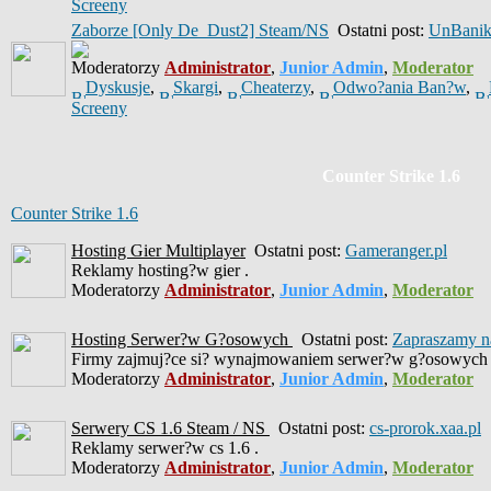
Screeny
Zaborze [Only De_Dust2] Steam/NS
Ostatni post:
UnBani
Moderatorzy
Administrator
,
Junior Admin
,
Moderator
Dyskusje
,
Skargi
,
Cheaterzy
,
Odwo?ania Ban?w
,
Screeny
Counter Strike 1.6
Counter Strike 1.6
Hosting Gier Multiplayer
Ostatni post:
Gameranger.pl
Reklamy hosting?w gier .
Moderatorzy
Administrator
,
Junior Admin
,
Moderator
Hosting Serwer?w G?osowych
Ostatni post:
Zapraszamy na
Firmy zajmuj?ce si? wynajmowaniem serwer?w g?osowych 
Moderatorzy
Administrator
,
Junior Admin
,
Moderator
Serwery CS 1.6 Steam / NS
Ostatni post:
cs-prorok.xaa.pl
Reklamy serwer?w cs 1.6 .
Moderatorzy
Administrator
,
Junior Admin
,
Moderator