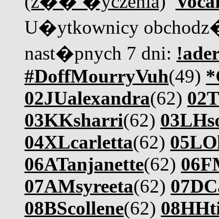
(z�� �yczenia)
Voca
U�ytkownicy obchodz�
nast�pnych 7 dni:
!ader
#DoffMourryVuh
(49)
*
02JUalexandra
(62)
02T
03KKsharri
(62)
03LHs
04XLcarletta
(62)
05LO
06ATanjanette
(62)
06F
07AMsyreeta
(62)
07DCa
08BScollene
(62)
08HHt