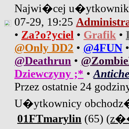
Najwi�cej u�ytkown
07-29, 19:25
Administr
•
Za?o?yciel
•
Grafik
•
@Only DD2
•
@4FUN
@Deathrun
•
@Zombi
Dziewczyny ;*
•
Antiche
Przez ostatnie 24 godzin
U�ytkownicy obchodz�
01FTmarylin
(65)
(z�