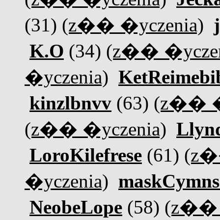
(31)
(z�� �yczenia)
K.O
(34)
(z�� �yczen
�yczenia)
KetReimebi
kinzlbnvv
(63)
(z�� �
(z�� �yczenia)
Llyn
LoroKilefrese
(61)
(z�
�yczenia)
maskCymns
NeobeLope
(58)
(z�� 