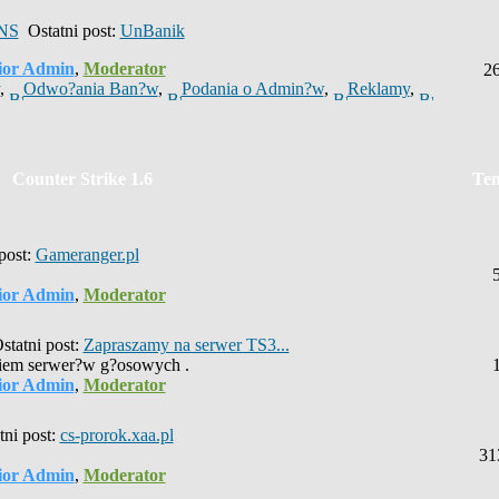
/NS
Ostatni post:
UnBanik
ior Admin
,
Moderator
2
,
Odwo?ania Ban?w
,
Podania o Admin?w
,
Reklamy
,
Counter Strike 1.6
Te
post:
Gameranger.pl
ior Admin
,
Moderator
tatni post:
Zapraszamy na serwer TS3...
iem serwer?w g?osowych .
ior Admin
,
Moderator
ni post:
cs-prorok.xaa.pl
31
ior Admin
,
Moderator