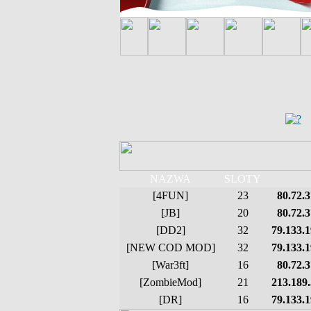
NAZWA
SLOTY
[4FUN]
23
80.72.
[JB]
20
80.72.
[DD2]
32
79.133.
[NEW COD MOD]
32
79.133.
[War3ft]
16
80.72.
[ZombieMod]
21
213.189
[DR]
16
79.133.