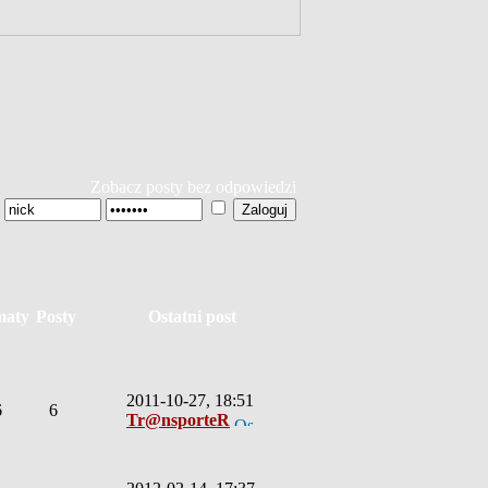
Zobacz posty bez odpowiedzi
maty
Posty
Ostatni post
2011-10-27, 18:51
6
6
Tr@nsporteR