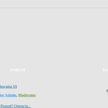
FORUM
Te
dawania SS
ior Admin
,
Moderator
Poszed? Operacja...