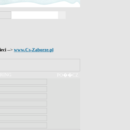
ieci
-->
www.Cs-Zaborze.pl
RING
PO��CZ