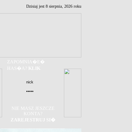
Dzisiaj jest
8
sierpnia,
2026 roku
ZAPOMNIA�E�
HAS�A?
KLIK
NIE MASZ JESZCZE
KONTA?
ZAREJESTRUJ SI�