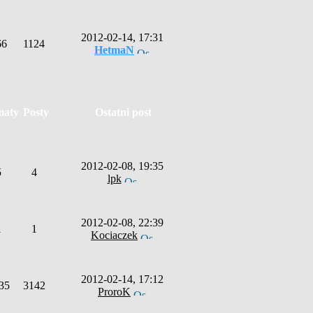
2012-02-14, 17:31
66
1124
HetmaN
maty
Posty
Ostatni post
2012-02-08, 19:35
5
4
lpk
2012-02-08, 22:39
1
1
Kociaczek
2012-02-14, 17:12
35
3142
ProroK