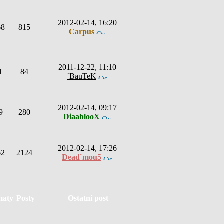
2012-02-14, 16:20
68
815
Carpus
2011-12-22, 11:10
1
84
`BauTeK
2012-02-14, 09:17
9
280
DiaablooX
2012-02-14, 17:26
62
2124
Dead`mou5
maty
Posty
Ostatni post