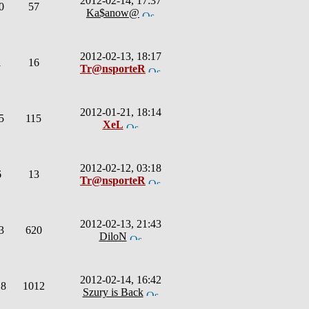
2012-02-14, 17:37
0
57
Ka$anow@
2012-02-13, 18:17
1
16
Tr@nsporteR
2012-01-21, 18:14
5
115
XeL
2012-02-12, 03:18
6
13
Tr@nsporteR
2012-02-13, 21:43
3
620
DiloN
2012-02-14, 16:42
18
1012
Szury is Back