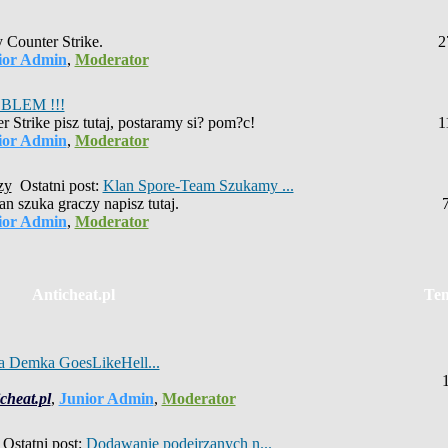
y Counter Strike.
2
ior Admin
,
Moderator
BLEM !!!
r Strike pisz tutaj, postaramy si? pom?c!
1
ior Admin
,
Moderator
zy
Ostatni post:
Klan Spore-Team Szukamy ...
an szuka graczy napisz tutaj.
ior Admin
,
Moderator
Anticheat.pl
Te
 Demka GoesLikeHell...
cheat.pl
,
Junior Admin
,
Moderator
Ostatni post:
Dodawanie podejrzanych n...