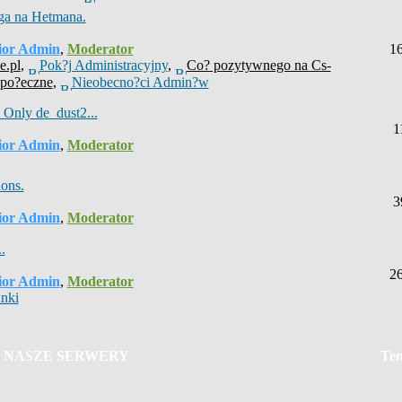
ga na Hetmana.
ior Admin
,
Moderator
1
e.pl
,
Pok?j Administracyjny
,
Co? pozytywnego na Cs-
Spo?eczne
,
Nieobecno?ci Admin?w
 Only de_dust2...
1
ior Admin
,
Moderator
ions.
3
ior Admin
,
Moderator
.
2
ior Admin
,
Moderator
nki
NASZE SERWERY
Te