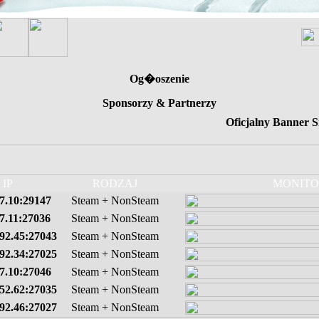
Og�oszenie
Sponsorzy & Partnerzy
Oficjalny Banner S
IP
RODZAJ
MONITO
37.10:29147
Steam + NonSteam
37.11:27036
Steam + NonSteam
192.45:27043
Steam + NonSteam
192.34:27025
Steam + NonSteam
37.10:27046
Steam + NonSteam
.52.62:27035
Steam + NonSteam
192.46:27027
Steam + NonSteam