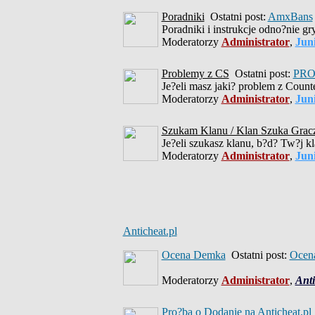
Poradniki
Ostatni post:
AmxBans
Poradniki i instrukcje odno?nie gr
Moderatorzy
Administrator
,
Jun
Problemy z CS
Ostatni post:
PRO
Je?eli masz jaki? problem z Counte
Moderatorzy
Administrator
,
Jun
Szukam Klanu / Klan Szuka Grac
Je?eli szukasz klanu, b?d? Tw?j kl
Moderatorzy
Administrator
,
Jun
Anticheat.pl
Ocena Demka
Ostatni post:
Ocena
Moderatorzy
Administrator
,
Anti
Pro?ba o Dodanie na Anticheat.pl