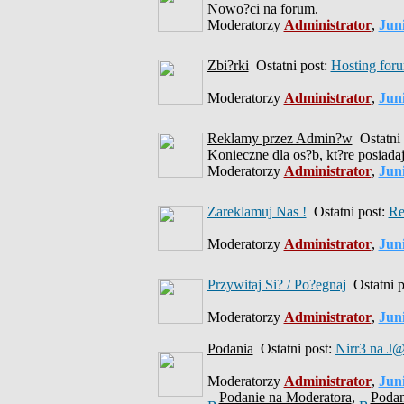
Nowo?ci na forum.
Moderatorzy
Administrator
,
Jun
Zbi?rki
Ostatni post:
Hosting for
Moderatorzy
Administrator
,
Jun
Reklamy przez Admin?w
Ostatni 
Konieczne dla os?b, kt?re posiada
Moderatorzy
Administrator
,
Jun
Zareklamuj Nas !
Ostatni post:
Re
Moderatorzy
Administrator
,
Jun
Przywitaj Si? / Po?egnaj
Ostatni p
Moderatorzy
Administrator
,
Jun
Podania
Ostatni post:
Nirr3 na J@
Moderatorzy
Administrator
,
Jun
Podanie na Moderatora
,
Podan