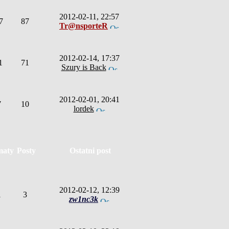
2012-02-11, 22:57
7
87
Tr@nsporteR
2012-02-14, 17:37
1
71
Szury is Back
2012-02-01, 20:41
7
10
lordek
maty
Posty
Ostatni post
2012-02-12, 12:39
1
3
zw1nc3k