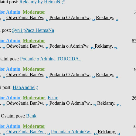
atni post:
Reklamy by HetmaN ;*
ior Admin
,
Moderator
,
Odwo?ania Ban?w
,
Podania O Admin?w
,
Reklamy
,
 post:
Syn i p?acz HetmaNa
ior Admin
,
Moderator
6
,
Odwo?ania Ban?w
,
Podania o Admin?w
,
Reklamy
,
atni post:
Podanie o Admina TORCIDA...
ior Admin
,
Moderator
1
,
Odwo?ania Ban?w
,
Podania O Admin?w
,
Reklamy
,
 post:
HanAndriel;)
ior Admin
,
Moderator
,
Feam
2
,
Odwo?ania Ban?w
,
Podania O Admin?w,
,
Reklamy
,
Ostatni post:
Bank
ior Admin
,
Moderator
3
,
Odwo?ania Ban?w
,
Podania o Admin?w
,
Reklamy
,