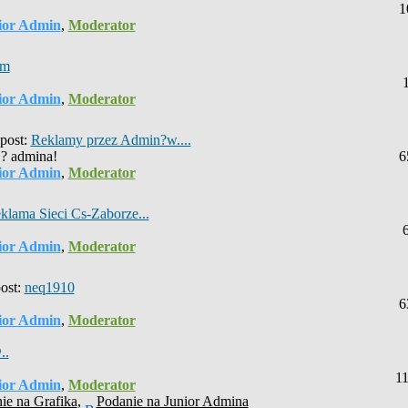
1
ior Admin
,
Moderator
um
ior Admin
,
Moderator
post:
Reklamy przez Admin?w....
j? admina!
6
ior Admin
,
Moderator
klama Sieci Cs-Zaborze...
ior Admin
,
Moderator
ost:
neq1910
6
ior Admin
,
Moderator
..
1
ior Admin
,
Moderator
ie na Grafika
,
Podanie na Junior Admina