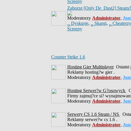
Screeny
Zaborze [Only De_Dust2] Steam
Moderatorzy
Administrator
,
Jun
Dyskusje
,
Skargi
,
Cheaterzy
Screeny
Counter Strike 1.6
Hosting Gier Multiplayer
Ostatni 
Reklamy hosting?w gier .
Moderatorzy
Administrator
,
Jun
Hosting Serwer?w G?osowych
Os
Firmy zajmuj?ce si? wynajmowan
Moderatorzy
Administrator
,
Jun
Serwery CS 1.6 Steam / NS
Ostat
Reklamy serwer?w cs 1.6 .
Moderatorzy
Administrator
,
Jun