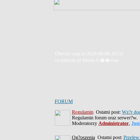
Obecny czas to 2026-08-08, 05:51
cs-zaborze.pl Strona G��wna
FORUM
Regulamin
Ostatni post:
Wz?r do
Regulamin forum oraz serwer?w.
Moderatorzy
Administrator
,
Jun
Og?oszenia
Ostatni post:
Przelew 