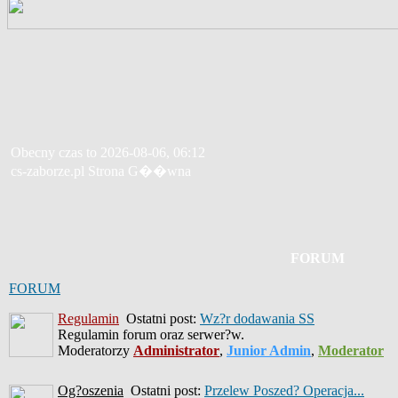
Obecny czas to 2026-08-06, 06:12
cs-zaborze.pl Strona G��wna
FORUM
FORUM
Regulamin
Ostatni post:
Wz?r dodawania SS
Regulamin forum oraz serwer?w.
Moderatorzy
Administrator
,
Junior Admin
,
Moderator
Og?oszenia
Ostatni post:
Przelew Poszed? Operacja...