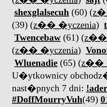
shexglalsecuh
(60)
(z�
(39)
(z�� �yczenia)
Twencebaw
(61)
(z�� 
(z�� �yczenia)
Vono
Wluenadie
(65)
(z�� 
U�ytkownicy obchodz�
nast�pnych 7 dni:
!ader
#DoffMourryVuh
(49)
0