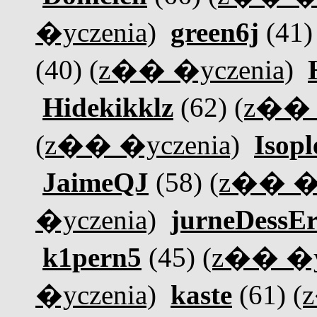
�yczenia)
green6j
(41
(40)
(z�� �yczenia)
Hidekikklz
(62)
(z�� 
(z�� �yczenia)
Isop
JaimeQJ
(58)
(z�� �y
�yczenia)
jurneDessE
k1pern5
(45)
(z�� �y
�yczenia)
kaste
(61)
(