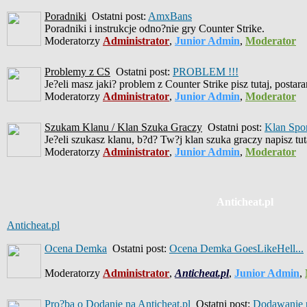
Poradniki
Ostatni post:
AmxBans
Poradniki i instrukcje odno?nie gry Counter Strike.
Moderatorzy
Administrator
,
Junior Admin
,
Moderator
Problemy z CS
Ostatni post:
PROBLEM !!!
Je?eli masz jaki? problem z Counter Strike pisz tutaj, posta
Moderatorzy
Administrator
,
Junior Admin
,
Moderator
Szukam Klanu / Klan Szuka Graczy
Ostatni post:
Klan Spo
Je?eli szukasz klanu, b?d? Tw?j klan szuka graczy napisz tut
Moderatorzy
Administrator
,
Junior Admin
,
Moderator
Anticheat.pl
Anticheat.pl
Ocena Demka
Ostatni post:
Ocena Demka GoesLikeHell...
Moderatorzy
Administrator
,
Anticheat.pl
,
Junior Admin
,
Pro?ba o Dodanie na Anticheat.pl
Ostatni post:
Dodawanie p