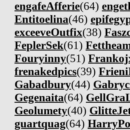
engafeAfferie
(64)
enget
Entitoelina
(46)
epifegy
exceeveOutfix
(38)
Fasz
FeplerSek
(61)
Fetthe
Fouryinny
(51)
Frankoj
frenakedpics
(39)
Frieni
Gabadbury
(44)
Gabryc
Gegenaita
(64)
GellGra
Geolumety
(40)
GlitteJe
guartquag
(64)
HarryPo