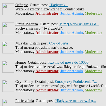
Offtopic
Ostatni post:
Hladyszek...
Wszelkie rzeczy niezwi?zane z Counter Strike.
Moderatorzy
Administrator
,
Junior Admin
,
Moderator
Strefa Tw?rcza
Ostatni post:
Ja m?j pierwszy raz z Gi...
Pochwal si? swoj? tw?rczo?ci?.
Moderatorzy
Administrator
,
Junior Admin
,
Moderator
Muzyka
Ostatni post:
Co? od Jerta
Tutaj mo?na podyskutowa? o muzyce.
Moderatorzy
Administrator
,
Junior Admin
,
Moderator
Humor
Ostatni post:
liczymy od nowa do 10000...
Tutaj mo?ecie zamieszcza? wszelkiego rodzaju ?mieszne filmiki
Moderatorzy
Administrator
,
Junior Admin
,
Moderator
Gry - Filmy
Ostatni post:
Emocje czy Podniecenie ?...
Tutaj mo?ecie zaprezentowa? gry, w kt?re gracie i zach?ci? 
Moderatorzy
Administrator
,
Junior Admin
,
Moderator
Pocieszalnia
Ostatni post:
Hladysz ze mna zerwal ;(...