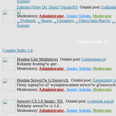
Screeny
Zaborze [Only De_Dust2] Steam/NS
Ostatni post:
UnBani
Moderatorzy
Administrator
,
Junior Admin
,
Moderator
Dyskusje
,
Skargi
,
Cheaterzy
,
Odwo?ania Ban?w
,
Screeny
Counter Strike 1.6
Counter Strike 1.6
Hosting Gier Multiplayer
Ostatni post:
Gameranger.pl
Reklamy hosting?w gier .
Moderatorzy
Administrator
,
Junior Admin
,
Moderator
Hosting Serwer?w G?osowych
Ostatni post:
Zapraszamy na
Firmy zajmuj?ce si? wynajmowaniem serwer?w g?osowych 
Moderatorzy
Administrator
,
Junior Admin
,
Moderator
Serwery CS 1.6 Steam / NS
Ostatni post:
cs-prorok.xaa.pl
Reklamy serwer?w cs 1.6 .
Moderatorzy
Administrator
,
Junior Admin
,
Moderator