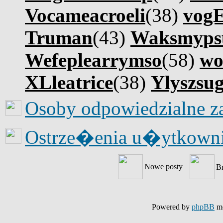
Vocameacroeli
(38)
vog
Truman
(43)
Waksmyps
Wefeplearrymso
(58)
wo
XLleatrice
(38)
Ylyszsu
Osoby odpowiedzialne z
Ostrze�enia u�ytkow
Nowe posty
B
Powered by
phpBB
mo