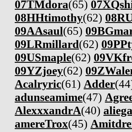
07TMdora
(65)
07XQshi
08HHtimothy
(62)
08RU
09AAsaul
(65)
09BGmar
09LRmillard
(62)
09PPt
09USmaple
(62)
09VKfr
09YZjoey
(62)
09ZWale
Acalryric
(61)
Adder
(44
adunseamime
(47)
Agree
AlexxxandrA
(40)
alieg
amereTrox
(45)
Amitdre