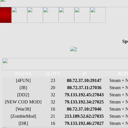
Sp
NAZWA
SLOTY
IP
ROD
[4FUN]
23
80.72.37.10:29147
Steam + 
[JB]
20
80.72.37.11:27036
Steam + 
[DD2]
32
79.133.192.45:27043
Steam + 
[NEW COD MOD]
32
79.133.192.34:27025
Steam + 
[War3ft]
16
80.72.37.10:27046
Steam + 
[ZombieMod]
21
213.189.52.62:27035
Steam + 
[DR]
16
79.133.192.46:27027
Steam + 