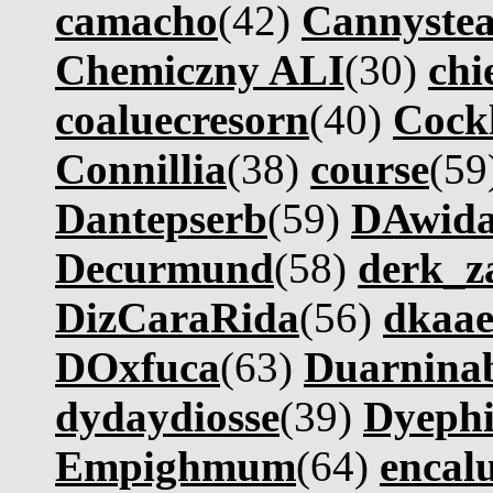
camacho
(42)
Cannystea
Chemiczny ALI
(30)
chi
coaluecresorn
(40)
Cock
Connillia
(38)
course
(59
Dantepserb
(59)
DAwida
Decurmund
(58)
derk_z
DizCaraRida
(56)
dkaa
DOxfuca
(63)
Duarnina
dydaydiosse
(39)
Dyephi
Empighmum
(64)
encalu