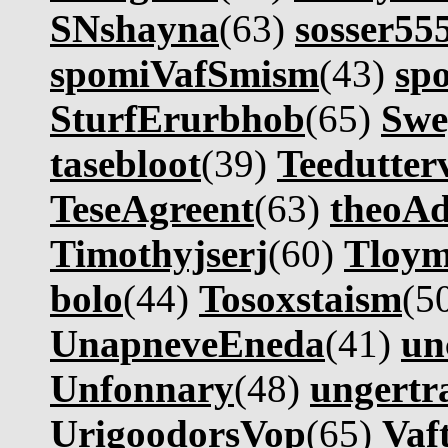
SNshayna
(63)
sosser55
spomiVafSmism
(43)
sp
SturfErurbhob
(65)
Swe
tasebloot
(39)
Teedutter
TeseAgreent
(63)
theoA
Timothyjserj
(60)
Tloy
bolo
(44)
Tosoxstaism
(5
UnapneveEneda
(41)
un
Unfonnary
(48)
ungertr
UrigoodorsVop
(65)
Vaf