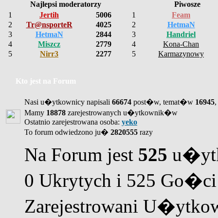
Najlepsi moderatorzy
Piwosze
1
Jertih
5006
1
Feam
2
Tr@nsporteR
4025
2
HetmaN
3
HetmaN
2844
3
Handriel
4
Miszcz
2779
4
Kona-Chan
5
Nirr3
2277
5
Karmazynowy
Kto jest na Forum
Nasi u�ytkownicy napisali
66674
post�w, temat�w
16945
,
Mamy
18878
zarejestrowanych u�ytkownik�w
Ostatnio zarejestrowana osoba:
yeko
To forum odwiedzono ju�
2820555
razy
Na Forum jest
525
u�ytk
0 Ukrytych i 525 Go�ci
Zarejestrowani U�ytkow