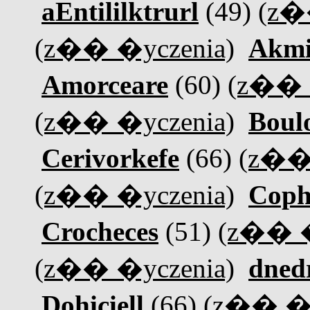
aEntililktrurl
(49)
(z�
(z�� �yczenia)
Akmi
Amorceare
(60)
(z�� 
(z�� �yczenia)
Boul
Cerivorkefe
(66)
(z��
(z�� �yczenia)
Coph
Crocheces
(51)
(z�� �
(z�� �yczenia)
dned
Dohiciell
(66)
(z�� �y