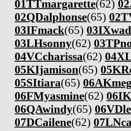
01TTmargarette
(62)
02
02QDalphonse
(65)
02TV
03IFmack
(65)
03IXwad
03LHsonny
(62)
03TPno
04VCcharissa
(62)
04XL
05KIjamison
(65)
05KR
05SItiara
(65)
06AKmeg
06FMyasmine
(62)
06IK
06QAwindy
(65)
06VDle
07DCailene
(62)
07LNca