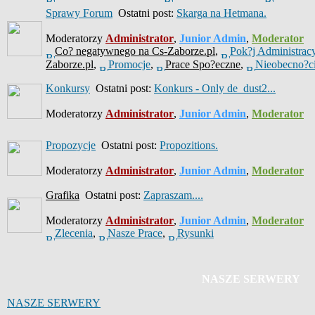
Sprawy Forum
Ostatni post:
Skarga na Hetmana.
Moderatorzy
Administrator
,
Junior Admin
,
Moderator
Co? negatywnego na Cs-Zaborze.pl
,
Pok?j Administrac
Zaborze.pl
,
Promocje
,
Prace Spo?eczne
,
Nieobecno?c
Konkursy
Ostatni post:
Konkurs - Only de_dust2...
Moderatorzy
Administrator
,
Junior Admin
,
Moderator
Propozycje
Ostatni post:
Propozitions.
Moderatorzy
Administrator
,
Junior Admin
,
Moderator
Grafika
Ostatni post:
Zapraszam....
Moderatorzy
Administrator
,
Junior Admin
,
Moderator
Zlecenia
,
Nasze Prace
,
Rysunki
NASZE SERWERY
NASZE SERWERY