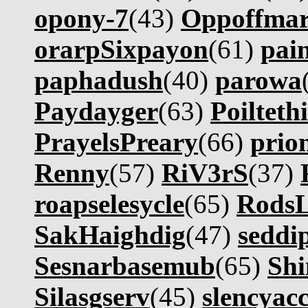
opony-7
(43)
Oppoffma
orarpSixpayon
(61)
pain
paphadush
(40)
parowa
Paydayger
(63)
Poilteth
PrayelsPreary
(66)
prio
Renny
(57)
RiV3rS
(37)
roapselesycle
(65)
Rods
SakHaighdig
(47)
seddi
Sesnarbasemub
(65)
Shi
Silasgserv
(45)
slencyacc