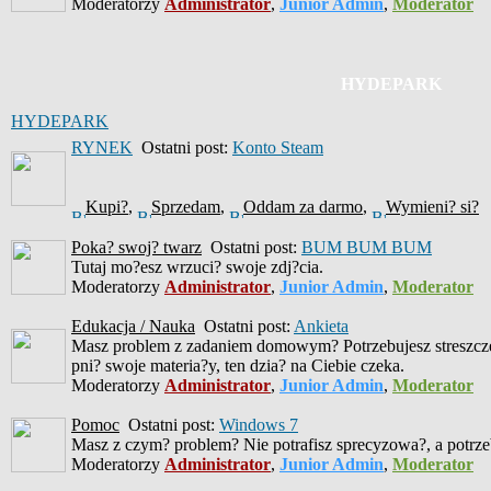
Moderatorzy
Administrator
,
Junior Admin
,
Moderator
HYDEPARK
HYDEPARK
RYNEK
Ostatni post:
Konto Steam
Kupi?
,
Sprzedam
,
Oddam za darmo
,
Wymieni? si?
Poka? swoj? twarz
Ostatni post:
BUM BUM BUM
Tutaj mo?esz wrzuci? swoje zdj?cia.
Moderatorzy
Administrator
,
Junior Admin
,
Moderator
Edukacja / Nauka
Ostatni post:
Ankieta
Masz problem z zadaniem domowym? Potrzebujesz streszczen
pni? swoje materia?y, ten dzia? na Ciebie czeka.
Moderatorzy
Administrator
,
Junior Admin
,
Moderator
Pomoc
Ostatni post:
Windows 7
Masz z czym? problem? Nie potrafisz sprecyzowa?, a potrzeb
Moderatorzy
Administrator
,
Junior Admin
,
Moderator