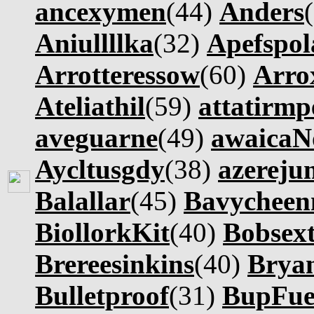
ancexymen
(44)
Anders
Aniullllka
(32)
Apefspo
Arrotteressow
(60)
Arro
Ateliathil
(59)
attatirmp
aveguarne
(49)
awaicaN
Aycltusgdy
(38)
azereju
Balallar
(45)
Bavycheen
BiollorkKit
(40)
Bobsex
Brereesinkins
(40)
Brya
Bulletproof
(31)
BupFue