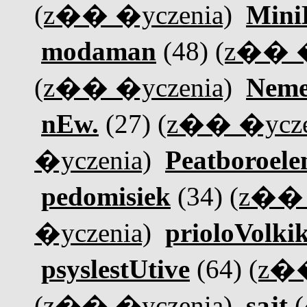
(z�� �yczenia)
Mini
modaman
(48)
(z�� �
(z�� �yczenia)
Neme
nEw.
(27)
(z�� �ycze
�yczenia)
Peatboroel
pedomisiek
(34)
(z�� 
�yczenia)
prioloVolki
psyslestUtive
(64)
(z��
(z�� �yczenia)
sajt
(