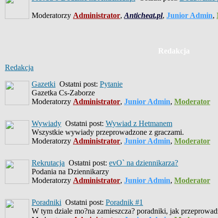
Moderatorzy
Administrator
,
Anticheat.pl
,
Junior Admin
,
Redakcja
Redakcja
Gazetki
Ostatni post:
Pytanie
Gazetka Cs-Zaborze
Moderatorzy
Administrator
,
Junior Admin
,
Moderator
Wywiady
Ostatni post:
Wywiad z Hetmanem
Wszystkie wywiady przeprowadzone z graczami.
Moderatorzy
Administrator
,
Junior Admin
,
Moderator
Rekrutacja
Ostatni post:
evO` na dziennikarza?
Podania na Dziennikarzy
Moderatorzy
Administrator
,
Junior Admin
,
Moderator
Poradniki
Ostatni post:
Poradnik #1
W tym dziale mo?na zamieszcza? poradniki, jak przeprowad