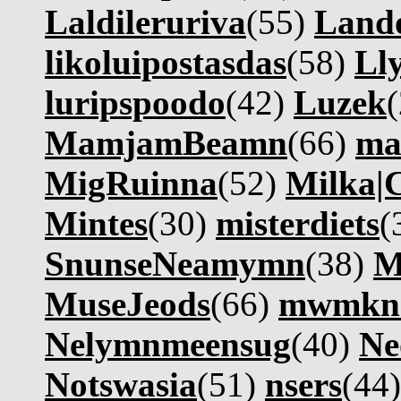
Laldileruriva
(55)
Lando
likoluipostasdas
(58)
Ll
luripspoodo
(42)
Luzek
MamjamBeamn
(66)
ma
MigRuinna
(52)
Milka|
Mintes
(30)
misterdiets
(
SnunseNeamymn
(38)
M
MuseJeods
(66)
mwmkn
Nelymnmeensug
(40)
Ne
Notswasia
(51)
nsers
(44