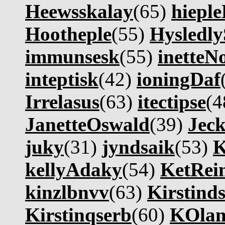
Heewsskalay
(65)
hieple
Hootheple
(55)
Hysledly
immunsesk
(55)
inetteN
inteptisk
(42)
ioningDaf
Irrelasus
(63)
itectipse
(4
JanetteOswald
(39)
Jec
juky
(31)
jyndsaik
(53)
K
kellyAdaky
(54)
KetRei
kinzlbnvv
(63)
Kirstind
Kirstinqserb
(60)
KOla