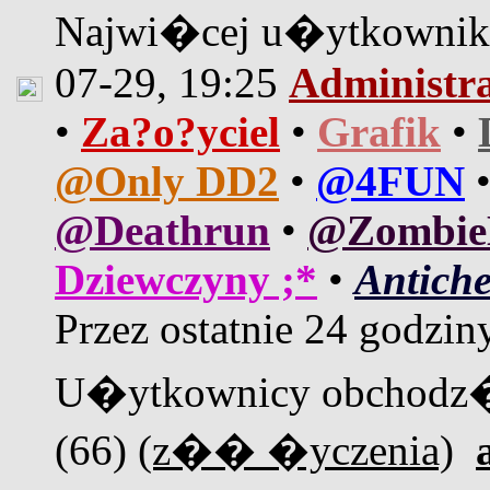
Najwi�cej u�ytkown
07-29, 19:25
Administr
•
Za?o?yciel
•
Grafik
•
@Only DD2
•
@4FUN
@Deathrun
•
@Zombi
Dziewczyny ;*
•
Antiche
Przez ostatnie 24 godzin
U�ytkownicy obchodz�
(66)
(z�� �yczenia)