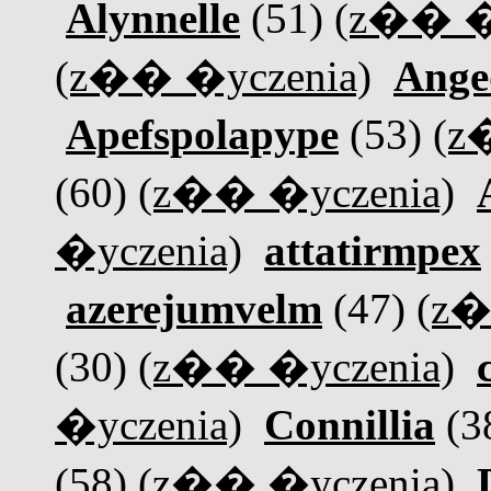
Alynnelle
(51)
(z�� �
(z�� �yczenia)
Ange
Apefspolapype
(53)
(z
(60)
(z�� �yczenia)
�yczenia)
attatirmpex
azerejumvelm
(47)
(z�
(30)
(z�� �yczenia)
�yczenia)
Connillia
(3
(58)
(z�� �yczenia)