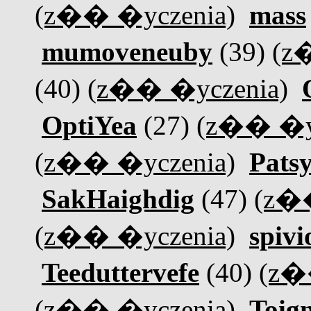
(z�� �yczenia)
mass
mumoveneuby
(39)
(z
(40)
(z�� �yczenia)
OptiYea
(27)
(z�� �y
(z�� �yczenia)
Patsy
SakHaighdig
(47)
(z�
(z�� �yczenia)
spiv
Teeduttervefe
(40)
(z�
(z�� �yczenia)
Toign