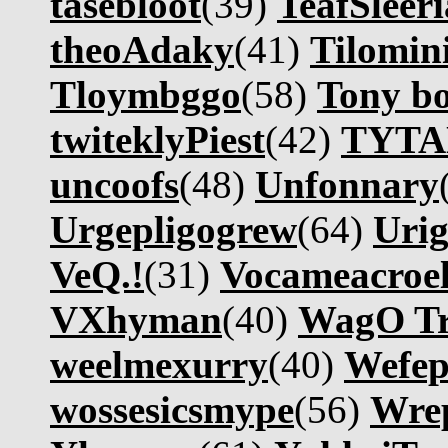
tasebloot
(39)
TeafSleeri
theoAdaky
(41)
Tilomin
Tloymbggo
(58)
Tony bo
twiteklyPiest
(42)
TYT
uncoofs
(48)
Unfonnary
Urgepligogrew
(64)
Uri
VeQ.!
(31)
Vocameacroel
VXhyman
(40)
WagO T
weelmexurry
(40)
Wefep
wossesicsmype
(56)
Wre