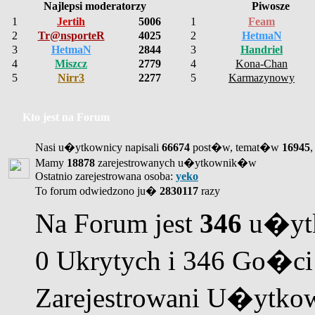
Najlepsi moderatorzy
Piwosze
1
Jertih
5006
1
Feam
2
Tr@nsporteR
4025
2
HetmaN
3
HetmaN
2844
3
Handriel
4
Miszcz
2779
4
Kona-Chan
5
Nirr3
2277
5
Karmazynowy
Kto jest na Forum
Nasi u�ytkownicy napisali
66674
post�w, temat�w
16945
,
Mamy
18878
zarejestrowanych u�ytkownik�w
Ostatnio zarejestrowana osoba:
yeko
To forum odwiedzono ju�
2830117
razy
Na Forum jest
346
u�ytk
0 Ukrytych i 346 Go�ci
Zarejestrowani U�ytkow