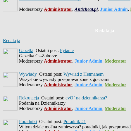
Moderatorzy
Administrator
,
Anticheat.pl
,
Junior Admin
,
Redakcja
Redakcja
Gazetki
Ostatni post:
Pytanie
Gazetka Cs-Zaborze
Moderatorzy
Administrator
,
Junior Admin
,
Moderator
Wywiady
Ostatni post:
Wywiad z Hetmanem
Wszystkie wywiady przeprowadzone z graczami.
Moderatorzy
Administrator
,
Junior Admin
,
Moderator
Rekrutacja
Ostatni post:
evO` na dziennikarza?
Podania na Dziennikarzy
Moderatorzy
Administrator
,
Junior Admin
,
Moderator
Poradniki
Ostatni post:
Poradnik #1
W tym dziale mo?na zamieszcza? poradniki, jak przeprowad