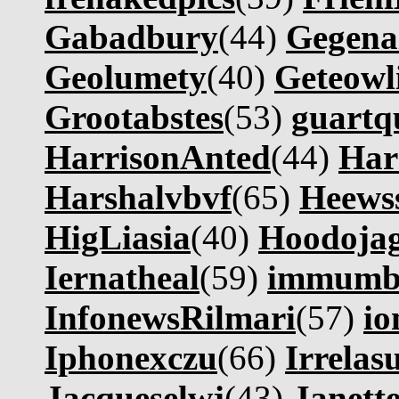
Gabadbury
(44)
Gegena
Geolumety
(40)
Geteowli
Grootabstes
(53)
guartq
HarrisonAnted
(44)
Har
Harshalvbvf
(65)
Heews
HigLiasia
(40)
Hoodoja
Iernatheal
(59)
immum
InfonewsRilmari
(57)
io
Iphonexczu
(66)
Irrelas
Jacqueselwj
(43)
Janett