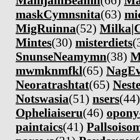
MamjamBeamn
(66)
Ma
maskCymnsnita
(63)
mi
MigRuinna
(52)
Milka|
Mintes
(30)
misterdiets
(
SnunseNeamymn
(38)
M
mwmknmfkl
(65)
NagE
Neoratrashtat
(65)
Nest
Notswasia
(51)
nsers
(44
Opheliaiseru
(46)
opony
paintaics
(41)
Pallsoiso