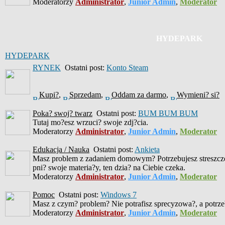
Moderatorzy
Administrator
,
Junior Admin
,
Moderator
HYDEPARK
HYDEPARK
RYNEK
Ostatni post:
Konto Steam
Kupi?
,
Sprzedam
,
Oddam za darmo
,
Wymieni? si?
Poka? swoj? twarz
Ostatni post:
BUM BUM BUM
Tutaj mo?esz wrzuci? swoje zdj?cia.
Moderatorzy
Administrator
,
Junior Admin
,
Moderator
Edukacja / Nauka
Ostatni post:
Ankieta
Masz problem z zadaniem domowym? Potrzebujesz streszczen
pni? swoje materia?y, ten dzia? na Ciebie czeka.
Moderatorzy
Administrator
,
Junior Admin
,
Moderator
Pomoc
Ostatni post:
Windows 7
Masz z czym? problem? Nie potrafisz sprecyzowa?, a potrzeb
Moderatorzy
Administrator
,
Junior Admin
,
Moderator