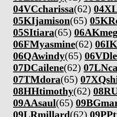
04VCcharissa
(62)
04XL
05KIjamison
(65)
05KR
05SItiara
(65)
06AKmeg
06FMyasmine
(62)
06IK
06QAwindy
(65)
06VDle
07DCailene
(62)
07LNca
07TMdora
(65)
07XQshi
08HHtimothy
(62)
08RU
09AAsaul
(65)
09BGmar
09LRmillard
(62)
09PPt