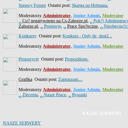
Sprawy Forum
Ostatni post:
Skarga na Hetmana.
Moderatorzy
Administrator
,
Junior Admin
,
Moderator
Co? negatywnego na Cs-Zaborze.pl
,
Pok?j Administrac
Zaborze.pl
,
Promocje
,
Prace Spo?eczne
,
Nieobecno?c
Konkursy
Ostatni post:
Konkurs - Only de_dust2...
Moderatorzy
Administrator
,
Junior Admin
,
Moderator
Propozycje
Ostatni post:
Propozitions.
Moderatorzy
Administrator
,
Junior Admin
,
Moderator
Grafika
Ostatni post:
Zapraszam....
Moderatorzy
Administrator
,
Junior Admin
,
Moderator
Zlecenia
,
Nasze Prace
,
Rysunki
NASZE SERWERY
NASZE SERWERY