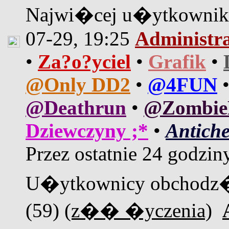
Najwi�cej u�ytkown
07-29, 19:25
Administr
•
Za?o?yciel
•
Grafik
•
@Only DD2
•
@4FUN
@Deathrun
•
@Zombi
Dziewczyny ;*
•
Antiche
Przez ostatnie 24 godzin
U�ytkownicy obchodz�
(59)
(z�� �yczenia)