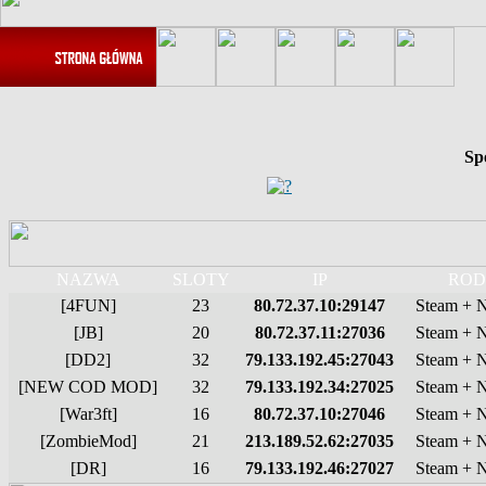
Sp
NAZWA
SLOTY
IP
ROD
[4FUN]
23
80.72.37.10:29147
Steam + 
[JB]
20
80.72.37.11:27036
Steam + 
[DD2]
32
79.133.192.45:27043
Steam + 
[NEW COD MOD]
32
79.133.192.34:27025
Steam + 
[War3ft]
16
80.72.37.10:27046
Steam + 
[ZombieMod]
21
213.189.52.62:27035
Steam + 
[DR]
16
79.133.192.46:27027
Steam + 