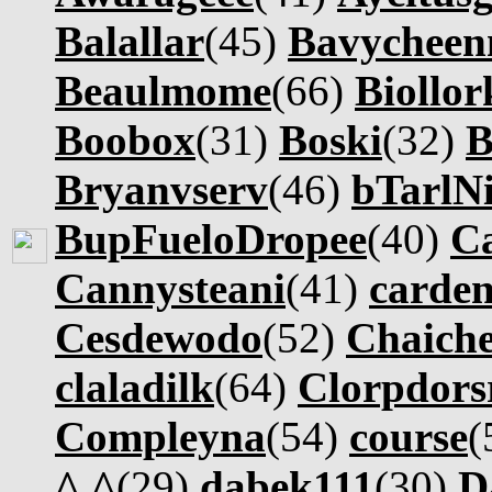
Balallar
(45)
Bavycheen
Beaulmome
(66)
Biollor
Boobox
(31)
Boski
(32)
B
Bryanvserv
(46)
bTarlNi
BupFueloDropee
(40)
C
Cannysteani
(41)
carde
Cesdewodo
(52)
Chaich
claladilk
(64)
Clorpdors
Compleyna
(54)
course
(
^.^
(29)
dabek111
(30)
D