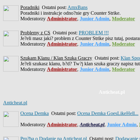
Poradniki
Ostatni post:
AmxBans
Poradniki i instrukcje odno?nie gry Counter Strike.
Moderatorzy
Administrator
,
Junior Admin
,
Moderator
Problemy z CS
Ostatni post:
PROBLEM !!!
Je?eli masz jaki? problem z Counter Strike pisz tutaj, posta
Moderatorzy
Administrator
,
Junior Admin
,
Moderator
Szukam Klanu / Klan Szuka Graczy
Ostatni post:
Klan Spo
Je?eli szukasz klanu, b?d? Tw?j klan szuka graczy napisz tut
Moderatorzy
Administrator
,
Junior Admin
,
Moderator
Anticheat.pl
Anticheat.pl
Ocena Demka
Ostatni post:
Ocena Demka GoesLikeHell...
Moderatorzy
Administrator
,
Anticheat.pl
,
Junior Admin
,
Pro?ba o Dodanie na Anticheat.pl
Ostatni post:
Dodawanie p