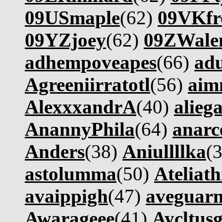
09USmaple
(62)
09VKfr
09YZjoey
(62)
09ZWale
adhempoveapes
(66)
ad
Agreeniirratotl
(56)
aim
AlexxxandrA
(40)
alieg
AnannyPhila
(64)
anarc
Anders
(38)
Aniullllka
(
astolumma
(50)
Ateliath
avaippigh
(47)
aveguar
Awarageee
(41)
Aycltus