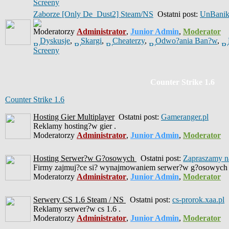
Screeny
Zaborze [Only De_Dust2] Steam/NS
Ostatni post:
UnBani
Moderatorzy
Administrator
,
Junior Admin
,
Moderator
Dyskusje
,
Skargi
,
Cheaterzy
,
Odwo?ania Ban?w
,
Screeny
Counter Strike 1.6
Counter Strike 1.6
Hosting Gier Multiplayer
Ostatni post:
Gameranger.pl
Reklamy hosting?w gier .
Moderatorzy
Administrator
,
Junior Admin
,
Moderator
Hosting Serwer?w G?osowych
Ostatni post:
Zapraszamy na
Firmy zajmuj?ce si? wynajmowaniem serwer?w g?osowych 
Moderatorzy
Administrator
,
Junior Admin
,
Moderator
Serwery CS 1.6 Steam / NS
Ostatni post:
cs-prorok.xaa.pl
Reklamy serwer?w cs 1.6 .
Moderatorzy
Administrator
,
Junior Admin
,
Moderator