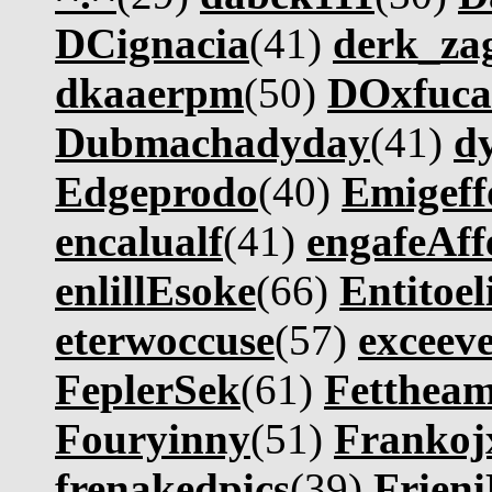
DCignacia
(41)
derk_za
dkaaerpm
(50)
DOxfuca
Dubmachadyday
(41)
d
Edgeprodo
(40)
Emigef
encalualf
(41)
engafeAff
enlillEsoke
(66)
Entitoel
eterwoccuse
(57)
exceev
FeplerSek
(61)
Fetthe
Fouryinny
(51)
Frankoj
frenakedpics
(39)
Frieni