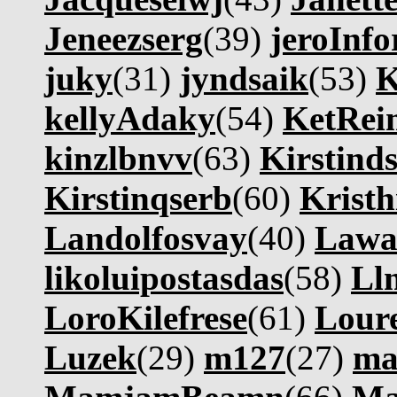
Jeneezserg
(39)
jeroInfo
juky
(31)
jyndsaik
(53)
K
kellyAdaky
(54)
KetRei
kinzlbnvv
(63)
Kirstind
Kirstinqserb
(60)
Kristh
Landolfosvay
(40)
Lawa
likoluipostasdas
(58)
Ll
LoroKilefrese
(61)
Lour
Luzek
(29)
m127
(27)
ma