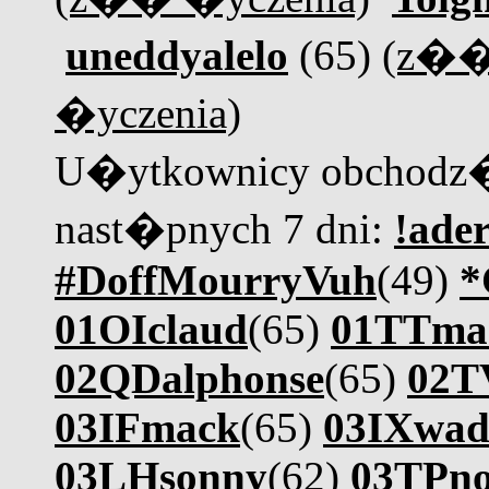
uneddyalelo
(65)
(z��
�yczenia)
U�ytkownicy obchodz�
nast�pnych 7 dni:
!ader
#DoffMourryVuh
(49)
*
01OIclaud
(65)
01TTmar
02QDalphonse
(65)
02TV
03IFmack
(65)
03IXwad
03LHsonny
(62)
03TPno