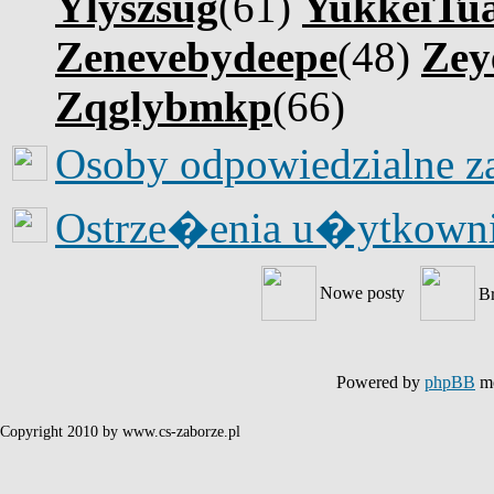
Ylyszsug
(61)
YukkeiTu
Zenevebydeepe
(48)
Zey
Zqglybmkp
(66)
Osoby odpowiedzialne z
Ostrze�enia u�ytkow
Nowe posty
B
Powered by
phpBB
mo
Copyright 2010 by www.cs-zaborze.pl