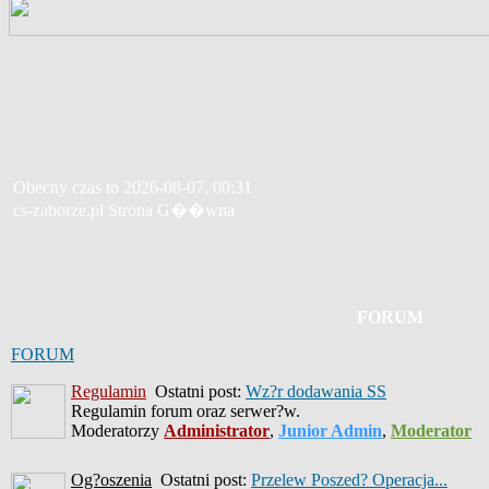
Obecny czas to 2026-08-07, 00:31
cs-zaborze.pl Strona G��wna
FORUM
FORUM
Regulamin
Ostatni post:
Wz?r dodawania SS
Regulamin forum oraz serwer?w.
Moderatorzy
Administrator
,
Junior Admin
,
Moderator
Og?oszenia
Ostatni post:
Przelew Poszed? Operacja...