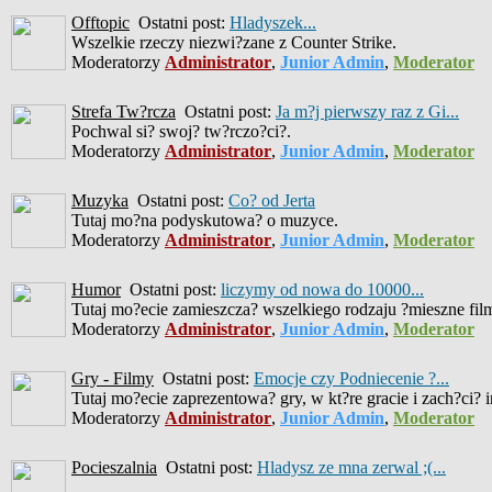
Offtopic
Ostatni post:
Hladyszek...
Wszelkie rzeczy niezwi?zane z Counter Strike.
Moderatorzy
Administrator
,
Junior Admin
,
Moderator
Strefa Tw?rcza
Ostatni post:
Ja m?j pierwszy raz z Gi...
Pochwal si? swoj? tw?rczo?ci?.
Moderatorzy
Administrator
,
Junior Admin
,
Moderator
Muzyka
Ostatni post:
Co? od Jerta
Tutaj mo?na podyskutowa? o muzyce.
Moderatorzy
Administrator
,
Junior Admin
,
Moderator
Humor
Ostatni post:
liczymy od nowa do 10000...
Tutaj mo?ecie zamieszcza? wszelkiego rodzaju ?mieszne filmiki
Moderatorzy
Administrator
,
Junior Admin
,
Moderator
Gry - Filmy
Ostatni post:
Emocje czy Podniecenie ?...
Tutaj mo?ecie zaprezentowa? gry, w kt?re gracie i zach?ci? 
Moderatorzy
Administrator
,
Junior Admin
,
Moderator
Pocieszalnia
Ostatni post:
Hladysz ze mna zerwal ;(...