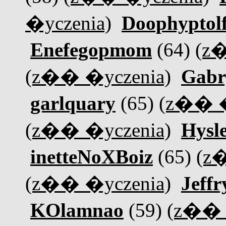
�yczenia)
Doophyptol
Enefegopmom
(64)
(z
(z�� �yczenia)
Gabr
garlquary
(65)
(z�� �
(z�� �yczenia)
Hysl
inetteNoXBoiz
(65)
(z
(z�� �yczenia)
Jeffr
KOlamnao
(59)
(z�� 