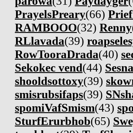
parowa
(31)
Paydayger
PrayelsPreary
(66)
Prie
RAMBOOO
(32)
Renny
RLlavada
(39)
roapseles
RowTooraDrada
(40)
se
Sekokec vend
(44)
Sesn
shooldsottoxy
(39)
skow
smisrubsifaps
(39)
SNsh
spomiVafSmism
(43)
sp
SturfErurbhob
(65)
Swe