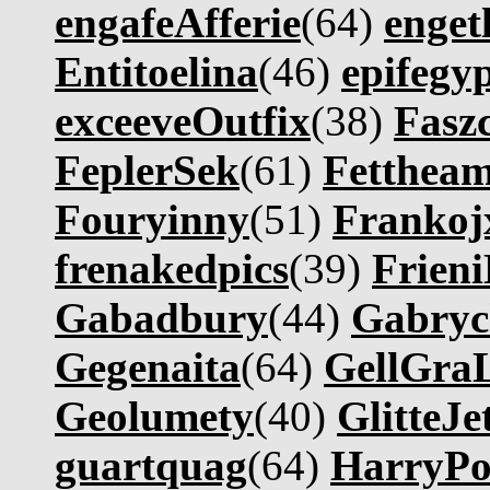
engafeAfferie
(64)
enget
Entitoelina
(46)
epifegy
exceeveOutfix
(38)
Fasz
FeplerSek
(61)
Fetthe
Fouryinny
(51)
Frankoj
frenakedpics
(39)
Frieni
Gabadbury
(44)
Gabryc
Gegenaita
(64)
GellGra
Geolumety
(40)
GlitteJe
guartquag
(64)
HarryPo