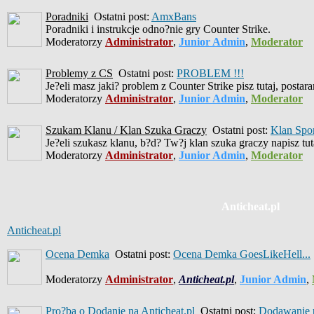
Poradniki
Ostatni post:
AmxBans
Poradniki i instrukcje odno?nie gry Counter Strike.
Moderatorzy
Administrator
,
Junior Admin
,
Moderator
Problemy z CS
Ostatni post:
PROBLEM !!!
Je?eli masz jaki? problem z Counter Strike pisz tutaj, posta
Moderatorzy
Administrator
,
Junior Admin
,
Moderator
Szukam Klanu / Klan Szuka Graczy
Ostatni post:
Klan Spo
Je?eli szukasz klanu, b?d? Tw?j klan szuka graczy napisz tut
Moderatorzy
Administrator
,
Junior Admin
,
Moderator
Anticheat.pl
Anticheat.pl
Ocena Demka
Ostatni post:
Ocena Demka GoesLikeHell...
Moderatorzy
Administrator
,
Anticheat.pl
,
Junior Admin
,
Pro?ba o Dodanie na Anticheat.pl
Ostatni post:
Dodawanie p