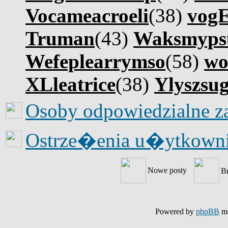
Vocameacroeli
(38)
vog
Truman
(43)
Waksmyps
Wefeplearrymso
(58)
wo
XLleatrice
(38)
Ylyszsu
Osoby odpowiedzialne z
Ostrze�enia u�ytkow
Nowe posty
B
Powered by
phpBB
mo