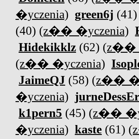
�yczenia)
green6j
(41
(40)
(z�� �yczenia)
Hidekikklz
(62)
(z�� 
(z�� �yczenia)
Isop
JaimeQJ
(58)
(z�� �y
�yczenia)
jurneDessE
k1pern5
(45)
(z�� �y
�yczenia)
kaste
(61)
(