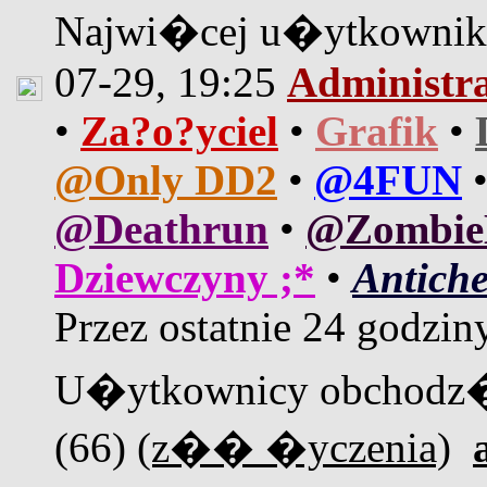
Najwi�cej u�ytkown
07-29, 19:25
Administr
•
Za?o?yciel
•
Grafik
•
@Only DD2
•
@4FUN
@Deathrun
•
@Zombi
Dziewczyny ;*
•
Antiche
Przez ostatnie 24 godzin
U�ytkownicy obchodz�
(66)
(z�� �yczenia)