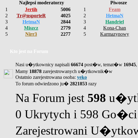
Najlepsi moderatorzy
Piwosze
1
Jertih
5006
1
Feam
2
Tr@nsporteR
4025
2
HetmaN
3
HetmaN
2844
3
Handriel
4
Miszcz
2779
4
Kona-Chan
5
Nirr3
2277
5
Karmazynowy
Kto jest na Forum
Nasi u�ytkownicy napisali
66674
post�w, temat�w
16945
,
Mamy
18878
zarejestrowanych u�ytkownik�w
Ostatnio zarejestrowana osoba:
yeko
To forum odwiedzono ju�
2821853
razy
Na Forum jest
598
u�ytk
0 Ukrytych i 598 Go�ci
Zarejestrowani U�ytkow