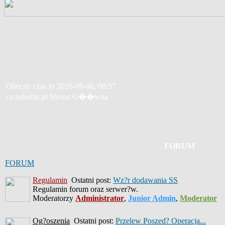
Obecny czas to 2026-08-06, 08:57
cs-zaborze.pl Strona G��wna
FORUM
FORUM
Regulamin
Ostatni post:
Wz?r dodawania SS
Regulamin forum oraz serwer?w.
Moderatorzy
Administrator
,
Junior Admin
,
Moderator
Og?oszenia
Ostatni post:
Przelew Poszed? Operacja...