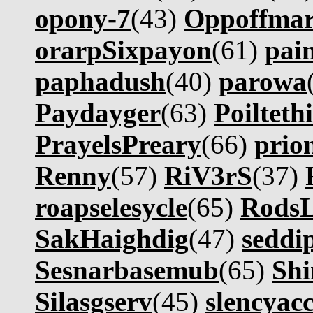
opony-7
(43)
Oppoffma
orarpSixpayon
(61)
pain
paphadush
(40)
parowa
Paydayger
(63)
Poilteth
PrayelsPreary
(66)
prio
Renny
(57)
RiV3rS
(37)
roapselesycle
(65)
Rods
SakHaighdig
(47)
seddi
Sesnarbasemub
(65)
Shi
Silasgserv
(45)
slencyacc