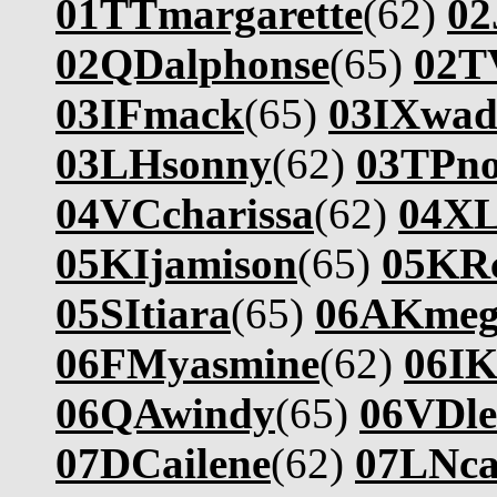
01TTmargarette
(62)
02
02QDalphonse
(65)
02TV
03IFmack
(65)
03IXwad
03LHsonny
(62)
03TPno
04VCcharissa
(62)
04XL
05KIjamison
(65)
05KR
05SItiara
(65)
06AKmeg
06FMyasmine
(62)
06IK
06QAwindy
(65)
06VDle
07DCailene
(62)
07LNca