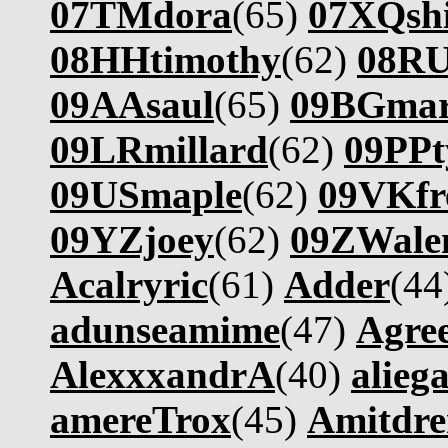
07TMdora
(65)
07XQshi
08HHtimothy
(62)
08RU
09AAsaul
(65)
09BGmar
09LRmillard
(62)
09PPt
09USmaple
(62)
09VKfr
09YZjoey
(62)
09ZWale
Acalryric
(61)
Adder
(44
adunseamime
(47)
Agree
AlexxxandrA
(40)
alieg
amereTrox
(45)
Amitdre