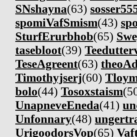
SNshayna
(63)
sosser55
spomiVafSmism
(43)
sp
SturfErurbhob
(65)
Swe
tasebloot
(39)
Teedutter
TeseAgreent
(63)
theoA
Timothyjserj
(60)
Tloy
bolo
(44)
Tosoxstaism
(5
UnapneveEneda
(41)
un
Unfonnary
(48)
ungertr
UrigoodorsVop
(65)
Vaf