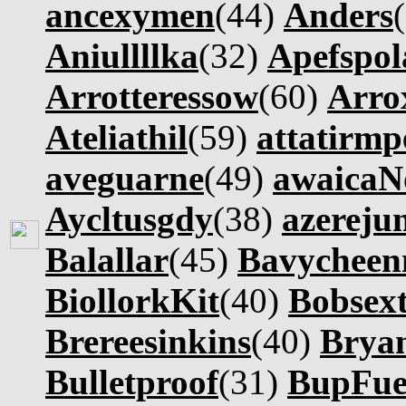
ancexymen
(44)
Anders
Aniullllka
(32)
Apefspo
Arrotteressow
(60)
Arro
Ateliathil
(59)
attatirmp
aveguarne
(49)
awaicaN
Aycltusgdy
(38)
azereju
Balallar
(45)
Bavycheen
BiollorkKit
(40)
Bobsex
Brereesinkins
(40)
Brya
Bulletproof
(31)
BupFue