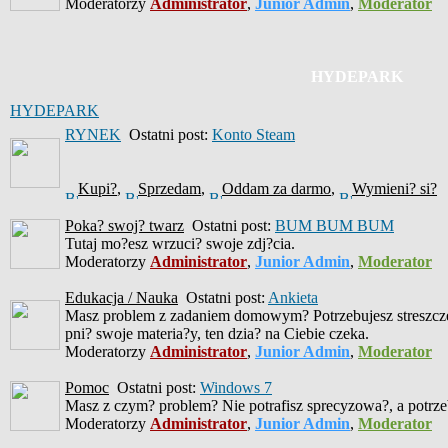
Moderatorzy
Administrator
,
Junior Admin
,
Moderator
HYDEPARK
HYDEPARK
RYNEK
Ostatni post:
Konto Steam
Kupi?
,
Sprzedam
,
Oddam za darmo
,
Wymieni? si?
Poka? swoj? twarz
Ostatni post:
BUM BUM BUM
Tutaj mo?esz wrzuci? swoje zdj?cia.
Moderatorzy
Administrator
,
Junior Admin
,
Moderator
Edukacja / Nauka
Ostatni post:
Ankieta
Masz problem z zadaniem domowym? Potrzebujesz streszczen
pni? swoje materia?y, ten dzia? na Ciebie czeka.
Moderatorzy
Administrator
,
Junior Admin
,
Moderator
Pomoc
Ostatni post:
Windows 7
Masz z czym? problem? Nie potrafisz sprecyzowa?, a potrzeb
Moderatorzy
Administrator
,
Junior Admin
,
Moderator