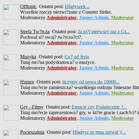
Offtopic
Ostatni post:
Hladyszek...
Wszelkie rzeczy niezwi?zane z Counter Strike.
Moderatorzy
Administrator
,
Junior Admin
,
Moderator
Strefa Tw?rcza
Ostatni post:
Ja m?j pierwszy raz z Gi...
Pochwal si? swoj? tw?rczo?ci?.
Moderatorzy
Administrator
,
Junior Admin
,
Moderator
Muzyka
Ostatni post:
Co? od Jerta
Tutaj mo?na podyskutowa? o muzyce.
Moderatorzy
Administrator
,
Junior Admin
,
Moderator
Humor
Ostatni post:
liczymy od nowa do 10000...
Tutaj mo?ecie zamieszcza? wszelkiego rodzaju ?mieszne filmiki
Moderatorzy
Administrator
,
Junior Admin
,
Moderator
Gry - Filmy
Ostatni post:
Emocje czy Podniecenie ?...
Tutaj mo?ecie zaprezentowa? gry, w kt?re gracie i zach?ci? 
Moderatorzy
Administrator
,
Junior Admin
,
Moderator
Pocieszalnia
Ostatni post:
Hladysz ze mna zerwal ;(...