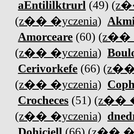
aEntililktrurl
(49)
(z�
(z�� �yczenia)
Akmi
Amorceare
(60)
(z�� 
(z�� �yczenia)
Boul
Cerivorkefe
(66)
(z��
(z�� �yczenia)
Coph
Crocheces
(51)
(z�� �
(z�� �yczenia)
dned
Dohiciell
(66)
(z�� �y