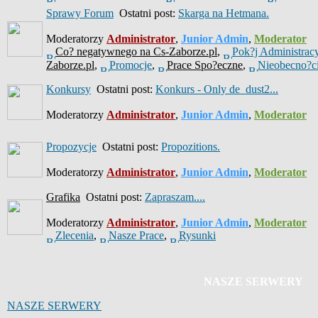
Sprawy Forum
Ostatni post:
Skarga na Hetmana.
Moderatorzy
Administrator
,
Junior Admin
,
Moderator
Co? negatywnego na Cs-Zaborze.pl
,
Pok?j Administrac
Zaborze.pl
,
Promocje
,
Prace Spo?eczne
,
Nieobecno?c
Konkursy
Ostatni post:
Konkurs - Only de_dust2...
Moderatorzy
Administrator
,
Junior Admin
,
Moderator
Propozycje
Ostatni post:
Propozitions.
Moderatorzy
Administrator
,
Junior Admin
,
Moderator
Grafika
Ostatni post:
Zapraszam....
Moderatorzy
Administrator
,
Junior Admin
,
Moderator
Zlecenia
,
Nasze Prace
,
Rysunki
NASZE SERWERY
NASZE SERWERY