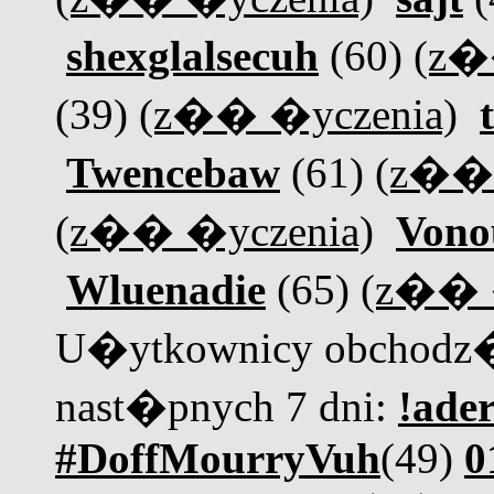
shexglalsecuh
(60)
(z�
(39)
(z�� �yczenia)
Twencebaw
(61)
(z�� 
(z�� �yczenia)
Vono
Wluenadie
(65)
(z�� 
U�ytkownicy obchodz�
nast�pnych 7 dni:
!ader
#DoffMourryVuh
(49)
0