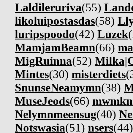
Laldileruriva
(55)
Lando
likoluipostasdas
(58)
Ll
luripspoodo
(42)
Luzek
MamjamBeamn
(66)
ma
MigRuinna
(52)
Milka|
Mintes
(30)
misterdiets
(
SnunseNeamymn
(38)
M
MuseJeods
(66)
mwmkn
Nelymnmeensug
(40)
Ne
Notswasia
(51)
nsers
(44