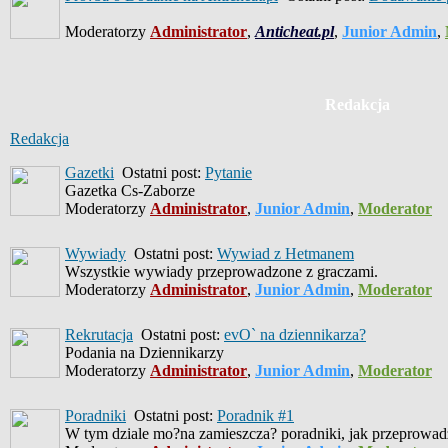
Moderatorzy
Administrator
,
Anticheat.pl
,
Junior Admin
,
Redakcja
Redakcja
Gazetki
Ostatni post:
Pytanie
Gazetka Cs-Zaborze
Moderatorzy
Administrator
,
Junior Admin
,
Moderator
Wywiady
Ostatni post:
Wywiad z Hetmanem
Wszystkie wywiady przeprowadzone z graczami.
Moderatorzy
Administrator
,
Junior Admin
,
Moderator
Rekrutacja
Ostatni post:
evO` na dziennikarza?
Podania na Dziennikarzy
Moderatorzy
Administrator
,
Junior Admin
,
Moderator
Poradniki
Ostatni post:
Poradnik #1
W tym dziale mo?na zamieszcza? poradniki, jak przeprowad