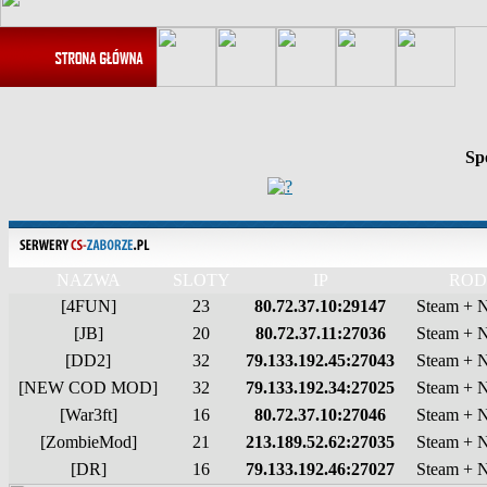
Sp
NAZWA
SLOTY
IP
ROD
[4FUN]
23
80.72.37.10:29147
Steam + 
[JB]
20
80.72.37.11:27036
Steam + 
[DD2]
32
79.133.192.45:27043
Steam + 
[NEW COD MOD]
32
79.133.192.34:27025
Steam + 
[War3ft]
16
80.72.37.10:27046
Steam + 
[ZombieMod]
21
213.189.52.62:27035
Steam + 
[DR]
16
79.133.192.46:27027
Steam + 