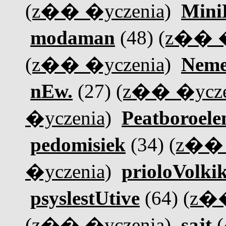
(z�� �yczenia)
Mini
modaman
(48)
(z�� �
(z�� �yczenia)
Neme
nEw.
(27)
(z�� �ycze
�yczenia)
Peatboroel
pedomisiek
(34)
(z�� 
�yczenia)
prioloVolki
psyslestUtive
(64)
(z��
(z�� �yczenia)
sajt
(