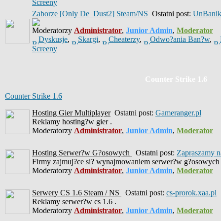
Screeny
Zaborze [Only De_Dust2] Steam/NS
Ostatni post:
UnBani
Moderatorzy
Administrator
,
Junior Admin
,
Moderator
Dyskusje
,
Skargi
,
Cheaterzy
,
Odwo?ania Ban?w
,
Screeny
Counter Strike 1.6
Counter Strike 1.6
Hosting Gier Multiplayer
Ostatni post:
Gameranger.pl
Reklamy hosting?w gier .
Moderatorzy
Administrator
,
Junior Admin
,
Moderator
Hosting Serwer?w G?osowych
Ostatni post:
Zapraszamy na
Firmy zajmuj?ce si? wynajmowaniem serwer?w g?osowych 
Moderatorzy
Administrator
,
Junior Admin
,
Moderator
Serwery CS 1.6 Steam / NS
Ostatni post:
cs-prorok.xaa.pl
Reklamy serwer?w cs 1.6 .
Moderatorzy
Administrator
,
Junior Admin
,
Moderator