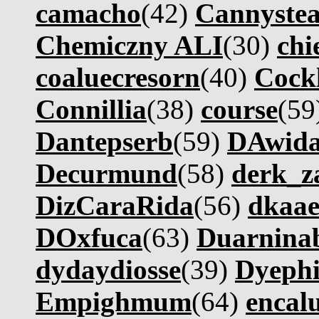
camacho
(42)
Cannystea
Chemiczny ALI
(30)
chi
coaluecresorn
(40)
Cock
Connillia
(38)
course
(59
Dantepserb
(59)
DAwida
Decurmund
(58)
derk_z
DizCaraRida
(56)
dkaa
DOxfuca
(63)
Duarnina
dydaydiosse
(39)
Dyephi
Empighmum
(64)
encalu