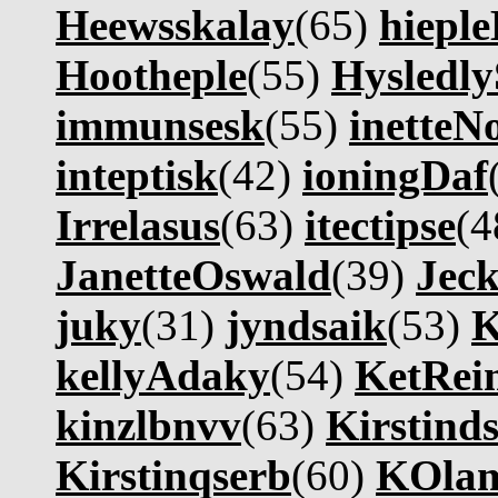
Heewsskalay
(65)
hieple
Hootheple
(55)
Hysledly
immunsesk
(55)
inetteN
inteptisk
(42)
ioningDaf
Irrelasus
(63)
itectipse
(4
JanetteOswald
(39)
Jec
juky
(31)
jyndsaik
(53)
K
kellyAdaky
(54)
KetRei
kinzlbnvv
(63)
Kirstind
Kirstinqserb
(60)
KOla