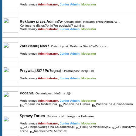
Moderatorzy
Administrator
,
Junior Admin
,
Moderator
Reklamy przez Admin?w
Ostatni post:
Reklamy przez Admin?w....
Konieczne dla os?b, kt?re posiadaj? admina!
Moderatorzy
Administrator
,
Junior Admin
,
Moderator
Zareklamuj Nas !
Ostatni post:
Reklama Sieci Cs-Zaborze...
Moderatorzy
Administrator
,
Junior Admin
,
Moderator
Przywitaj Si? / Po?egnaj
Ostatni post:
neq1910
Moderatorzy
Administrator
,
Junior Admin
,
Moderator
Podania
Ostatni post:
Nirr3 na J@..
Moderatorzy
Administrator
,
Junior Admin
,
Moderator
Podanie na Moderatora
,
Podanie na Grafika
,
Podanie na Junior Admina
Sprawy Forum
Ostatni post:
Skarga na Hetmana.
Moderatorzy
Administrator
,
Junior Admin
,
Moderator
Co? negatywnego na Cs-Zaborze.pl
,
Pok?j Administracyjny
,
Co? pozytywn
eczne
,
Nieobecno?ci Admin?w