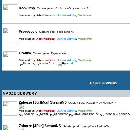
Konkursy
Ostatni post:
Konkurs - Only de_dust2...
Moderatorzy
Administrator
,
Junior Admin
,
Moderator
Propozycje
Ostatni post:
Propozitions.
Moderatorzy
Administrator
,
Junior Admin
,
Moderator
Grafika
Ostatni post:
Zapraszam....
Moderatorzy
Administrator
,
Junior Admin
,
Moderator
Zlecenia
,
Nasze Prace
,
Rysunki
NASZE SERWERY
NASZE SERWERY
Zaborze [SurfMod] Steam/NS
Ostatni post:
Reklamy by HetmaN ;*
Moderatorzy
Administrator
,
Junior Admin
,
Moderator
Dyskusje
,
Skargi
,
Cheaterzy
,
Odwo?ania Ban?w
,
Podania O Admin?
Zaborze [4Fun] Steam/NS
Ostatni post:
Syn i p?acz HetmaNa