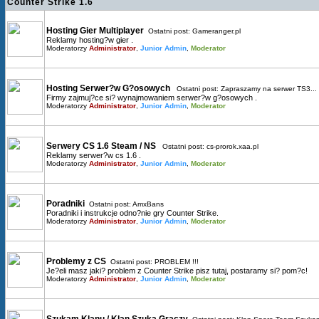
Counter Strike 1.6
Hosting Gier Multiplayer
Ostatni post:
Gameranger.pl
Reklamy hosting?w gier .
Moderatorzy
Administrator
,
Junior Admin
,
Moderator
Hosting Serwer?w G?osowych
Ostatni post:
Zapraszamy na serwer TS3...
Firmy zajmuj?ce si? wynajmowaniem serwer?w g?osowych .
Moderatorzy
Administrator
,
Junior Admin
,
Moderator
Serwery CS 1.6 Steam / NS
Ostatni post:
cs-prorok.xaa.pl
Reklamy serwer?w cs 1.6 .
Moderatorzy
Administrator
,
Junior Admin
,
Moderator
Poradniki
Ostatni post:
AmxBans
Poradniki i instrukcje odno?nie gry Counter Strike.
Moderatorzy
Administrator
,
Junior Admin
,
Moderator
Problemy z CS
Ostatni post:
PROBLEM !!!
Je?eli masz jaki? problem z Counter Strike pisz tutaj, postaramy si? pom?c!
Moderatorzy
Administrator
,
Junior Admin
,
Moderator