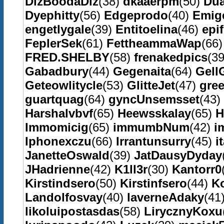
DizBoodaDiz
(38)
dkaaerpm
(50)
Dua
Dyephitty
(56)
Edgeprodo
(40)
Emig
engetlygale
(39)
Entitoelina
(46)
epi
FeplerSek
(61)
FettheammaWap
(66
FRED.SHELBY
(58)
frenakedpics
(3
Gabadbury
(44)
Gegenaita
(64)
Gell
Geteowlitycle
(53)
GlitteJet
(47)
gre
guartquag
(64)
gyncUnsemsset
(43)
Harshalvbvf
(65)
Heewsskalay
(65)
H
Immomicig
(65)
immumbNum
(42)
i
Iphonexczu
(66)
Irrantunsurry
(45)
i
JanetteOswald
(39)
JatDausyDyday
JHadrienne
(42)
K1ll3r
(30)
Kantorr0
Kirstindsero
(50)
Kirstinfsero
(44)
K
Landolfosvay
(40)
laverneAdaky
(41
likoluipostasdas
(58)
LirycznyKoxu