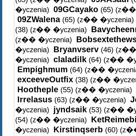
09GCayako
�yczenia)
(65)
(z�� 
09ZWalena
(65)
(z�� �yczenia)
Bavycheen
(38)
(z�� �yczenia)
Bobsextethew
(z�� �yczenia)
Bryanvserv
�yczenia)
(46)
(z�� 
claladilk
�yczenia)
(64)
(z�� �yc
Empighmum
(64)
(z�� �yczeni
exceeveOutfix
(38)
(z�� �yczen
Hootheple
(55)
(z�� �yczenia)
Irrelasus
J
(63)
(z�� �yczenia)
jyndsaik
�yczenia)
(53)
(z�� �y
KetReimeb
(54)
(z�� �yczenia)
Kirstinqserb
�yczenia)
(60)
(z�