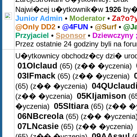
Najwi�cej u�ytkownik�w
1926
by�o
Junior Admin
•
Moderator
•
Za?o?y
@Only DD2
•
@4FUN
•
@Surf
•
@Ja
Przyjaciel
•
Sponsor
•
Dziewczyny ;
Przez ostatnie 24 godziny byli na for
U�ytkownicy obchodz�cy dzi� uro
01OIclaud
(65)
(z�� �yczenia)
03IFmack
(65)
(z�� �yczenia)
04QUclaud
(65)
(z�� �yczenia)
05KIjamison
(z�� �yczenia)
(6
05SItiara
�yczenia)
(65)
(z�� �y
06NBcreola
(65)
(z�� �yczenia
07LNcasie
(65)
(z�� �yczenia)
09AAsaul
(65)
(z�� �yczenia)
(