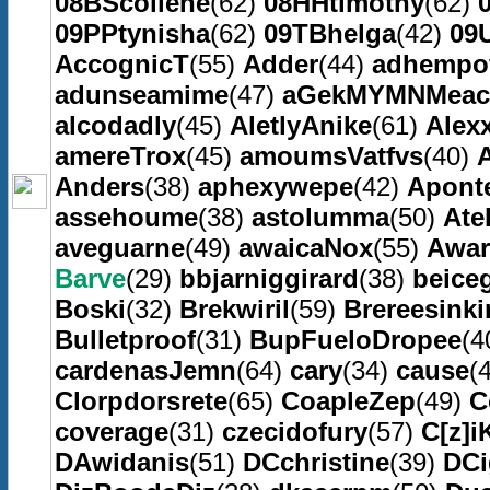
08BScollene
(62)
08HHtimothy
(62)
09PPtynisha
(62)
09TBhelga
(42)
09
AccognicT
(55)
Adder
(44)
adhempo
adunseamime
(47)
aGekMYMNMeac
alcodadly
(45)
AletlyAnike
(61)
Alex
amereTrox
(45)
amoumsVatfvs
(40)
Anders
(38)
aphexywepe
(42)
Apont
assehoume
(38)
astolumma
(50)
Atel
aveguarne
(49)
awaicaNox
(55)
Awar
Barve
(29)
bbjarniggirard
(38)
beice
Boski
(32)
Brekwiril
(59)
Brereesinki
Bulletproof
(31)
BupFueloDropee
(4
cardenasJemn
(64)
cary
(34)
cause
(
Clorpdorsrete
(65)
CoapleZep
(49)
C
coverage
(31)
czecidofury
(57)
C[z]i
DAwidanis
(51)
DCchristine
(39)
DCi