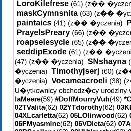
LoroKilefrese
(61)
(z�� �yczen
maskCymnsnita
(63)
(z�� �ycz
paintaics
(41)
(z�� �yczenia)
PrayelsPreary
(66)
(z�� �yczen
roapselesycle
(65)
(z�� �yczen
seddipExode
(61)
(z�� �yczeni
SNshayna
(47)
(z�� �yczenia)
(
Timothyjserj
�yczenia)
(60)
(z�
Vocameacroeli
�yczenia)
(38)
(
U�ytkownicy obchodz�cy urodziny 
!aMeere
(59)
#DoffMourryVuh
(49)
*C
02TValita
(62)
02YTdorothy
(62)
03K
04XLcarletta
(62)
05LOlinwood
(62)
06FMyasmine
(62)
06VDleta
(62)
07A