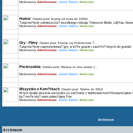
Moderatorzy
Administrator
,
Junior Admin
,
Moderator
Humor
Ostatni post:
liczymy od nowa do 10000...
Tutaj mo?ecie zamieszcza? wszelkiego rodzaju ?mieszne filmiki, zdj?cia, histori
Moderatorzy
Administrator
,
Junior Admin
,
Moderator
Gry - Filmy
Ostatni post:
Emocje czy Podniecenie ?...
Tutaj mo?ecie zaprezentowa? gry, w kt?re gracie i zach?ci? innych do grania!
Moderatorzy
Administrator
,
Junior Admin
,
Moderator
Pocieszalnia
Ostatni post:
Hladysz ze mna zerwal ;(...
Moderatorzy
Administrator
,
Junior Admin
,
Moderator
Wszystko o Kom?rkach
Ostatni post:
Telefon do 300zl
W tym dziale piszecie wszystko co zwi?zane z telefonami kom?rkowymi jakie mac
by? mo?e kto? wam poleci fajny Fon
Moderatorzy
Administrator
,
Junior Admin
,
Moderator
Archiwum
Archiwum