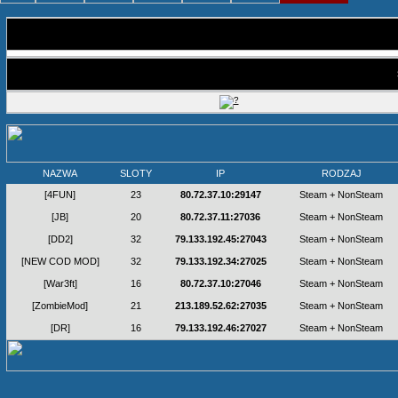
NAZWA
SLOTY
IP
RODZAJ
[4FUN]
23
80.72.37.10:29147
Steam + NonSteam
[JB]
20
80.72.37.11:27036
Steam + NonSteam
[DD2]
32
79.133.192.45:27043
Steam + NonSteam
[NEW COD MOD]
32
79.133.192.34:27025
Steam + NonSteam
[War3ft]
16
80.72.37.10:27046
Steam + NonSteam
[ZombieMod]
21
213.189.52.62:27035
Steam + NonSteam
[DR]
16
79.133.192.46:27027
Steam + NonSteam