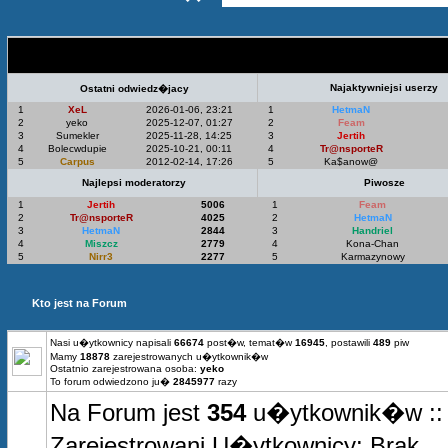
Statystyki Top 5
Najaktywniejsi userzy
Ostatni odwiedz�jacy
1
XeL
2026-01-06, 23:21
1
HetmaN
2
yeko
2025-12-07, 01:27
2
Feam
3
Sumekler
2025-11-28, 14:25
3
Jertih
4
Bolecwdupie
2025-10-21, 00:11
4
Tr@nsporteR
5
Carpus
2012-02-14, 17:26
5
Ka$anow@
Najlepsi moderatorzy
Piwosze
1
Jertih
5006
1
Feam
2
Tr@nsporteR
4025
2
HetmaN
3
HetmaN
2844
3
Handriel
4
Miszcz
2779
4
Kona-Chan
5
Nirr3
2277
5
Karmazynowy
Kto jest na Forum
Nasi u�ytkownicy napisali
66674
post�w, temat�w
16945
, postawili
489
piw
Mamy
18878
zarejestrowanych u�ytkownik�w
Ostatnio zarejestrowana osoba:
yeko
To forum odwiedzono ju�
2845977
razy
Na Forum jest
354
u�ytkownik�w :: 0
Zarejestrowani U�ytkownicy: Brak