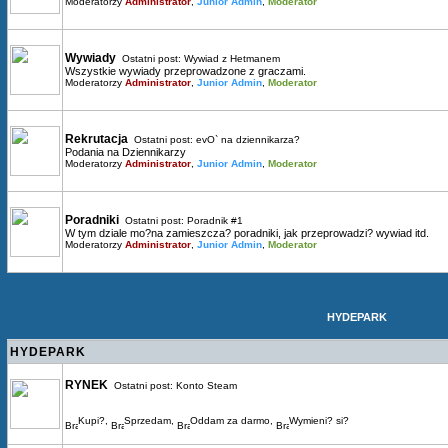
Moderatorzy
Administrator
,
Junior Admin
,
Moderator
Wywiady
Ostatni post:
Wywiad z Hetmanem
Wszystkie wywiady przeprowadzone z graczami.
Moderatorzy
Administrator
,
Junior Admin
,
Moderator
Rekrutacja
Ostatni post:
evO` na dziennikarza?
Podania na Dziennikarzy
Moderatorzy
Administrator
,
Junior Admin
,
Moderator
Poradniki
Ostatni post:
Poradnik #1
W tym dziale mo?na zamieszcza? poradniki, jak przeprowadzi? wywiad itd.
Moderatorzy
Administrator
,
Junior Admin
,
Moderator
HYDEPARK
HYDEPARK
RYNEK
Ostatni post:
Konto Steam
Kupi?
,
Sprzedam
,
Oddam za darmo
,
Wymieni? si?