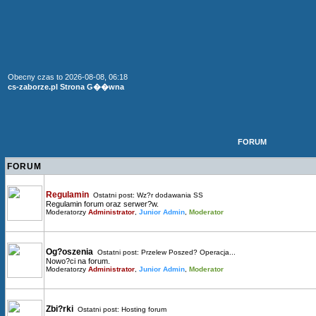
Obecny czas to 2026-08-08, 06:18
cs-zaborze.pl Strona G��wna
FORUM
FORUM
Regulamin
Ostatni post:
Wz?r dodawania SS
Regulamin forum oraz serwer?w.
Moderatorzy
Administrator
,
Junior Admin
,
Moderator
Og?oszenia
Ostatni post:
Przelew Poszed? Operacja...
Nowo?ci na forum.
Moderatorzy
Administrator
,
Junior Admin
,
Moderator
Zbi?rki
Ostatni post:
Hosting forum