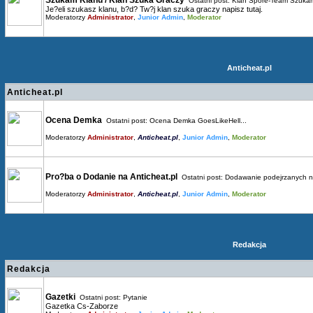
Szukam Klanu / Klan Szuka Graczy
Ostatni post:
Klan Spore-Team Szukam
Je?eli szukasz klanu, b?d? Tw?j klan szuka graczy napisz tutaj.
Moderatorzy
Administrator
,
Junior Admin
,
Moderator
Anticheat.pl
Anticheat.pl
Ocena Demka
Ostatni post:
Ocena Demka GoesLikeHell...
Moderatorzy
Administrator
,
Anticheat.pl
,
Junior Admin
,
Moderator
Pro?ba o Dodanie na Anticheat.pl
Ostatni post:
Dodawanie podejrzanych n.
Moderatorzy
Administrator
,
Anticheat.pl
,
Junior Admin
,
Moderator
Redakcja
Redakcja
Gazetki
Ostatni post:
Pytanie
Gazetka Cs-Zaborze