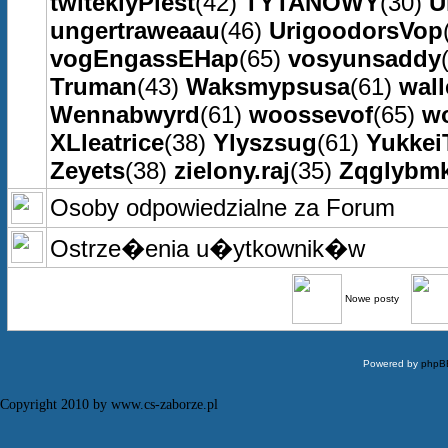
twiteklyPiest
(42)
TYTANOWY
(30)
U
ungertraweaau
(46)
UrigoodorsVop
vogEngassEHap
(65)
vosyunsaddy
Truman
(43)
Waksmypsusa
(61)
wall
Wennabwyrd
(61)
woossevof
(65)
w
XLleatrice
(38)
Ylyszsug
(61)
Yukkei
Zeyets
(38)
zielony.raj
(35)
Zqglybm
Osoby odpowiedzialne za Forum
Ostrze�enia u�ytkownik�w
Nowe posty
Powered by
phpB
Copyright 2010 by www.cs-zaborze.pl