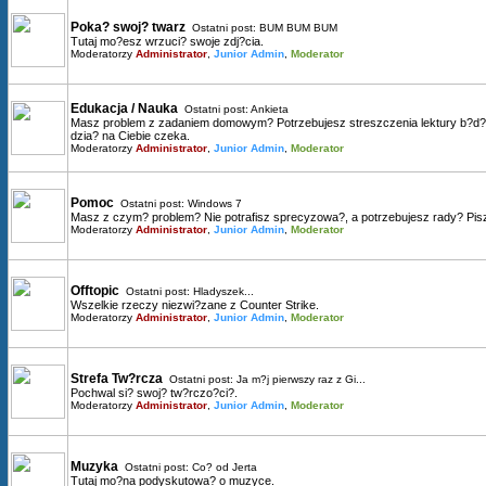
Poka? swoj? twarz
Ostatni post:
BUM BUM BUM
Tutaj mo?esz wrzuci? swoje zdj?cia.
Moderatorzy
Administrator
,
Junior Admin
,
Moderator
Edukacja / Nauka
Ostatni post:
Ankieta
Masz problem z zadaniem domowym? Potrzebujesz streszczenia lektury b?d? 
dzia? na Ciebie czeka.
Moderatorzy
Administrator
,
Junior Admin
,
Moderator
Pomoc
Ostatni post:
Windows 7
Masz z czym? problem? Nie potrafisz sprecyzowa?, a potrzebujesz rady? Pisz
Moderatorzy
Administrator
,
Junior Admin
,
Moderator
Offtopic
Ostatni post:
Hladyszek...
Wszelkie rzeczy niezwi?zane z Counter Strike.
Moderatorzy
Administrator
,
Junior Admin
,
Moderator
Strefa Tw?rcza
Ostatni post:
Ja m?j pierwszy raz z Gi...
Pochwal si? swoj? tw?rczo?ci?.
Moderatorzy
Administrator
,
Junior Admin
,
Moderator
Muzyka
Ostatni post:
Co? od Jerta
Tutaj mo?na podyskutowa? o muzyce.