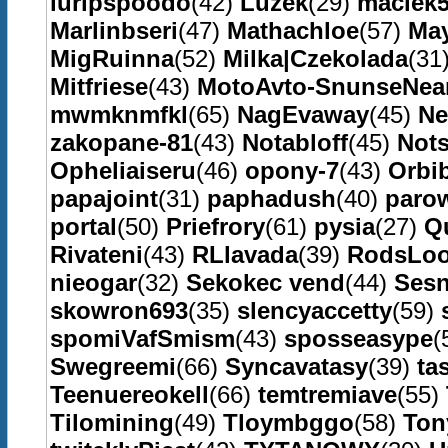
luripspoodo
(42)
Luzek
(29)
maciek
Marlinbseri
(47)
Mathachloe
(57)
Ma
MigRuinna
(52)
Milka|Czekolada
(31
Mitfriese
(43)
MotoAvto-SnunseNe
mwmknmfkl
(65)
NagEvaway
(45)
Ne
zakopane-81
(43)
Notabloff
(45)
Not
Opheliaiseru
(46)
opony-7
(43)
Orbi
papajoint
(31)
paphadush
(40)
paro
portal
(50)
Priefrory
(61)
pysia
(27)
Qu
Rivateni
(43)
RLlavada
(39)
RodsLoo
nieogar
(32)
Sekokec vend
(44)
Ses
skowron693
(35)
slencyaccetty
(59)
spomiVafSmism
(43)
sposseasype
(
Swegreemi
(66)
Syncavatasy
(39)
ta
Teenuereokell
(66)
temtremiave
(55)
Tilomining
(49)
Tloymbggo
(58)
Ton