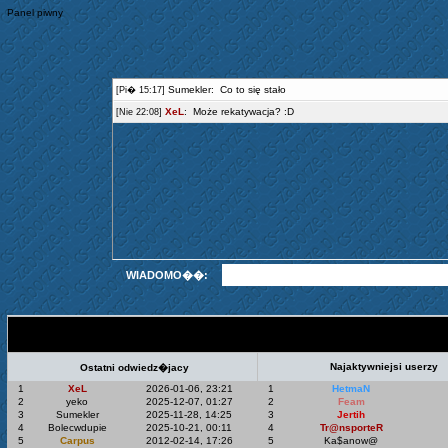
Panel piwny
WIADOMO��:
Statystyki Top 5
Najaktywniejsi userzy
Ostatni odwiedz�jacy
1
XeL
2026-01-06, 23:21
1
HetmaN
2
yeko
2025-12-07, 01:27
2
Feam
3
Sumekler
2025-11-28, 14:25
3
Jertih
4
Bolecwdupie
2025-10-21, 00:11
4
Tr@nsporteR
5
Carpus
2012-02-14, 17:26
5
Ka$anow@