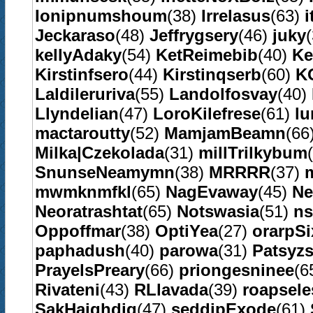
Ionipnumshoum
(38)
Irrelasus
(63)
i
Jeckaraso
(48)
Jeffrygsery
(46)
juky
kellyAdaky
(54)
KetReimebib
(40)
Ke
Kirstinfsero
(44)
Kirstinqserb
(60)
K
Laldileruriva
(55)
Landolfosvay
(40)
Llyndelian
(47)
LoroKilefrese
(61)
lu
mactaroutty
(52)
MamjamBeamn
(66
Milka|Czekolada
(31)
millTrilkybum
SnunseNeamymn
(38)
MRRRR
(37)
mwmknmfkl
(65)
NagEvaway
(45)
Ne
Neoratrashtat
(65)
Notswasia
(51)
ns
Oppoffmar
(38)
OptiYea
(27)
orarpS
paphadush
(40)
parowa
(31)
Patsyzs
PrayelsPreary
(66)
priongesninee
(6
Rivateni
(43)
RLlavada
(39)
roapsele
SakHaighdig
(47)
seddipExode
(61)