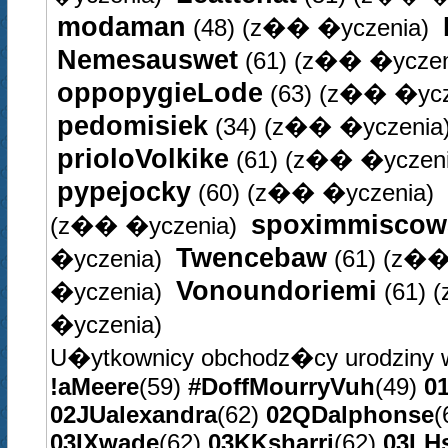
modaman
(48)
(z�� �yczenia)
Nemesauswet
(61)
(z�� �yczen
oppopygieLode
(63)
(z�� �ycz
pedomisiek
(34)
(z�� �yczenia
prioloVolkike
(61)
(z�� �yczeni
pypejocky
(60)
(z�� �yczenia)
spoximmisco
(z�� �yczenia)
Twencebaw
�yczenia)
(61)
(z��
Vonoundoriemi
�yczenia)
(61)
(
�yczenia)
U�ytkownicy obchodz�cy urodziny 
!aMeere
(59)
#DoffMourryVuh
(49)
0
02JUalexandra
(62)
02QDalphonse
(
03IXwade
(62)
03KKsharri
(62)
03LH