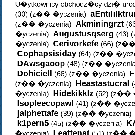
U�ytkownicy obchodz�cy dzi� uro
aEntililktru
(30)
(z�� �yczenia)
Akminingrzt
(z�� �yczenia)
(6
Augustusqserg
�yczenia)
(43)
(
Cerivorkefe
�yczenia)
(66)
(z��
Cophapsisiday
(64)
(z�� �ycze
DAwsgaoop
(48)
(z�� �yczenia
Dohiciell
F
(66)
(z�� �yczenia)
Heastastucral
(z�� �yczenia)
(
Hidekikklz
�yczenia)
(62)
(z�� �
Isopleecopawl
(41)
(z�� �yczen
jaiphettafe
(39)
(z�� �yczenia)
k1pern5
KA
(45)
(z�� �yczenia)
Leattenat
�yczenia)
(51)
(z�� �y