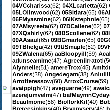
04VCcharissa
(62)
04XLcarletta
(62)
05LOlinwood
(62)
05SItiara
(65)
06A
06FMyasmine
(62)
06IKstephnie
(65
07AMsyreeta
(62)
07DCailene
(62)
07
07XQshirly
(62)
08BScollene
(62)
08
09AAsaul
(65)
09BGmarlen
(65)
09G
09TBhelga
(42)
09USmaple
(62)
09V
09ZWalena
(65)
aaBloopyill
(59)
Acal
adunseamime
(47)
Agreeniirratotl
(5
Alynnelle
(51)
amereTrox
(45)
Amitd
Anders
(38)
Angedegam
(38)
Aniulll
Arrotteressow
(60)
ArroxCrurse
(59)
avaippigh
(47)
aveguarne
(49)
awai
azerejumvelm
(47)
bafMaymnCyday
Beaulmome
(66)
BiollorkKit
(40)
Bob
Brereesinkins
(40)
Bryanvserv
(46)
b