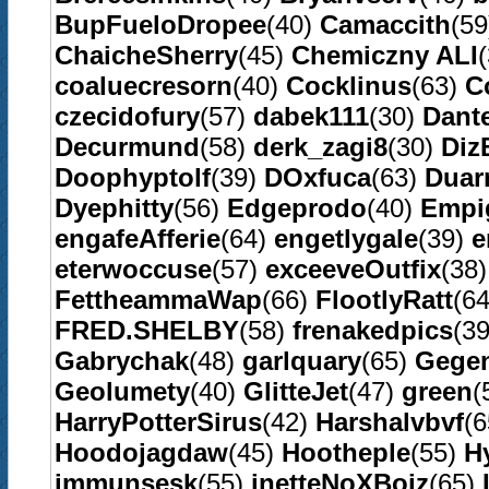
BupFueloDropee
(40)
Camaccith
(5
ChaicheSherry
(45)
Chemiczny ALI
coaluecresorn
(40)
Cocklinus
(63)
C
czecidofury
(57)
dabek111
(30)
Dant
Decurmund
(58)
derk_zagi8
(30)
Diz
Doophyptolf
(39)
DOxfuca
(63)
Duar
Dyephitty
(56)
Edgeprodo
(40)
Emp
engafeAfferie
(64)
engetlygale
(39)
e
eterwoccuse
(57)
exceeveOutfix
(38
FettheammaWap
(66)
FlootlyRatt
(6
FRED.SHELBY
(58)
frenakedpics
(3
Gabrychak
(48)
garlquary
(65)
Gegen
Geolumety
(40)
GlitteJet
(47)
green
(
HarryPotterSirus
(42)
Harshalvbvf
(
Hoodojagdaw
(45)
Hootheple
(55)
H
immunsesk
(55)
inetteNoXBoiz
(65)