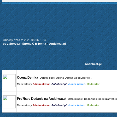
Obecny czas to 2026-08-06, 16:40
cs-zaborze.pl Strona G��wna
»
Anticheat.pl
Anticheat.pl
Ocena Demka
Ostatni post:
Ocena Demka GoesLikeHell...
Moderatorzy
Administrator
,
Anticheat.pl
,
Junior Admin
,
Moderator
Pro?ba o Dodanie na Anticheat.pl
Ostatni post:
Dodawanie podejrzanych n.
Moderatorzy
Administrator
,
Anticheat.pl
,
Junior Admin
,
Moderator