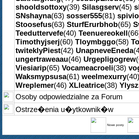
shooldsottoxy
(39)
Silasgserv
(45)
s
SNshayna
(63)
sosser555
(81)
spivi
Stoosefus
(63)
SturfErurbhob
(65)
S
Teeduttervefe
(40)
Teenuereokell
(6
Timothyjserj
(60)
Tloymbggo
(58)
To
twiteklyPiest
(42)
UnapneveEneda
(
ungertraweaau
(46)
Urgepligogrew
Viesiarip
(65)
Vocameacroeli
(38)
vo
Waksmypsusa
(61)
weelmexurry
(40
Wreplemer
(46)
XLleatrice
(38)
Ylys
Osoby odpowiedzialne za Forum
Ostrze�enia u�ytkownik�w
Nowe posty