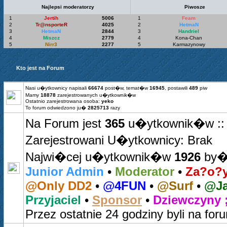
Najlepsi moderatorzy
Piwosze
1
Jertih
5006
1
Feam
2
Tr@nsporteR
4025
2
HetmaN
3
HetmaN
2844
3
Handriel
4
Miszcz
2779
4
Kona-Chan
5
Nirr3
2277
5
Karmazynowy
Kto jest na Forum
Nasi u�ytkownicy napisali
66674
post�w, temat�w
16945
, postawili
489
piw
Mamy
18878
zarejestrowanych u�ytkownik�w
Ostatnio zarejestrowana osoba:
yeko
To forum odwiedzono ju�
2825713
razy
Na Forum jest
365
u�ytkownik�w :: 0
Zarejestrowani U�ytkownicy: Brak
Najwi�cej u�ytkownik�w
1926
by�o
Junior Admin
•
Moderator
•
Za?o?y
@Only DD2
•
@4FUN
•
@Surf
•
@Ja
Przyjaciel
•
Sponsor
•
Dziewczyny ;
Przez ostatnie 24 godziny byli na for