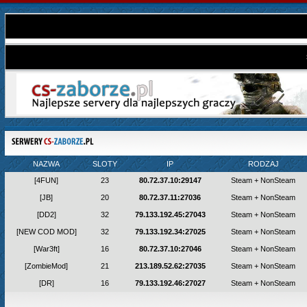
NAZWA
SLOTY
IP
RODZAJ
[4FUN]
23
80.72.37.10:29147
Steam + NonSteam
[JB]
20
80.72.37.11:27036
Steam + NonSteam
[DD2]
32
79.133.192.45:27043
Steam + NonSteam
[NEW COD MOD]
32
79.133.192.34:27025
Steam + NonSteam
[War3ft]
16
80.72.37.10:27046
Steam + NonSteam
[ZombieMod]
21
213.189.52.62:27035
Steam + NonSteam
[DR]
16
79.133.192.46:27027
Steam + NonSteam