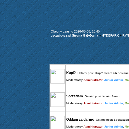
Obecny czas to 2026-08-08, 16:40
cs-zaborze.pl Strona G��wna
»
HYDEPARK
»
RYN
Kupi?
Ostatni post:
Kupi? steam lub dostane 
Moderatorzy
Administrator
,
Junior Admin
,
Mo
Sprzedam
Ostatni post:
Konto Steam
Moderatorzy
Administrator
,
Junior Admin
,
Mo
Oddam za darmo
Ostatni post:
Spolszczen
Moderatorzy
Administrator
,
Junior Admin
,
Mo