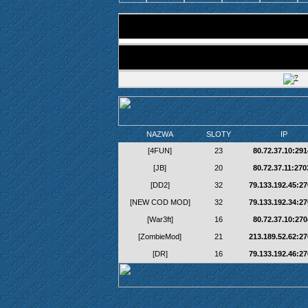
NAZWA
SLOTY
IP
[4FUN]
23
80.72.37.10:291
[JB]
20
80.72.37.11:270
[DD2]
32
79.133.192.45:2
[NEW COD MOD]
32
79.133.192.34:2
[War3ft]
16
80.72.37.10:270
[ZombieMod]
21
213.189.52.62:2
[DR]
16
79.133.192.46:2