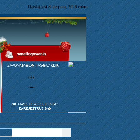
Dzisiaj jest
8
sierpnia,
2026 roku
ZAPOMNIA�E� HAS�A?
KLIK
NIE MASZ JESZCZE KONTA?
ZAREJESTRUJ SI�