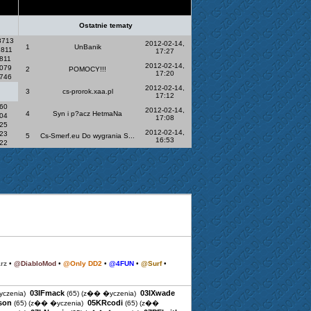
-
Ostatnie tematy
8713
2012-02-14,
1
UnBanik
1811
17:27
811
2012-02-14,
079
2
POMOCY!!!
17:20
746
2012-02-14,
3
cs-prorok.xaa.pl
17:12
60
2012-02-14,
4
Syn i p?acz HetmaNa
04
17:08
25
2012-02-14,
23
5
Cs-Smerf.eu Do wygrania S...
16:53
22
rz
•
@DiabloMod
•
@Only DD2
•
@4FUN
•
@Surf
•
03IFmack
03IXwade
czenia)
(65)
(z�� �yczenia)
son
05KRcodi
(65)
(z�� �yczenia)
(65)
(z��