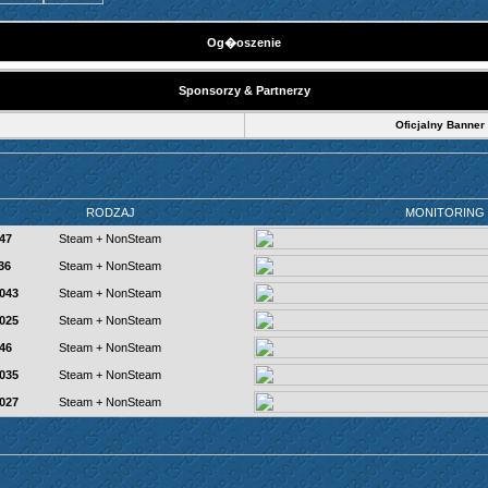
Og�oszenie
Sponsorzy & Partnerzy
Oficjalny Banner
RODZAJ
MONITORING
47
Steam + NonSteam
36
Steam + NonSteam
7043
Steam + NonSteam
7025
Steam + NonSteam
46
Steam + NonSteam
7035
Steam + NonSteam
7027
Steam + NonSteam