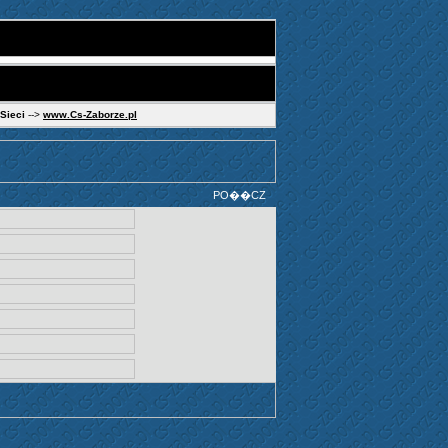
 Sieci
-->
www.Cs-Zaborze.pl
PO��CZ