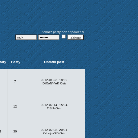
Zobacz posty bez odpowiedzi
maty
Posty
Ostatni post
2012-01-23, 18:02
1
7
DiiXoN^^eK
2012-02-14, 15:34
6
12
TIBIA
2012-02-08, 20:31
3
30
ZabojcaXD