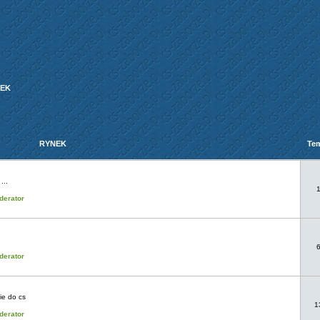
EK
RYNEK
Te
...
derator
derator
ie do cs
1
derator