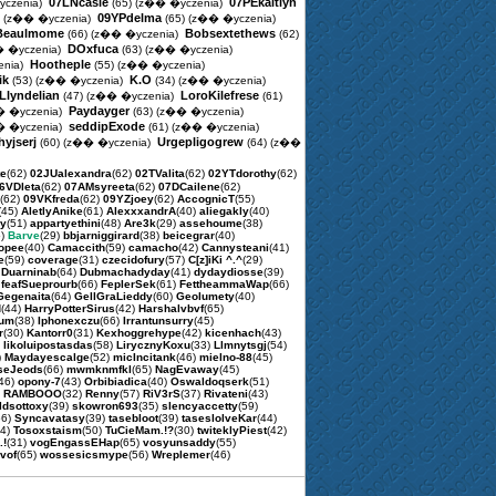
07LNcasie
07PEkaitlyn
czenia)
(65)
(z�� �yczenia)
09YPdelma
)
(z�� �yczenia)
(65)
(z�� �yczenia)
Beaulmome
Bobsextethews
(66)
(z�� �yczenia)
(62)
DOxfuca
 �yczenia)
(63)
(z�� �yczenia)
Hootheple
nia)
(55)
(z�� �yczenia)
ik
K.O
(53)
(z�� �yczenia)
(34)
(z�� �yczenia)
Llyndelian
LoroKilefrese
(47)
(z�� �yczenia)
(61)
Paydayger
 �yczenia)
(63)
(z�� �yczenia)
seddipExode
 �yczenia)
(61)
(z�� �yczenia)
yjserj
Urgepligogrew
(60)
(z�� �yczenia)
(64)
(z��
te
(62)
02JUalexandra
(62)
02TValita
(62)
02YTdorothy
(62)
6VDleta
(62)
07AMsyreeta
(62)
07DCailene
(62)
(62)
09VKfreda
(62)
09YZjoey
(62)
AccognicT
(55)
(45)
AletlyAnike
(61)
AlexxxandrA
(40)
aliegakly
(40)
ny
(51)
appartyethini
(48)
Are3k
(29)
assehoume
(38)
5)
Barve
(29)
bbjarniggirard
(38)
beicegrar
(40)
opee
(40)
Camaccith
(59)
camacho
(42)
Cannysteani
(41)
e
(59)
coverage
(31)
czecidofury
(57)
C[z]iKi ^.^
(29)
)
Duarninab
(64)
Dubmachadyday
(41)
dydaydiosse
(39)
)
feafSueprourb
(66)
FeplerSek
(61)
FettheammaWap
(66)
Gegenaita
(64)
GellGraLieddy
(60)
Geolumety
(40)
d
(44)
HarryPotterSirus
(42)
Harshalvbvf
(65)
oum
(38)
Iphonexczu
(66)
Irrantunsurry
(45)
r
(30)
Kantorr0
(31)
Kexhoggrehype
(42)
kicenhach
(43)
)
likoluipostasdas
(58)
LirycznyKoxu
(33)
Llmnytsgj
(54)
)
Maydayescalge
(52)
micIncitank
(46)
mielno-88
(45)
seJeods
(66)
mwmknmfkl
(65)
NagEvaway
(45)
(46)
opony-7
(43)
Orbibiadica
(40)
Oswaldoqserk
(51)
)
RAMBOOO
(32)
Renny
(57)
RiV3rS
(37)
Rivateni
(43)
ldsottoxy
(39)
skowron693
(35)
slencyaccetty
(59)
66)
Syncavatasy
(39)
tasebloot
(39)
taseslolveKar
(44)
44)
Tosoxstaism
(50)
TuCieMam.!?
(30)
twiteklyPiest
(42)
.!
(31)
vogEngassEHap
(65)
vosyunsaddy
(55)
vof
(65)
wossesicsmype
(56)
Wreplemer
(46)