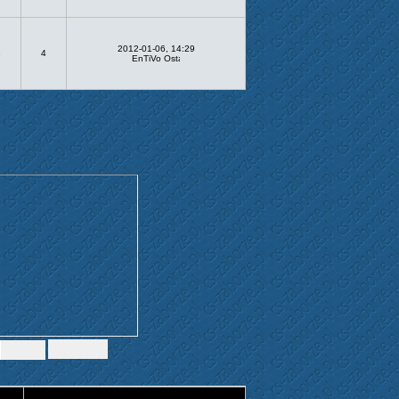
2012-01-06, 14:29
3
4
EnTiVo