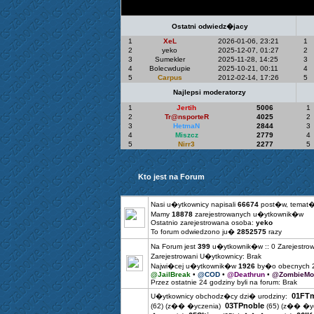
Statystyki Top 5
Ostatni odwiedz�jacy
1
XeL
2026-01-06, 23:21
1
2
yeko
2025-12-07, 01:27
2
3
Sumekler
2025-11-28, 14:25
3
4
Bolecwdupie
2025-10-21, 00:11
4
5
Carpus
2012-02-14, 17:26
5
Najlepsi moderatorzy
1
Jertih
5006
1
2
Tr@nsporteR
4025
2
3
HetmaN
2844
3
4
Miszcz
2779
4
5
Nirr3
2277
5
Kto jest na Forum
Nasi u�ytkownicy napisali
66674
post�w, temat
Mamy
18878
zarejestrowanych u�ytkownik�w
Ostatnio zarejestrowana osoba:
yeko
To forum odwiedzono ju�
2852575
razy
Na Forum jest
399
u�ytkownik�w :: 0 Zarejestrow
Zarejestrowani U�ytkownicy: Brak
Najwi�cej u�ytkownik�w
1926
by�o obecnych 2
@JailBreak
•
@COD
•
@Deathrun
•
@ZombieMo
Przez ostatnie 24 godziny byli na forum: Brak
01FTm
U�ytkownicy obchodz�cy dzi� urodziny:
03TPnoble
(62)
(z�� �yczenia)
(65)
(z�� �yc