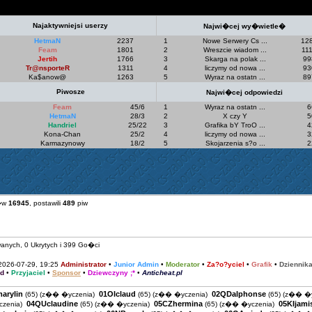
Najaktywniejsi userzy
Najwi�cej wy�wietle�
HetmaN
2237
1
Nowe Serwery Cs ...
12
Feam
1801
2
Wreszcie wiadom ...
11
Jertih
1766
3
Skarga na polak ...
99
Tr@nsporteR
1311
4
liczymy od nowa ...
93
Ka$anow@
1263
5
Wyraz na ostatn ...
89
Piwosze
Najwi�cej odpowiedzi
Feam
45/6
1
Wyraz na ostatn ...
6
HetmaN
28/3
2
X czy Y
5
Handriel
25/22
3
Grafika bY TroO ...
4
Kona-Chan
25/2
4
liczymy od nowa ...
3
Karmazynowy
18/2
5
Skojarzenia s?o ...
2
�w
16945
, postawili
489
piw
anych, 0 Ukrytych i 399 Go�ci
026-07-29, 19:25
Administrator
•
Junior Admin
•
Moderator
•
Za?o?yciel
•
Grafik
•
Dziennika
d
•
Przyjaciel
•
Sponsor
•
Dziewczyny ;*
•
Anticheat.pl
arylin
01OIclaud
02QDalphonse
(65)
(z�� �yczenia)
(65)
(z�� �yczenia)
(65)
(z�� �y
04QUclaudine
05CZhermina
05KIjami
zenia)
(65)
(z�� �yczenia)
(65)
(z�� �yczenia)