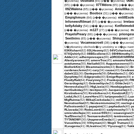
05SItiara
06IK
�yczenia)
(65)
(z�� �yczenia)
07TMdora
(65)
(z�� �yczenia)
(65)
(z�� �ycz
09ZWalena
Aniullllka
(65)
(z�� �yczenia)
(3
Boobox
(z�� �yczenia)
(31)
(z�� �yczenia)
Empighmum
enlillEsok
(64)
(z�� �yczenia)
InfonewsRilmari
Irrelas
(57)
(z�� �yczenia)
kellyAdaky
KetReimebi
(54)
(z�� �yczenia)
m127
m
(z�� �yczenia)
(27)
(z�� �yczenia)
PrayelsPreary
prionges
(66)
(z�� �yczenia)
SeetInins
Shinpserc
(65)
(z�� �yczenia)
(47
Vocameacroeli
�yczenia)
(38)
(z�� �yczenia)
U�ytkownicy obchodz�cy urodziny w ci�gu nast
03KKsharri
(62)
03LHsonny
(62)
04VCcharissa
(6
07XQshirly
(62)
08BScollene
(62)
08HHtimothy
(6
Adder
(44)
adhempoveapes
(66)
aDRODAYARRIN
Altenlyaronee
(46)
amereTrox
(45)
amoumsVatfv
astolumma
(50)
Ateliathil
(59)
Augustusosero
(45
BiollorkKit
(40)
Bleammaincelm
(43)
Boski
(32)
Br
cardenasJemn
(64)
cary
(34)
cause
(43)
Cesdewo
dabek111
(30)
Dantepserb
(59)
DAwidanis
(51)
DCc
Dyephitty
(56)
Edgeprodo
(40)
Emigeffopem
(49)
e
FlootlyRatt
(64)
Fouryinny
(51)
Frankojxpz
(38)
FR
Gerardogstq
(42)
Geteowlitycle
(53)
GlitteJet
(47)
Heewsskalay
(65)
HigLiasia
(40)
Hoodojagdaw
(4
itariGuikiday
(65)
itectipse
(48)
Jacqueselwj
(43)
Kirstindsero
(50)
Kirstinfsero
(44)
KondzioKZ
(27)
LoduLifs
(43)
LoureHors
(65)
luripspoodo
(42)
Luz
MigRuinna
(52)
Milka|Czekolada
(31)
millTrilkyb
Neoratrashtat
(65)
Nesteemismoma
(38)
noclegi-
Pallsoisomb
(43)
papajoint
(31)
paphadush
(40)
p
RLlavada
(39)
RodsLoord
(44)
sadyinvashy
(57)
S
smisrubsifaps
(39)
sosser555
(81)
souavegran
(6
TeafSleeria
(63)
Teenuereokell
(66)
temtremiave
(
TYTANOWY
(30)
UnapneveEneda
(41)
uncoofs
(48
Vuxushhes
(39)
VXhyman
(40)
WagO Truman
(43)
XLeugenia
(41)
XLleatrice
(38)
Ylyszsug
(61)
Yukk