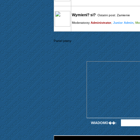
Wymieni? si?
Ostatni post:
Zamienie
Moderatorzy
Administrator
,
Junior Admin
,
Mo
Panel piwny
WIADOMO��: