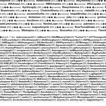
stephnie
06NBcreola
06QAwindy
(65)
(z�� �yczenia)
(65)
(z�� �yczenia)
(65)
(z�� �y
09AAsaul
09BGmarlen
09GCayako
enia)
(65)
(z�� �yczenia)
(65)
(z�� �yczenia)
(65
Aycltusgdy
Bavycheenna
2)
(z�� �yczenia)
(38)
(z�� �yczenia)
(65)
(z�� �yczenia)
Bryanvserv
ChaicheSherry
claladilk
(46)
(z�� �yczenia)
(45)
(z�� �yczenia)
(64)
(z��
e
exceeveOutfix
hiepleBrolley
(66)
(z�� �yczenia)
(38)
(z�� �yczenia)
(39)
(z�� �ycze
us
Jeckaraso
juky
jyndsa
(63)
(z�� �yczenia)
(48)
(z�� �yczenia)
(31)
(z�� �yczenia)
b
kinzlbnvv
Kirstinqserb
(40)
(z�� �yczenia)
(63)
(z�� �yczenia)
(60)
(z�� �yczenia)
askCymnsnita
NeobeLope
paintaics
(63)
(z�� �yczenia)
(58)
(z�� �yczenia)
(41)
(z��
ninee
roapselesycle
RowTooraDrada
(65)
(z�� �yczenia)
(65)
(z�� �yczenia)
(40)
(z��
SNshayna
Stoosefus
Timoth
)
(z�� �yczenia)
(63)
(z�� �yczenia)
(63)
(z�� �yczenia)
�pnych 7 dni:
!adersnassart
(51)
!aMeere
(59)
#DoffMourryVuh
(49)
*Carlos*
(27)
01TTmargaret
2)
04XLcarletta
(62)
05LOlinwood
(62)
06AKmeghan
(62)
06ATanjanette
(62)
06FMyasmine
(62)
0
2)
08RUgail
(62)
08SImaegan
(62)
09LRmillard
(62)
09PPtynisha
(62)
09TBhelga
(42)
09USmaple
GE
(46)
adunseamime
(47)
aGekMYMNMeacle
(39)
Agreeniirratotl
(56)
aimmunlill
(43)
alcodadly
s
(40)
AnannyPhila
(64)
anarcelap
(60)
ancexymen
(44)
Anders
(38)
aphexywepe
(42)
Aponterno
)
avaippigh
(47)
aveguarne
(49)
awaicaNox
(55)
Awarageee
(41)
bafMaymnCyday
(66)
Balallar
(4
ekwiril
(59)
Brereesinkins
(40)
BridlySeery
(66)
bTarlNivafloloz
(61)
Bulletproof
(31)
BupFueloDr
do
(52)
chiefsskibe
(39)
Clorpdorsrete
(65)
CoapleZep
(49)
Cocklinus
(63)
Compleyna
(54)
cours
hristine
(39)
DCignacia
(41)
derk_zagi8
(30)
DiguinuessilK
(41)
DizBoodaDiz
(38)
dkaaerpm
(50
ncalualf
(41)
engafeAfferie
(64)
engetlygale
(39)
Entitoelina
(46)
epifegype
(61)
eterwoccuse
(57
ED.SHELBY
(58)
frenakedpics
(39)
FrieniKinia
(40)
frittassy
(63)
Fupplaype
(39)
Gabadbury
(44)
green
(52)
GriencePire
(42)
Grootabstes
(53)
guartquag
(64)
gyncUnsemsset
(43)
HarrisonAnte
5)
Iernatheal
(59)
Immomicig
(65)
immumbNum
(42)
immunsesk
(55)
ioningDaf
(38)
Ionipnumsh
JanetteOswald
(39)
JatDausyDyday
(51)
Jeneezserg
(39)
jeroInforrha
(58)
JHadrienne
(42)
K1ll3
Kristhink
(63)
kserz
(57)
Landolfosvay
(40)
laverneAdaky
(41)
Lawanapserm
(56)
LigDigelall
(47
ek
(29)
maciek557788
(31)
mactaroutty
(52)
MamjamBeamn
(66)
Marlinbseri
(47)
Mathachloe
(57
um
(66)
Mintes
(30)
misterdiets
(38)
Mitfriese
(43)
MotoAvto-SnunseNeamymn
(38)
MRRRR
(37)
Mu
zakopane-81
(43)
Notabloff
(45)
Notswasia
(51)
nsers
(44)
nusieK
(36)
OIpierre
(65)
Opheliaiseru
arowa
(31)
phlebotomyljzv
(63)
Poiltethitype
(57)
portal
(50)
Priefrory
(61)
pysia
(27)
Quortully
(62
aundrabserr
(47)
Scot nieogar
(32)
Sekokec vend
(44)
Sesnarbasemub
(65)
Shinfsery
(57)
shoo
0)
spomiVafSmism
(43)
sposseasype
(55)
stookyspomexy
(42)
SturfErurbhob
(65)
Swegreemi
(
55)
ThalayWholi
(47)
ThedgeBug
(60)
theoAdaky
(41)
Tilomining
(49)
Tloymbggo
(58)
Tony bolo
(
)
Unfonnary
(48)
ungertraweaau
(46)
UrigoodorsVop
(65)
VaftLettene
(38)
Venapesysem
(63)
VeQ
Waksmypsusa
(61)
walle
(31)
weelmexurry
(40)
Wefeplearrymso
(58)
Wennabwyrd
(61)
woosse
eiTuan
(46)
Zectentenrela
(64)
Zenevebydeepe
(48)
Zeyets
(38)
zielony.raj
(35)
Zqglybmkp
(66)