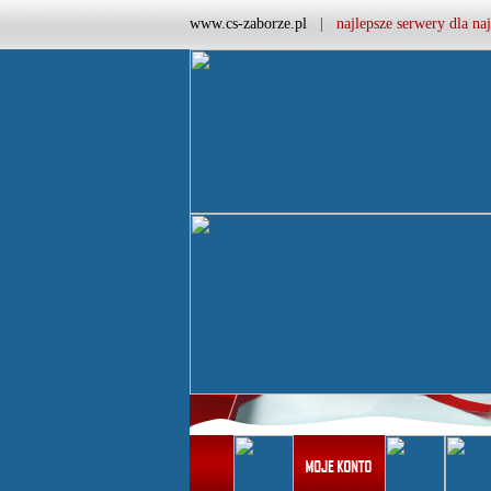
www.cs-zaborze.pl
| najlepsze serwery dla naj