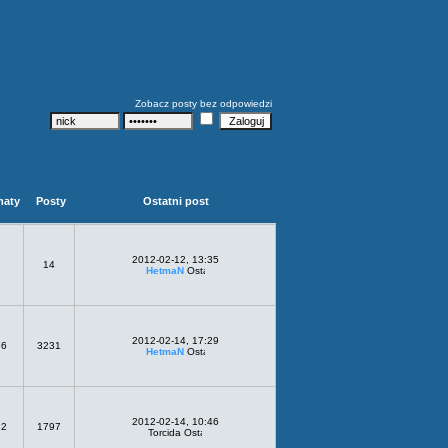
Zobacz posty bez odpowiedzi
maty
Posty
Ostatni post
2012-02-12, 13:35
3
14
HetmaN
2012-02-14, 17:29
36
3231
HetmaN
2012-02-14, 10:46
92
1797
Torcida