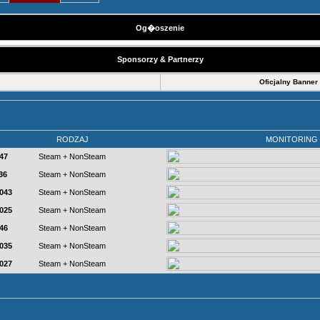
Og�oszenie
Sponsorzy & Partnerzy
Oficjalny Banner
RODZAJ
MONITORING
47
Steam + NonSteam
36
Steam + NonSteam
7043
Steam + NonSteam
7025
Steam + NonSteam
46
Steam + NonSteam
7035
Steam + NonSteam
7027
Steam + NonSteam