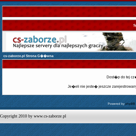
S
cs-zaborze.pl Strona G��wna
Dost�p do tej c
Je�eli nie jeste� jeszcze zarejestrowany,
Powered by
phpBB
Copyright 2010 by www.cs-zaborze.pl