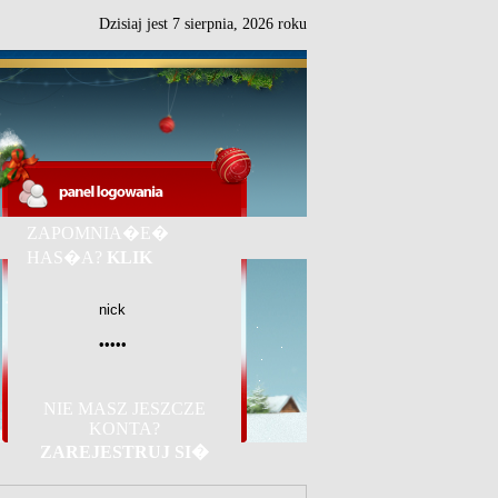
Dzisiaj jest
7
sierpnia,
2026 roku
ZAPOMNIA�E�
HAS�A?
KLIK
NIE MASZ JESZCZE
KONTA?
ZAREJESTRUJ SI�