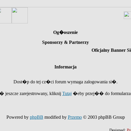
Og�oszenie
Sponsorzy & Partnerzy
Oficjalny Banner Si
Informacja
Dost�p do tej cz�ci forum wymaga zalogowania si�.
e� jeszcze zarejestrowany, kliknij
Tutaj
�eby przej�� do formularza r
Powered by
phpBB
modified by
Przemo
© 2003 phpBB Group
Designed:
Pr