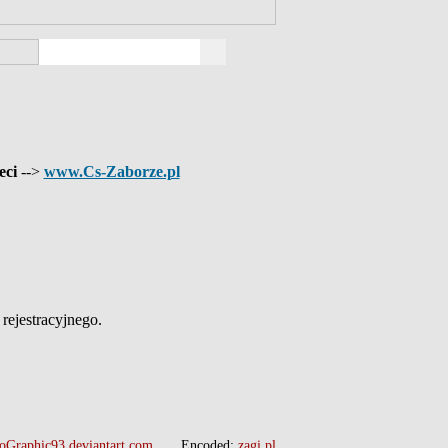
eci
-->
www.Cs-Zaborze.pl
ejestracyjnego.
oGraphic93.deviantart.com
Encoded:
zagi.pl