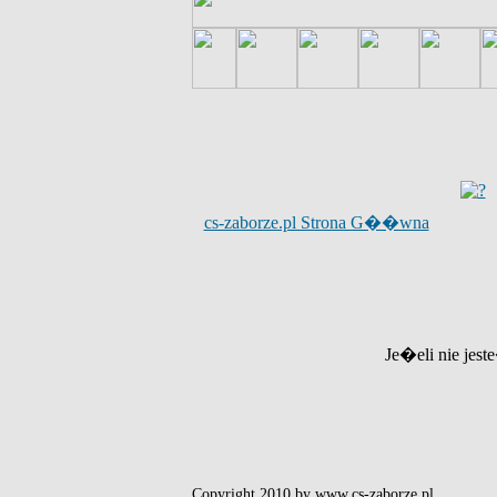
cs-zaborze.pl Strona G��wna
Je�eli nie jest
Copyright 2010 by www.cs-zaborze.pl