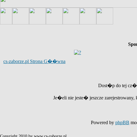
Spo
cs-zaborze.pl Strona G��wna
Dost�p do tej cz�
Je�eli nie jeste� jeszcze zarejestrowany, 
Powered by
phpBB
mod
Copyright 2010 by www.cs-zaborze.pl