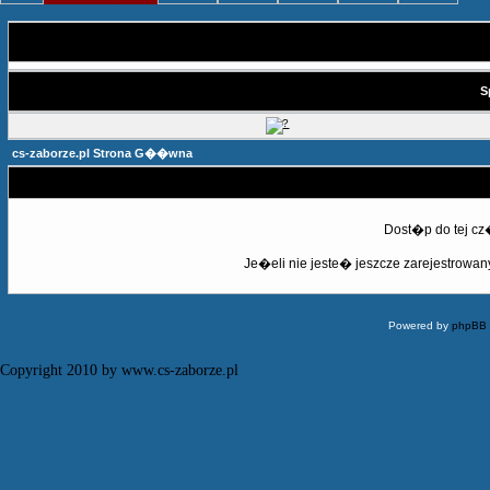
S
cs-zaborze.pl Strona G��wna
Dost�p do tej c
Je�eli nie jeste� jeszcze zarejestrowany,
Powered by
phpBB
Copyright 2010 by www.cs-zaborze.pl