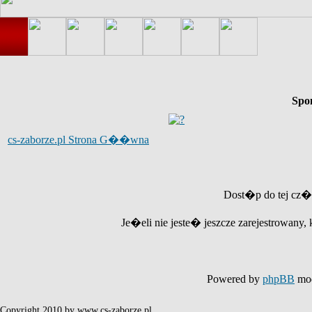
Spo
cs-zaborze.pl Strona G��wna
Dost�p do tej cz�
Je�eli nie jeste� jeszcze zarejestrowany, 
Powered by
phpBB
mod
Copyright 2010 by www.cs-zaborze.pl