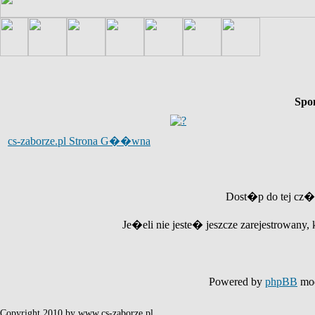
Spo
cs-zaborze.pl Strona G��wna
Dost�p do tej cz�
Je�eli nie jeste� jeszcze zarejestrowany, 
Powered by
phpBB
mod
Copyright 2010 by www.cs-zaborze.pl