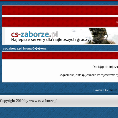
S
cs-zaborze.pl Strona G��wna
Dost�p do tej c
Je�eli nie jeste� jeszcze zarejestrowany,
Powered by
phpBB
Copyright 2010 by www.cs-zaborze.pl