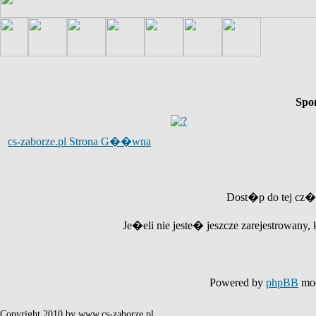
Spo
cs-zaborze.pl Strona G��wna
Dost�p do tej cz�
Je�eli nie jeste� jeszcze zarejestrowany, 
Powered by
phpBB
mod
Copyright 2010 by www.cs-zaborze.pl