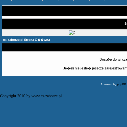
S
cs-zaborze.pl Strona G��wna
Dost�p do tej c
Je�eli nie jeste� jeszcze zarejestrowany,
Powered by
phpBB
Copyright 2010 by www.cs-zaborze.pl