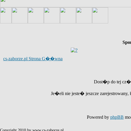
Spo
cs-zaborze.pl Strona G��wna
Dost�p do tej cz�
Je�eli nie jeste� jeszcze zarejestrowany, 
Powered by
phpBB
mod
Copyright 2010 by www.cs-zaborze.pl