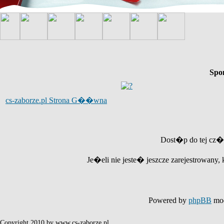
Spo
cs-zaborze.pl Strona G��wna
Dost�p do tej cz�
Je�eli nie jeste� jeszcze zarejestrowany, 
Powered by
phpBB
mod
Copyright 2010 by www.cs-zaborze.pl