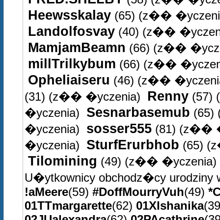
Heewsskalay
(65)
(z�� �yczeni
Landolfosvay
(40)
(z�� �yczen
MamjamBeamn
(66)
(z�� �ycze
millTrilkybum
(66)
(z�� �yczen
Opheliaiseru
(46)
(z�� �yczeni
Renny
(31)
(z�� �yczenia)
(57)
Sesnarbasemub
�yczenia)
(65)
sosser555
�yczenia)
(81)
(z�� �
SturfErurbhob
�yczenia)
(65)
(z
Tilomining
(49)
(z�� �yczenia)
U�ytkownicy obchodz�cy urodziny 
!aMeere
(59)
#DoffMourryVuh
(49)
*C
01TTmargarette
(62)
01XIshanika
(3
02JUalexandra
(62)
02PAcathrine
(3