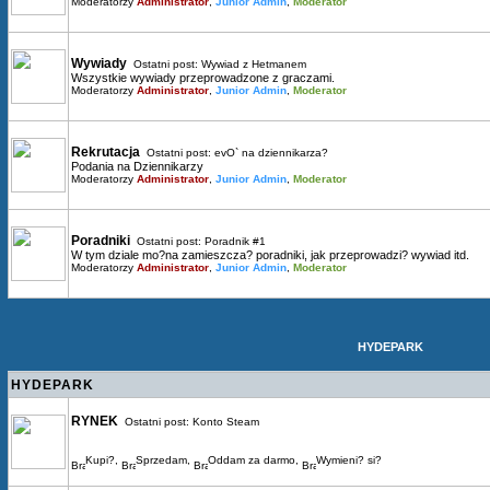
Moderatorzy
Administrator
,
Junior Admin
,
Moderator
Wywiady
Ostatni post:
Wywiad z Hetmanem
Wszystkie wywiady przeprowadzone z graczami.
Moderatorzy
Administrator
,
Junior Admin
,
Moderator
Rekrutacja
Ostatni post:
evO` na dziennikarza?
Podania na Dziennikarzy
Moderatorzy
Administrator
,
Junior Admin
,
Moderator
Poradniki
Ostatni post:
Poradnik #1
W tym dziale mo?na zamieszcza? poradniki, jak przeprowadzi? wywiad itd.
Moderatorzy
Administrator
,
Junior Admin
,
Moderator
HYDEPARK
HYDEPARK
RYNEK
Ostatni post:
Konto Steam
Kupi?
,
Sprzedam
,
Oddam za darmo
,
Wymieni? si?