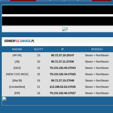
NAZWA
SLOTY
IP
RODZAJ
[4FUN]
23
80.72.37.10:29147
Steam + NonSteam
[JB]
20
80.72.37.11:27036
Steam + NonSteam
[DD2]
32
79.133.192.45:27043
Steam + NonSteam
[NEW COD MOD]
32
79.133.192.34:27025
Steam + NonSteam
[War3ft]
16
80.72.37.10:27046
Steam + NonSteam
[ZombieMod]
21
213.189.52.62:27035
Steam + NonSteam
[DR]
16
79.133.192.46:27027
Steam + NonSteam