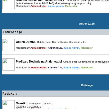
Szukam Klanu / Klan Szuka Graczy
Ostatni post:
Klan Spore-Team Szukam
Je?eli szukasz klanu, b?d? Tw?j klan szuka graczy napisz tutaj.
Moderatorzy
Administrator
,
Junior Admin
,
Moderator
Anticheat.pl
Anticheat.pl
Ocena Demka
Ostatni post:
Ocena Demka GoesLikeHell...
Moderatorzy
Administrator
,
Anticheat.pl
,
Junior Admin
,
Moderator
Pro?ba o Dodanie na Anticheat.pl
Ostatni post:
Dodawanie podejrzanych n.
Moderatorzy
Administrator
,
Anticheat.pl
,
Junior Admin
,
Moderator
Redakcja
Redakcja
Gazetki
Ostatni post:
Pytanie
Gazetka Cs-Zaborze