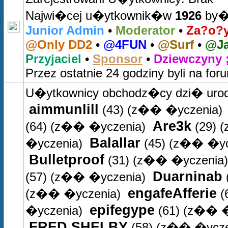
Najwi�cej u�ytkownik�w
1926
by�o
Junior Admin
•
Moderator
•
Za?o?y
@Only DD2
•
@4FUN
•
@Surf
•
@Ja
Przyjaciel
•
Sponsor
•
Dziewczyny ;
Przez ostatnie 24 godziny byli na for
U�ytkownicy obchodz�cy dzi� uro
aimmunlill
(43)
(z�� �yczenia)
Are3k
(64)
(z�� �yczenia)
(29)
(
Balallar
�yczenia)
(45)
(z�� �yc
Bulletproof
(31)
(z�� �yczenia)
Duarninab
(57)
(z�� �yczenia)
engafeAfferie
(z�� �yczenia)
(
epifegype
�yczenia)
(61)
(z�� �
FRED.SHELBY
(58)
(z�� �ycze