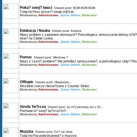
Poka? swoj? twarz
Ostatni post:
BUM BUM BUM
Tutaj mo?esz wrzuci? swoje zdj?cia.
Moderatorzy
Administrator
,
Junior Admin
,
Moderator
Edukacja / Nauka
Ostatni post:
Ankieta
Masz problem z zadaniem domowym? Potrzebujesz streszczenia lektury b?d? 
dzia? na Ciebie czeka.
Moderatorzy
Administrator
,
Junior Admin
,
Moderator
Pomoc
Ostatni post:
Windows 7
Masz z czym? problem? Nie potrafisz sprecyzowa?, a potrzebujesz rady? Pisz
Moderatorzy
Administrator
,
Junior Admin
,
Moderator
Offtopic
Ostatni post:
Hladyszek...
Wszelkie rzeczy niezwi?zane z Counter Strike.
Moderatorzy
Administrator
,
Junior Admin
,
Moderator
Strefa Tw?rcza
Ostatni post:
Ja m?j pierwszy raz z Gi...
Pochwal si? swoj? tw?rczo?ci?.
Moderatorzy
Administrator
,
Junior Admin
,
Moderator
Muzyka
Ostatni post:
Co? od Jerta
Tutaj mo?na podyskutowa? o muzyce.