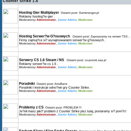
Counter Strike 1.6
Hosting Gier Multiplayer
Ostatni post:
Gameranger.pl
Reklamy hosting?w gier .
Moderatorzy
Administrator
,
Junior Admin
,
Moderator
Hosting Serwer?w G?osowych
Ostatni post:
Zapraszamy na serwer TS3...
Firmy zajmuj?ce si? wynajmowaniem serwer?w g?osowych .
Moderatorzy
Administrator
,
Junior Admin
,
Moderator
Serwery CS 1.6 Steam / NS
Ostatni post:
cs-prorok.xaa.pl
Reklamy serwer?w cs 1.6 .
Moderatorzy
Administrator
,
Junior Admin
,
Moderator
Poradniki
Ostatni post:
AmxBans
Poradniki i instrukcje odno?nie gry Counter Strike.
Moderatorzy
Administrator
,
Junior Admin
,
Moderator
Problemy z CS
Ostatni post:
PROBLEM !!!
Je?eli masz jaki? problem z Counter Strike pisz tutaj, postaramy si? pom?c!
Moderatorzy
Administrator
,
Junior Admin
,
Moderator