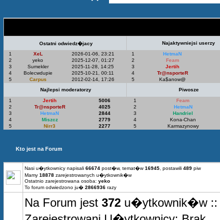
Statystyki Top 5
Najaktywniejsi userzy
Ostatni odwiedz�jacy
1
XeL
2026-01-06, 23:21
1
HetmaN
2
yeko
2025-12-07, 01:27
2
Feam
3
Sumekler
2025-11-28, 14:25
3
Jertih
4
Bolecwdupie
2025-10-21, 00:11
4
Tr@nsporteR
5
Carpus
2012-02-14, 17:26
5
Ka$anow@
Najlepsi moderatorzy
Piwosze
1
Jertih
5006
1
Feam
2
Tr@nsporteR
4025
2
HetmaN
3
HetmaN
2844
3
Handriel
4
Miszcz
2779
4
Kona-Chan
5
Nirr3
2277
5
Karmazynowy
Kto jest na Forum
Nasi u�ytkownicy napisali
66674
post�w, temat�w
16945
, postawili
489
piw
Mamy
18878
zarejestrowanych u�ytkownik�w
Ostatnio zarejestrowana osoba:
yeko
To forum odwiedzono ju�
2866936
razy
Na Forum jest
372
u�ytkownik�w :: 0
Zarejestrowani U�ytkownicy: Brak