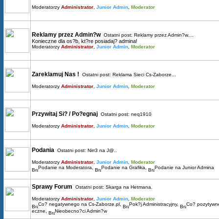
Moderatorzy
Administrator
,
Junior Admin
,
Moderator
Reklamy przez Admin?w
Ostatni post:
Reklamy przez Admin?w....
Konieczne dla os?b, kt?re posiadaj? admina!
Moderatorzy
Administrator
,
Junior Admin
,
Moderator
Zareklamuj Nas !
Ostatni post:
Reklama Sieci Cs-Zaborze...
Moderatorzy
Administrator
,
Junior Admin
,
Moderator
Przywitaj Si? / Po?egnaj
Ostatni post:
neq1910
Moderatorzy
Administrator
,
Junior Admin
,
Moderator
Podania
Ostatni post:
Nirr3 na J@..
Moderatorzy
Administrator
,
Junior Admin
,
Moderator
Podanie na Moderatora
,
Podanie na Grafika
,
Podanie na Junior Admina
Sprawy Forum
Ostatni post:
Skarga na Hetmana.
Moderatorzy
Administrator
,
Junior Admin
,
Moderator
Co? negatywnego na Cs-Zaborze.pl
,
Pok?j Administracyjny
,
Co? pozytywn
eczne
,
Nieobecno?ci Admin?w