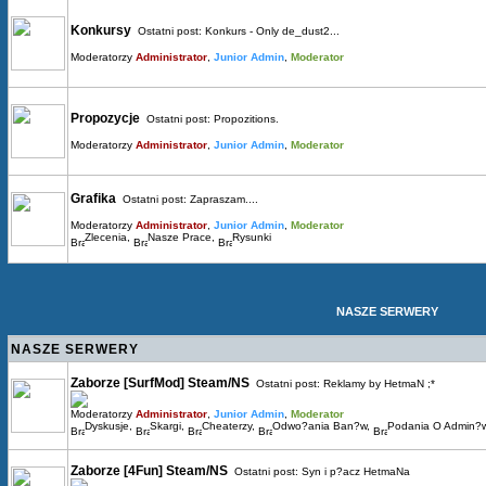
Konkursy
Ostatni post:
Konkurs - Only de_dust2...
Moderatorzy
Administrator
,
Junior Admin
,
Moderator
Propozycje
Ostatni post:
Propozitions.
Moderatorzy
Administrator
,
Junior Admin
,
Moderator
Grafika
Ostatni post:
Zapraszam....
Moderatorzy
Administrator
,
Junior Admin
,
Moderator
Zlecenia
,
Nasze Prace
,
Rysunki
NASZE SERWERY
NASZE SERWERY
Zaborze [SurfMod] Steam/NS
Ostatni post:
Reklamy by HetmaN ;*
Moderatorzy
Administrator
,
Junior Admin
,
Moderator
Dyskusje
,
Skargi
,
Cheaterzy
,
Odwo?ania Ban?w
,
Podania O Admin?
Zaborze [4Fun] Steam/NS
Ostatni post:
Syn i p?acz HetmaNa