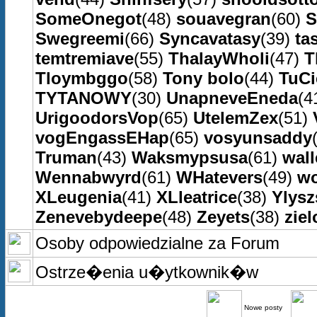
SomeOnegot
(48)
souavegran
(60)
S
Swegreemi
(66)
Syncavatasy
(39)
ta
temtremiave
(55)
ThalayWholi
(47)
T
Tloymbggo
(58)
Tony bolo
(44)
TuC
TYTANOWY
(30)
UnapneveEneda
(4
UrigoodorsVop
(65)
UtelemZex
(51)
vogEngassEHap
(65)
vosyunsaddy
Truman
(43)
Waksmypsusa
(61)
wall
Wennabwyrd
(61)
WHatevers
(49)
wo
XLeugenia
(41)
XLleatrice
(38)
Ylys
Zenevebydeepe
(48)
Zeyets
(38)
ziel
Osoby odpowiedzialne za Forum
Ostrze�enia u�ytkownik�w
Nowe posty