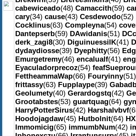
cabewiceado
(48)
Camaccith
(59)
ca
cary
(34)
cause
(43)
Cesdewodo
(52)
Cocklinus
(63)
Compleyna
(54)
cove
Dantepserb
(59)
DAwidanis
(51)
DCc
derk_zagi8
(30)
DiguinuessilK
(41)
D
dydaydiosse
(39)
Dyephitty
(56)
Edg
Emurgetremy
(46)
encalualf
(41)
eng
Eyaculadorprecoz
(54)
feafSueprou
FettheammaWap
(66)
Fouryinny
(51
frittassy
(63)
Fupplaype
(39)
Gabadb
Geolumety
(40)
Gerardogstq
(42)
Ge
Grootabstes
(53)
guartquag
(64)
gy
HarryPotterSirus
(42)
Harshalvbvf
(
Hoodojagdaw
(45)
Hutbolnit
(64)
HX
Immomicig
(65)
immumbNum
(42)
i
Iphonexczu
(66)
Irrantunsurry
(45)
i