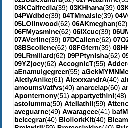
03KCalfredia
(39)
03KHhana
(39)
03K
04PWdixie
(39)
04TMmaisie
(39)
04V
05LOlinwood
(62)
06AKmeghan
(62
06FMyasmine
(62)
06IXcuc
(39)
06UM
07AVerline
(39)
07DCailene
(62)
07O
08BScollene
(62)
08FGfern
(39)
08H
09LRmillard
(62)
09PPtynisha
(62)
0
09YZjoey
(62)
AccognicT
(55)
Adder
aEnamulgegreer
(55)
aGekMYMNMe
AletlyAnike
(61)
AlexxxandrA
(40)
a
amoumsVatfvs
(40)
anarcelap
(60)
a
Aponternony
(51)
appartyethini
(48
astolumma
(50)
Ateliathil
(59)
Atten
aveguarne
(49)
Awarageee
(41)
baf
beicegrar
(40)
BiollorkKit
(40)
Bleam
Brekwiril
(59)
Brereesinkins
(40)
Bri