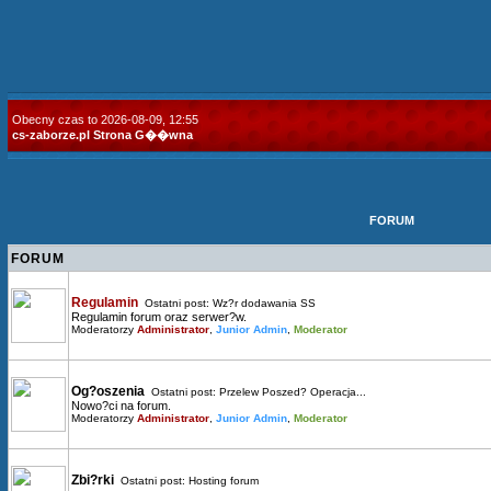
Obecny czas to 2026-08-09, 12:55
cs-zaborze.pl Strona G��wna
FORUM
FORUM
Regulamin
Ostatni post:
Wz?r dodawania SS
Regulamin forum oraz serwer?w.
Moderatorzy
Administrator
,
Junior Admin
,
Moderator
Og?oszenia
Ostatni post:
Przelew Poszed? Operacja...
Nowo?ci na forum.
Moderatorzy
Administrator
,
Junior Admin
,
Moderator
Zbi?rki
Ostatni post:
Hosting forum