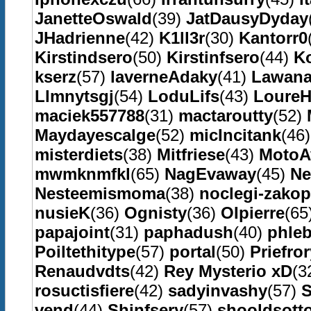
JanetteOswald
(39)
JatDausyDyday
JHadrienne
(42)
K1ll3r
(30)
Kantorr0
Kirstindsero
(50)
Kirstinfsero
(44)
K
kserz
(57)
laverneAdaky
(41)
Lawan
Llmnytsgj
(54)
LoduLifs
(43)
LoureH
maciek557788
(31)
mactaroutty
(52)
Maydayescalge
(52)
micIncitank
(46
misterdiets
(38)
Mitfriese
(43)
MotoA
mwmknmfkl
(65)
NagEvaway
(45)
Ne
Nesteemismoma
(38)
noclegi-zako
nusieK
(36)
Ognisty
(36)
OIpierre
(65
papajoint
(31)
paphadush
(40)
phleb
Poiltethitype
(57)
portal
(50)
Priefror
Renaudvdts
(42)
Rey Mysterio xD
(3
rosuctisfiere
(42)
sadyinvashy
(57)
S
vend
(44)
Shinfsery
(57)
shooldsott