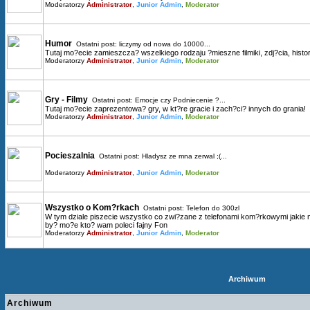
Moderatorzy
Administrator
,
Junior Admin
,
Moderator
Humor
Ostatni post:
liczymy od nowa do 10000...
Tutaj mo?ecie zamieszcza? wszelkiego rodzaju ?mieszne filmiki, zdj?cia, histori
Moderatorzy
Administrator
,
Junior Admin
,
Moderator
Gry - Filmy
Ostatni post:
Emocje czy Podniecenie ?...
Tutaj mo?ecie zaprezentowa? gry, w kt?re gracie i zach?ci? innych do grania!
Moderatorzy
Administrator
,
Junior Admin
,
Moderator
Pocieszalnia
Ostatni post:
Hladysz ze mna zerwal ;(...
Moderatorzy
Administrator
,
Junior Admin
,
Moderator
Wszystko o Kom?rkach
Ostatni post:
Telefon do 300zl
W tym dziale piszecie wszystko co zwi?zane z telefonami kom?rkowymi jakie mac
by? mo?e kto? wam poleci fajny Fon
Moderatorzy
Administrator
,
Junior Admin
,
Moderator
Archiwum
Archiwum